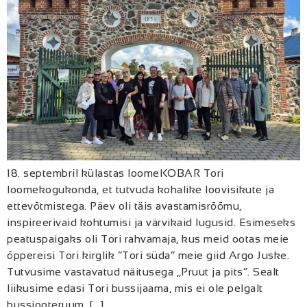
18. septembril külastas loomeKOBAR Tori
loomekogukonda, et tutvuda kohalike loovisikute ja
ettevõtmistega. Päev oli täis avastamisrõõmu,
inspireerivaid kohtumisi ja värvikaid lugusid. Esimeseks
peatuspaigaks oli Tori rahvamaja, kus meid ootas meie
õppereisi Tori kirglik “Tori süda” meie giid Argo Juske.
Tutvusime vastavatud näitusega „Pruut ja pits“. Sealt
liikusime edasi Tori bussijaama, mis ei ole pelgalt
bussiooteruum, […]