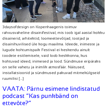
3daysofdesign on Kopenhaagenis toimuv
rahvusvaheline disainifestival, mis toob igal aastal kokku
disainerid, arhitektid, loomeettevõtjad, tootjad ja
disainihuvilised üle kogu maailma. Ideede, inimeste ja
lugude kohtumispaik Festival ei keskendu ainult
toodete esitlemisele, vaid loob keskkonna, kus
kohtuvad ideed, inimesed ja lood. Sündmuse eripäraks
on selle vahetu ja inimlik atmosfäär. Näitused,
installatsioonid ja sündmused pakuvad mitmekülgseid
ruumilisi […]
VAATA: Pärnu esimene lindistatud
podcast “Kas punkbänd on
ettevõte?”