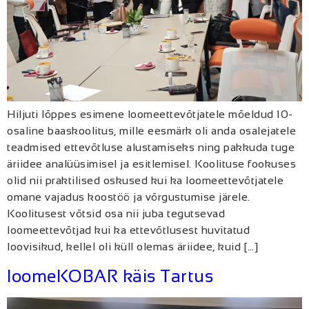
Hiljuti lõppes esimene loomeettevõtjatele mõeldud 10-
osaline baaskoolitus, mille eesmärk oli anda osalejatele
teadmised ettevõtluse alustamiseks ning pakkuda tuge
äriidee analüüsimisel ja esitlemisel. Koolituse fookuses
olid nii praktilised oskused kui ka loomeettevõtjatele
omane vajadus koostöö ja võrgustumise järele.
Koolitusest võtsid osa nii juba tegutsevad
loomeettevõtjad kui ka ettevõtlusest huvitatud
loovisikud, kellel oli küll olemas äriidee, kuid […]
loomeKOBAR käis Tartus