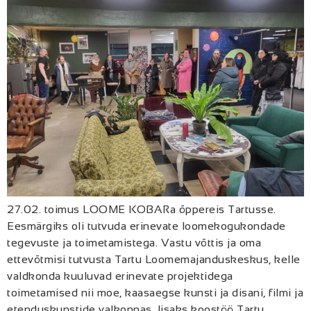
27.02. toimus LOOME KOBARa õppereis Tartusse.
Eesmärgiks oli tutvuda erinevate loomekogukondade
tegevuste ja toimetamistega. Vastu võttis ja oma
ettevõtmisi tutvusta Tartu Loomemajanduskeskus, kelle
valdkonda kuuluvad erinevate projektidega
toimetamised nii moe, kaasaegse kunsti ja disani, filmi ja
etenduskunstide valkonnas, lisaks koostöö Tartu