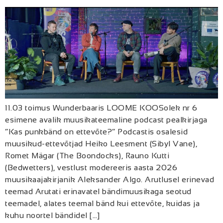
11.03 toimus Wunderbaaris LOOME KOOSolek nr 6
esimene avalik muusikateemaline podcast pealkirjaga
“Kas punkbänd on ettevõte?” Podcastis osalesid
muusikud-ettevõtjad Heiko Leesment (Sibyl Vane),
Romet Mägar (The Boondocks), Rauno Kutti
(Bedwetters), vestlust modereeris aasta 2026
muusikaajakirjanik Aleksander Algo. Arutlusel erinevad
teemad Arutati erinavatel bändimuusikaga seotud
teemadel, alates teemal bänd kui ettevõte, kuidas ja
kuhu noortel bändidel […]