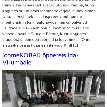
toimus Pärnu värskelt avatud Stuudio Pärnus, kuhu
kogunes stuudiotäis loomeettevõtjaid ja loovinimesi.
Ürituse keskmeks sai inspireeriv kohtumine
moekunstnik Kirill Safonoviga, kes on pälvinud
Kuldnõela 2025 auhinna. Sündmus toimus Pärnu
värskelt avatud Stuudio Pärnus, kuhu kogunes
stuudiotäis loomeettevõtjaid ja loovinimesi. Õhtu
sisukaks osaks kujunes intervjuu Kirill […]
loomeKOBAR õppereis Ida-
Virumaale