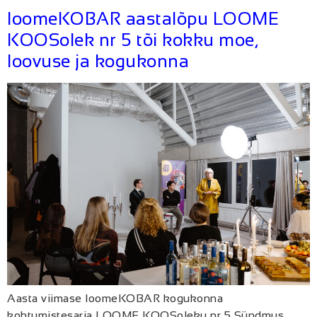
loomeKOBAR aastalõpu LOOME
KOOSolek nr 5 tõi kokku moe,
loovuse ja kogukonna
Aasta viimase loomeKOBAR kogukonna
kohtumistesarja LOOME KOOSoleku nr 5 Sündmus