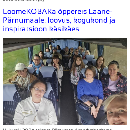
LoomeKOBARa õppereis Lääne-
Pärnumaale: loovus, kogukond ja
inspiratsioon käsikäes