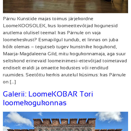
Pärnu Kunstide majas toimus järjekordne
LoomeKOOSOLEK, kus loomeettevõtjad kogunesid
arutlema olulisel teemal: kas Pärnule on vaja
loomekeskust? Esmapilgul tundub, et linnas on juba
kõik olemas – tegutseb tugev kunstnike kogukond,
Maarja-Magdaleena Gild, mitu kogukonnamaja, aga suur
seltskond erinevaid loomeinimesi-ettevõtjad toimetavad
endiselt eraldi ja omaette kodustes või renditud
ruumides. Seetõttu kerkis arutelul küsimus: kas Pärnule
on […]
Galerii: LoomeKOBAR Tori
loomekogukonnas