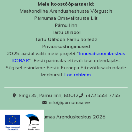
Meie koostööpartnerid:
Maakondlike Arenduskeskuste Võrgustik
Pärnumaa Omavalitsuste Liit
Pärnu linn
Tartu Ülikool
Tartu Ülikooli Pärnu kolledž
Privaatsustingimused
2025. aastal valiti meie projekt “
Innovatsioonikeskus
KOBAR
” Eesti parimaks ettevõtluse edendajaks.
Sügisel esindame Eestit Euroopa Ettevõtlusauhindade
konkursil.
Loe rohkem
Ringi 35, Pärnu linn, 80012
+372 5551 7755
info@parnumaa.ee
Pärnumaa Arenduskeskus 2026