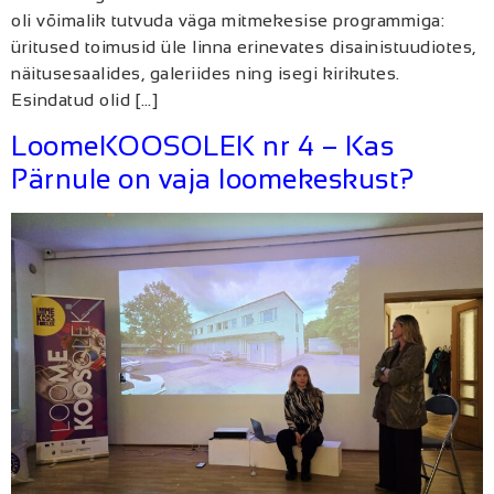
oli võimalik tutvuda väga mitmekesise programmiga:
üritused toimusid üle linna erinevates disainistuudiotes,
näitusesaalides, galeriides ning isegi kirikutes.
Esindatud olid […]
LoomeKOOSOLEK nr 4 – Kas
Pärnule on vaja loomekeskust?