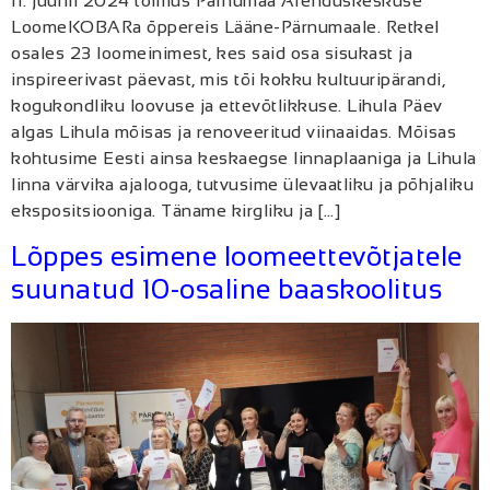
11. juunil 2024 toimus Pärnumaa Arenduskeskuse
LoomeKOBARa õppereis Lääne-Pärnumaale. Retkel
osales 23 loomeinimest, kes said osa sisukast ja
inspireerivast päevast, mis tõi kokku kultuuripärandi,
kogukondliku loovuse ja ettevõtlikkuse. Lihula Päev
algas Lihula mõisas ja renoveeritud viinaaidas. Mõisas
kohtusime Eesti ainsa keskaegse linnaplaaniga ja Lihula
linna värvika ajalooga, tutvusime ülevaatliku ja põhjaliku
ekspositsiooniga. Täname kirgliku ja […]
Lõppes esimene loomeettevõtjatele
suunatud 10-osaline baaskoolitus