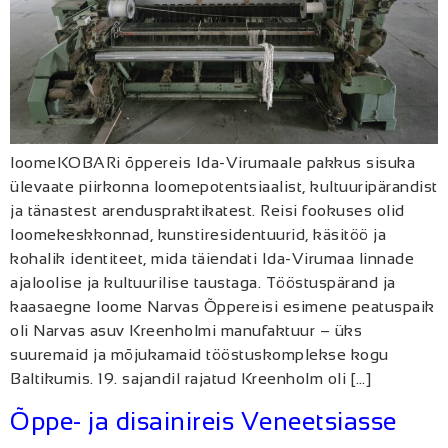
loomeKOBARi õppereis Ida-Virumaale pakkus sisuka
ülevaate piirkonna loomepotentsiaalist, kultuuripärandist
ja tänastest arenduspraktikatest. Reisi fookuses olid
loomekeskkonnad, kunstiresidentuurid, käsitöö ja
kohalik identiteet, mida täiendati Ida-Virumaa linnade
ajaloolise ja kultuurilise taustaga. Tööstuspärand ja
kaasaegne loome Narvas Õppereisi esimene peatuspaik
oli Narvas asuv Kreenholmi manufaktuur – üks
suuremaid ja mõjukamaid tööstuskomplekse kogu
Baltikumis. 19. sajandil rajatud Kreenholm oli […]
Õppe- ja disainireis Veneetsiasse