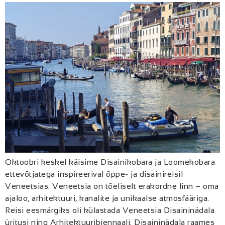
Oktoobri keskel käisime Disainikobara ja Loomekobara
ettevõtjatega inspireerival õppe- ja disainireisil
Veneetsias. Veneetsia on tõeliselt erakordne linn – oma
ajaloo, arhitektuuri, kanalite ja unikaalse atmosfääriga.
Reisi eesmärgiks oli külastada Veneetsia Disaininädala
üritusi ning Arhitektuuribiennaali. Disaininädala raames