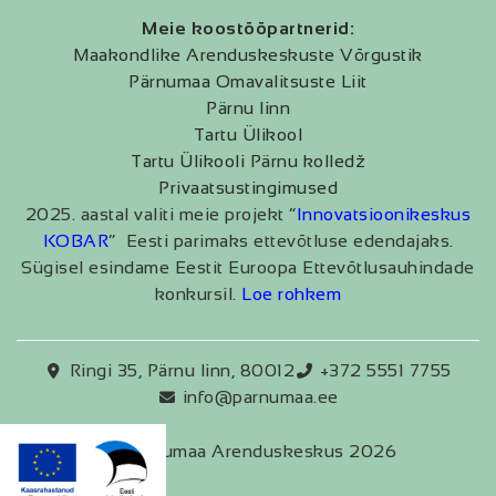
Meie koostööpartnerid:
Maakondlike Arenduskeskuste Võrgustik
Pärnumaa Omavalitsuste Liit
Pärnu linn
Tartu Ülikool
Tartu Ülikooli Pärnu kolledž
Privaatsustingimused
2025. aastal valiti meie projekt “
Innovatsioonikeskus
KOBAR
” Eesti parimaks ettevõtluse edendajaks.
Sügisel esindame Eestit Euroopa Ettevõtlusauhindade
konkursil.
Loe rohkem
Ringi 35, Pärnu linn, 80012
+372 5551 7755
info@parnumaa.ee
Pärnumaa Arenduskeskus 2026