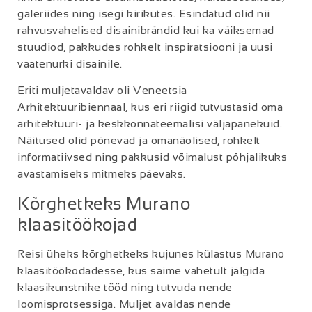
galeriides ning isegi kirikutes. Esindatud olid nii
rahvusvahelised disainibrändid kui ka väiksemad
stuudiod, pakkudes rohkelt inspiratsiooni ja uusi
vaatenurki disainile.
Eriti muljetavaldav oli Veneetsia
Arhitektuuribiennaal, kus eri riigid tutvustasid oma
arhitektuuri- ja keskkonnateemalisi väljapanekuid.
Näitused olid põnevad ja omanäolised, rohkelt
informatiivsed ning pakkusid võimalust põhjalikuks
avastamiseks mitmeks päevaks.
Kõrghetkeks Murano
klaasitöökojad
Reisi üheks kõrghetkeks kujunes külastus Murano
klaasitöökodadesse, kus saime vahetult jälgida
klaasikunstnike tööd ning tutvuda nende
loomisprotsessiga. Muljet avaldas nende