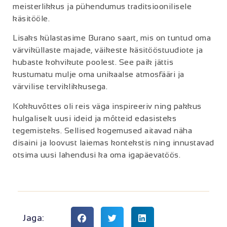
meisterlikkus ja pühendumus traditsioonilisele
käsitööle.
Lisaks külastasime Burano saart, mis on tuntud oma
värviküllaste majade, väikeste käsitööstuudiote ja
hubaste kohvikute poolest. See paik jättis
kustumatu mulje oma unikaalse atmosfääri ja
värvilise terviklikkusega.
Kokkuvõttes oli reis väga inspireeriv ning pakkus
hulgaliselt uusi ideid ja mõtteid edasisteks
tegemisteks. Sellised kogemused aitavad näha
disaini ja loovust laiemas kontekstis ning innustavad
otsima uusi lahendusi ka oma igapäevatöös.
Jaga: