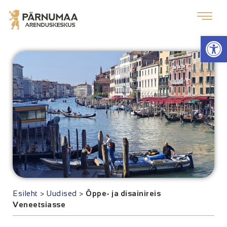
Op
Esileht
>
Uudised
>
Õppe- ja disainireis
Veneetsiasse