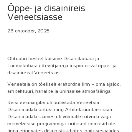
Õppe- ja disainireis
Veneetsiasse
28 oktoober, 2025
Oktoobri keskel käisime Disainikobara ja
Loomekobara ettevõtjatega inspireerival õppe- ja
disainireisil Veneetsias.
Veneetsia on tõeliselt erakordne linn – oma ajaloo,
arhitektuuri, kanalite ja unikaalse atmosfääriga.
Reisi eesmärgiks oli külastada Veneetsia
Disaininädala üritusi ning Arhitektuuribiennaali.
Disaininädala raames oli võimalik tutvuda väga
mitmekesise programmiga: üritused toimusid üle
linna erinevates disainistuudiotes, näitusesaalides,