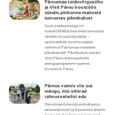
Pärnumaa toiduvõrgustiku
ja Visit Pärnu koostöös
sündis piirkonna maitseid
tutvustav piknikukott
Suve saabumisega on
toiduKOBARal hea meel tutvustad
värsket koostööprojekti –
spetsiaalselt suvehooajaks
valminud Pärnumaa maitsete
piknikukotti! Piknikukott sündis
Visit Pärnu elamusjuhtide
arenguprogrammi raames
koostöös Pärnu
Pärnus valmis viis uut
mängu, mis sihivad
rahvusvahelist edu
Pärnumaa Ettevõtlusinkubaatori
eestvedamisel ja koostöös alumni
Game Up Academyga toimunud