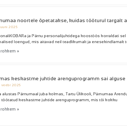
numaa noortele õpetatakse, kuidas tööturul targalt 
 juuni 2025
onaliKOBARa ja Pärnu personalijuhtidega koostöös korraldati se
alised loengud, mis aitavad neil teadlikumalt ja enesekindlamalt
 rohkem »
mas keskastme juhtide arenguprogramm sai alguse
. veebr 2025
 alustas Pärnumaal juba kolmas, Tartu Ülikooli, Pärnumaa Aren
a töötatud keskastme juhtide arenguprogramm, mis tõi kokku
 rohkem »