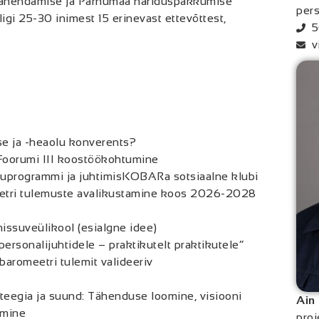
ahendamise ja Pärnumaa hariduspakkumise
per
gi 25-30 inimest 15 erinevast ettevõttest,
5
v
e ja -heaolu konverents?
oorumi III koostöökohtumine
programmi ja juhtimisKOBARa sotsiaalne klubi
tri tulemuste avalikustamine koos 2026-2028
issuveülikool (esialgne idee)
ersonalijuhtidele – praktikutelt praktikutele”
baromeetri tulemit valideeriv
ateegia ja suund: Tähenduse loomine, visiooni
Ain
amine
proj