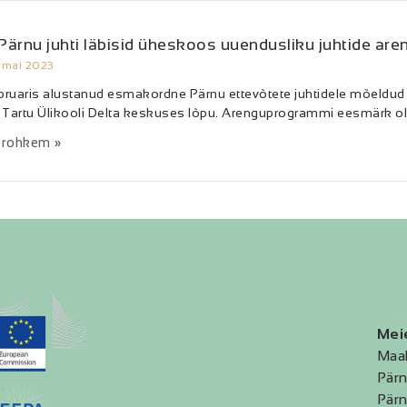
Pärnu juhti läbisid üheskoos uuendusliku juhtide a
. mai 2023
ruaris alustanud esmakordne Pärnu ettevõtete juhtidele mõeldud p
 Tartu Ülikooli Delta keskuses lõpu. Arenguprogrammi eesmärk ol
 rohkem »
Mei
Maa
Pärn
Pärn