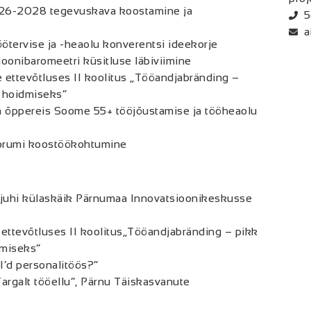
26-2028 tegevuskava koostamine ja
5
a
tervise ja -heaolu konverentsi ideekorje
oonibaromeetri küsitluse läbiviimine
ttevõtluses II koolitus „Tööandjabränding –
a hoidmiseks“
 õppereis Soome 55+ tööjõustamise ja tööheaolu
orumi koostöökohtumine
juhi külaskäik Pärnumaa Innovatsioonikeskusse
ttevõtluses II koolitus„Tööandjabränding – pikk
dmiseks“
I’d personalitöös?”
argalt tööellu”, Pärnu Täiskasvanute