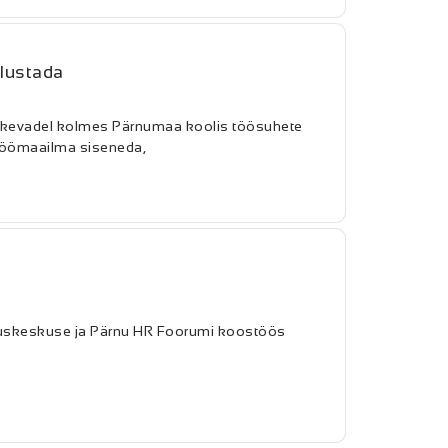
alustada
l kevadel kolmes Pärnumaa koolis töösuhete
 töömaailma siseneda,
duskeskuse ja Pärnu HR Foorumi koostöös