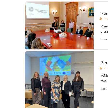
Pär
3.
Pärn
prak
Loe
Per
2.
Väik
tööt
Loe