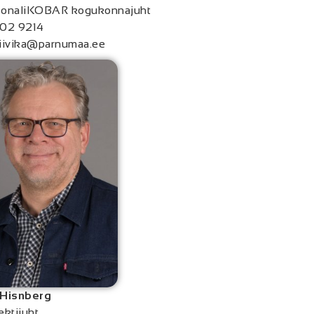
sonaliKOBAR kogukonnajuht
02 9214
iivika@parnumaa.ee
 Hisnberg
ektijuht