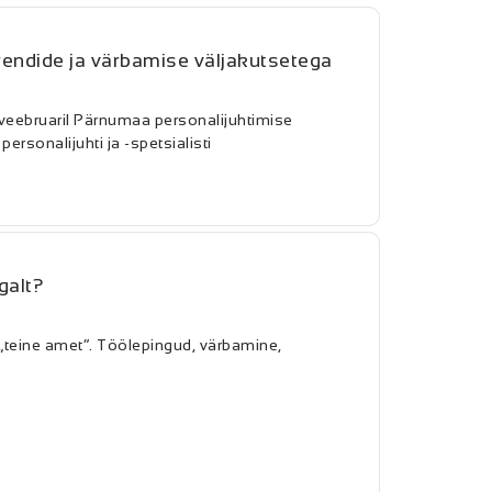
rendide ja värbamise väljakutsetega
eebruaril Pärnumaa personalijuhtimise
rsonalijuhti ja -spetsialisti
galt?
„teine amet“. Töölepingud, värbamine,