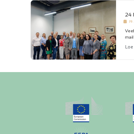
24 
19
Veeb
mail
Loe