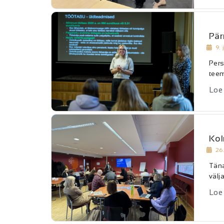
Pär
9.
Pers
teem
Loe
Kol
26
Täna
välj
Loe