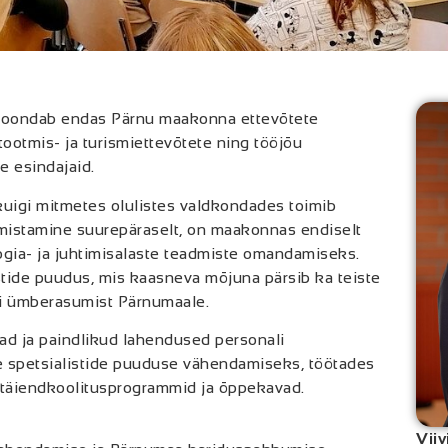
koondab endas Pärnu maakonna ettevõtete
tootmis- ja turismiettevõtete ning tööjõu
e esindajaid.
kuigi mitmetes olulistes valdkondades toimib
lmistamine suurepäraselt, on maakonnas endiselt
ogia- ja juhtimisalaste teadmiste omandamiseks.
stide puudus, mis kaasneva mõjuna pärsib ka teiste
õi ümberasumist Pärnumaale.
d ja paindlikud lahendused personali
e spetsialistide puuduse vähendamiseks, töötades
inevad täiendkoolitusprogrammid ja õppekavad.
Viiv