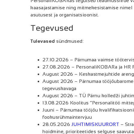
PersonaliKOBARas tegutseb teadmussiirde v
kaasajastamise ning mitmekesistamise nimel li
asutusest ja organisatsioonist.
Tegevused
Tulevased
sündmused:
27.10.2026 – Pärnumaa vaimse töötervis
27.08.2026 – PersonaliKOBARa ja HR F
August 2026 – Keskastmejuhtide arengu
August 2026 – Pärnumaa tööjõubaromee
tegevuskavaga
August 2026 – TÜ Pärnu kolledži juhtim
13.08.2026 Koolitus “Personalitöö mittep
Juuni – Pärnumaa tööjõu kvalifikatsiooni
fookusrühmaintervjuu
28.05.2026
JUHTIMISKUURORT
–
Str
hoidmine, prioriteetides selguse saavut