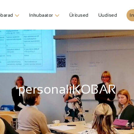
barad
Inkubaator
Üritused
Uudised
In
personaliKOBAR