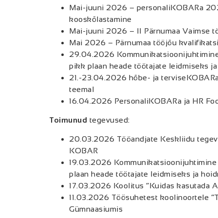
Mai-juuni 2026 – personaliKOBARa 20
kooskõlastamine
Mai-juuni 2026 – II Pärnumaa Vaimse töö
Mai 2026 – Pärnumaa tööjõu kvalifikatsi
29.04.2026 Kommunikatsioonijuhtimine e
pikk plaan heade töötajate leidmiseks j
21.-23.04.2026 hõbe- ja terviseKOBARa
teemal
16.04.2026 PersonaliKOBARa ja HR Fo
Toimunud
tegevused:
20.03.2026 Tööandjate Keskliidu tegev
KOBAR
19.03.2026 Kommunikatsioonijuhtimine e
plaan heade töötajate leidmiseks ja hoi
17.03.2026 Koolitus “Kuidas kasutada A
11.03.2026 Töösuhetest koolinoortele “T
Gümnaasiumis