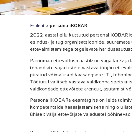
Esileht
>
personaliKOBAR
2022. aastal ellu kutsutud personaliKOBAR 
esindus- ja tugiorganisatsioonide, suuremate 
ettevalmistamisega tegelevate haridusasutust
Pärnumaa ettevõtlusmaastik on väga kirev ja 
tööandjate vajadustele vastava tööjõu etteva
piiratud võimalused kaasaegsete IT-, tehnolo
Tööturul valitseb vastava valdkonna spetsiali
valdkondade ettevõtete arengut, asutamist v
PersonaliKOBARa eesmärgiks on leida toimiva
kompetentside kaasajastamiseks ning olulist
ühiselt välja ettevõtjate vajadustel põh