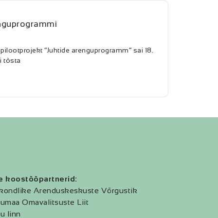
renguprogrammi
ilootprojekt “Juhtide arenguprogramm” sai 18.
i tõsta
e koostööpartnerid:
kondlike Arenduskeskuste Võrgustik
umaa Omavalitsuste Liit
u linn