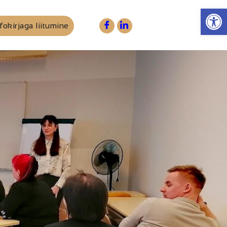
Op
fokirjaga liitumine