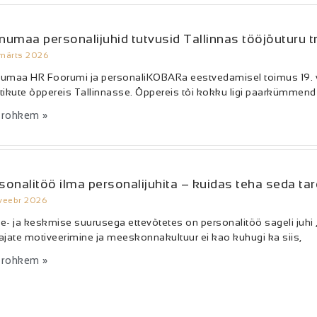
numaa personalijuhid tutvusid Tallinnas tööjõuturu t
 märts 2026
umaa HR Foorumi ja personaliKOBARa eestvedamisel toimus 19. v
tikute õppereis Tallinnasse. Õppereis tõi kokku ligi paarkümmend pe
 rohkem »
sonalitöö ilma personalijuhita – kuidas teha seda tar
 veebr 2026
e- ja keskmise suurusega ettevõtetes on personalitöö sageli juhi 
ajate motiveerimine ja meeskonnakultuur ei kao kuhugi ka siis,
 rohkem »