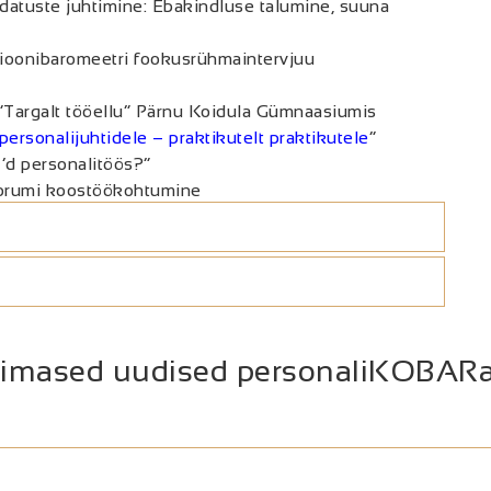
atuste juhtimine: Ebakindluse talumine, suuna
ioonibaromeetri fookusrühmaintervjuu
Targalt tööellu” Pärnu Koidula Gümnaasiumis
personalijuhtidele – praktikutelt praktikutele
“
’d personalitöös?”
orumi koostöökohtumine
iimased uudised personaliKOBARa