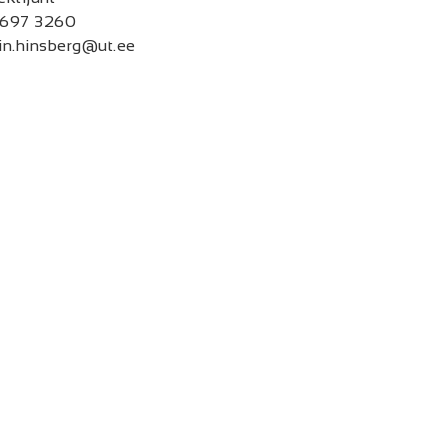
697 3260
in.hinsberg@ut.ee