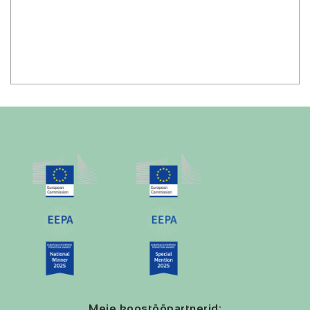
Meie koostööpartnerid: