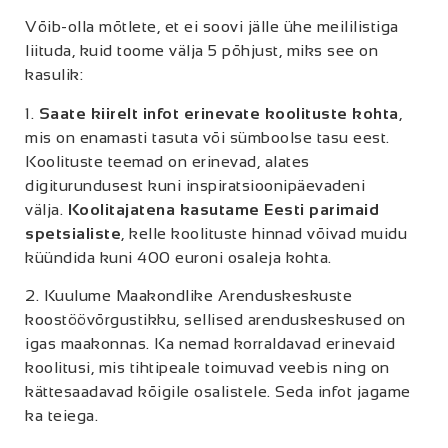
Võib-olla mõtlete, et ei soovi jälle ühe meililistiga
liituda, kuid toome välja 5 põhjust, miks see on
kasulik:
1.
Saate kiirelt infot erinevate koolituste kohta
,
mis on enamasti tasuta või sümboolse tasu eest.
Koolituste teemad on erinevad, alates
digiturundusest kuni inspiratsioonipäevadeni
välja.
Koolitajatena kasutame Eesti parimaid
spetsialiste
, kelle koolituste hinnad võivad muidu
küündida kuni 400 euroni osaleja kohta.
2. Kuulume Maakondlike Arenduskeskuste
koostöövõrgustikku, sellised arenduskeskused on
igas maakonnas. Ka nemad korraldavad erinevaid
koolitusi, mis tihtipeale toimuvad veebis ning on
kättesaadavad kõigile osalistele. Seda infot jagame
ka teiega.