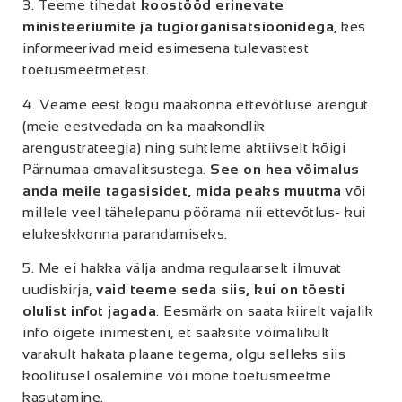
3. Teeme tihedat
koostööd erinevate
ministeeriumite ja tugiorganisatsioonidega
, kes
informeerivad meid esimesena tulevastest
toetusmeetmetest.
4. Veame eest kogu maakonna ettevõtluse arengut
(meie eestvedada on ka maakondlik
arengustrateegia) ning suhtleme aktiivselt kõigi
Pärnumaa omavalitsustega.
See on hea võimalus
anda meile tagasisidet, mida peaks muutma
või
millele veel tähelepanu pöörama nii ettevõtlus- kui
elukeskkonna parandamiseks.
5. Me ei hakka välja andma regulaarselt ilmuvat
uudiskirja,
vaid teeme seda siis, kui on tõesti
olulist infot jagada
. Eesmärk on saata kiirelt vajalik
info õigete inimesteni, et saaksite võimalikult
varakult hakata plaane tegema, olgu selleks siis
koolitusel osalemine või mõne toetusmeetme
kasutamine.