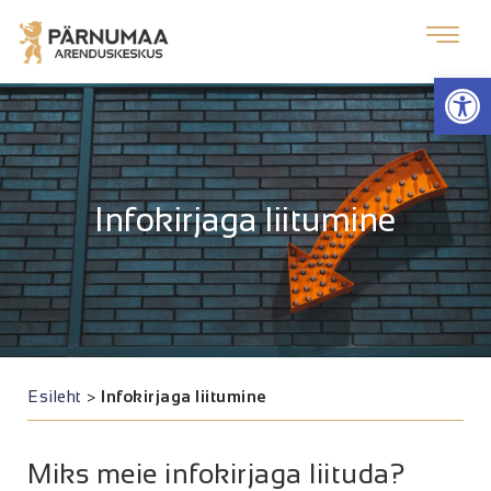
Op
Infokirjaga liitumine
Esileht
>
Infokirjaga liitumine
Miks meie infokirjaga liituda?