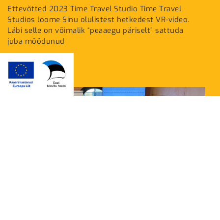
Ettevõtted 2023 Time Travel Studio Time Travel
Studios loome Sinu olulistest hetkedest VR-video.
Läbi selle on võimalik “peaaegu päriselt” sattuda
juba möödunud
Loe rohkem
Pärnumaa ettevõtlusinkubaator
Inkubaator on koht, kus aitame äril hoogsamalt