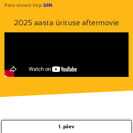
Pane ennast kirja
SIIN
.
2025 aasta ürituse aftermovie
Ajakava selgub õigepea
1. päev