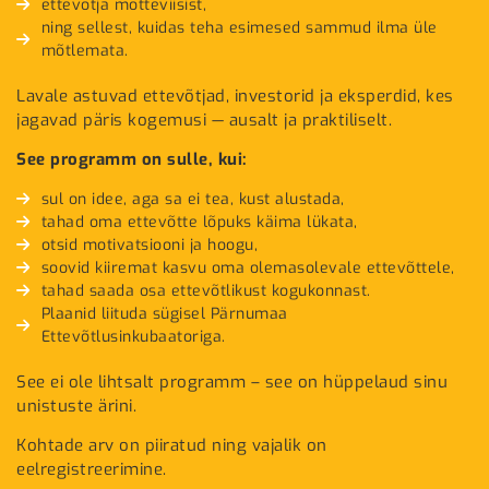
ettevõtja mõtteviisist,
ning sellest, kuidas teha esimesed sammud ilma üle
mõtlemata.
Lavale astuvad ettevõtjad, investorid ja eksperdid, kes
jagavad päris kogemusi — ausalt ja praktiliselt.
See programm on sulle, kui:
sul on idee, aga sa ei tea, kust alustada,
tahad oma ettevõtte lõpuks käima lükata,
otsid motivatsiooni ja hoogu,
soovid kiiremat kasvu oma olemasolevale ettevõttele,
tahad saada osa ettevõtlikust kogukonnast.
Plaanid liituda sügisel Pärnumaa
Ettevõtlusinkubaatoriga.
See ei ole lihtsalt programm – see on hüppelaud sinu
unistuste ärini.
Kohtade arv on piiratud ning vajalik on
eelregistreerimine.