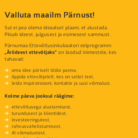
Valluta maailm Pärnust!
Sul ei pea olema ideaalset plaani, et alustada.
Piisab ideest, julgusest ja esimesest sammust.
Pärnumaa Ettevõtlusinkubaatori eelprogramm
„Äriideest ettevõtjaks”
on loodud inimestele, kes
tahavad:
oma idee päriselt tööle panna,
õppida ettevõtjatelt, kes on sellel teel,
leida inspiratsiooni, kontakte ja uusi võimalusi.
Kolme päeva jooksul räägime:
ettevõtlusega alustamisest,
turundusest ja klientidest,
investeeringutest,
rahvusvahelistumisest,
AI võimalustest,