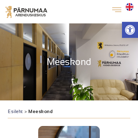
Op
Meeskond
Esileht
>
Meeskond