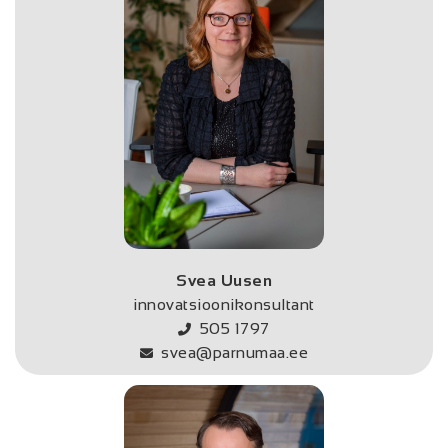
Svea Uusen
innovatsioonikonsultant
505 1797
svea@parnumaa.ee