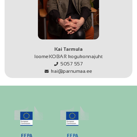
Kai Tarmula
loomeKOBAR kogukonnajuht
5057 557
kai@parnumaa.ee