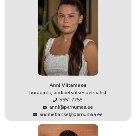
Anni Viitamees
büroojuht, andmekaitsespetsialist
5551 7755
anni@parnumaa.ee
andmekaitse@parnumaa.ee