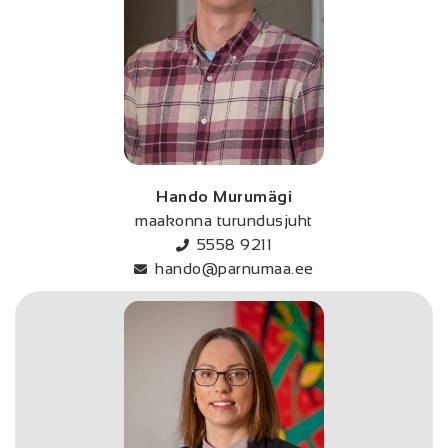
Hando Murumägi
maakonna turundusjuht
5558 9211
hando@parnumaa.ee