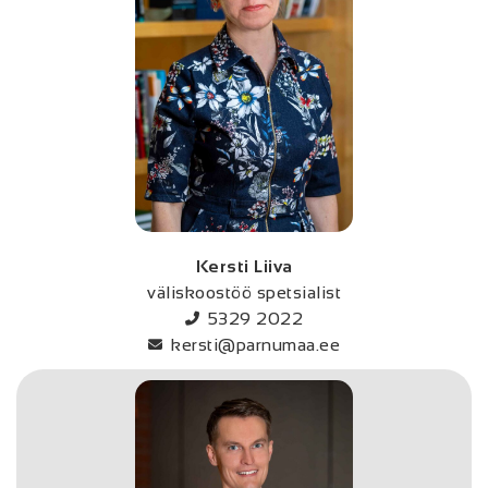
Kersti Liiva
väliskoostöö spetsialist
5329 2022
kersti@parnumaa.ee