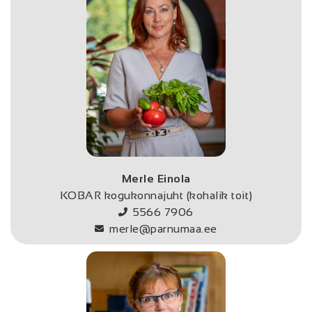
Merle Einola
KOBAR kogukonnajuht (kohalik toit)
5566 7906
merle@parnumaa.ee