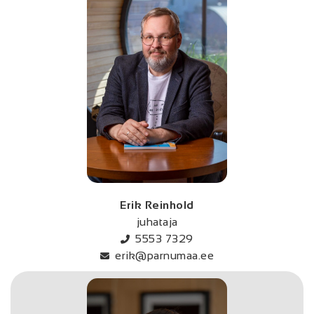
Erik Reinhold
juhataja
5553 7329
erik@parnumaa.ee