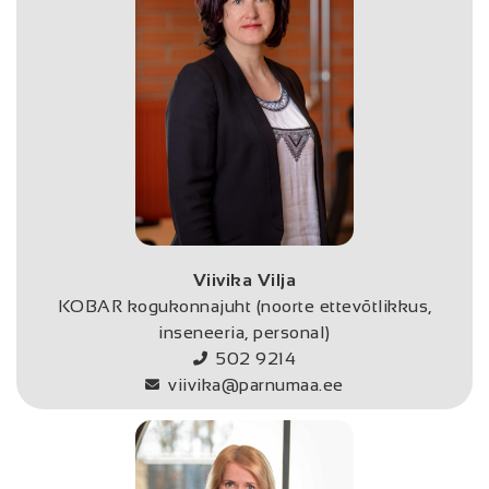
Viivika Vilja
KOBAR kogukonnajuht (noorte ettevõtlikkus,
inseneeria, personal)
502 9214
viivika@parnumaa.ee