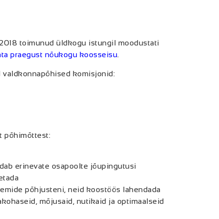
2018 toimunud üldkogu istungil moodustati
ta praegust nõukogu koosseisu
.
 valdkonnapõhised komisjonid:
t põhimõttest:
ldab erinevate osapoolte jõupingutusi
etada
leemide põhjusteni, neid koostöös lahendada
kohaseid, mõjusaid, nutikaid ja optimaalseid