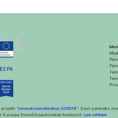
Mei
Maa
Pärn
Pärn
Tart
Tart
Priv
 projekt “
Innovatsioonikeskus KOBAR
” Eesti parimaks ett
t Euroopa Ettevõtlusauhindade konkursil.
Loe rohkem