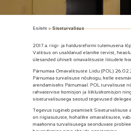
Esileht
>
Siseturvalisus
2017.a. riigi- ja haldusreformi tulemusena l
Valitsus on usaldanud elanike tervist, heao
ülesanded ühiselt omavalitsuste liitudele kor
Pärnumaa Omavalitsuste Liidu (POL) 26.02.
Pärnumaa turvalisuse nõukogu, kelle eesmär
arendamiseks Pärnumaal. POL turvalisuse 
rahvatervise komisjon ja liikluskomisjon nin
siseturvalisusega seotud tegevused delege
Tegevus tugineb peamiselt Siseturvalisuse 
on riigiasutuste, kohalike omavalitsuste, va
maakonna turvalisusega seonduvate problee