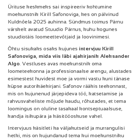
Ürituse keskmeks sai inspireeriv kohtumine
moekunstnik Kirill Safonoviga, kes on pälvinud
Kuldnõela 2025 auhinna. Sündmus toimus Pärnu
värskelt avatud Stuudio Pärnus, kuhu kogunes
stuudiotäis loomeettevõtjaid ja loovinimesi.
Õhtu sisukaks osaks kujunes
intervjuu Kirill
Safonoviga, mida viis läbi ajakirjanik Aleksander
Algo
. Vestluses avas moekunstnik oma
loometeekonna ja professionaalse arengu, alustades
esimestest huvidest moe ja vormi vastu kuni tänase
küpse autorikäekirjani. Safonov rääkis teekonnast,
mis on kujunenud järjepideva töö, katsetamise ja
rahvusvaheliste mõjude kaudu, rõhutades, et tema
loomingus on oluline tasakaal kontseptuaalsuse,
kandja isikupära ja käsitööoskuse vahel.
Intervjuus käsitleti ka väljakutseid ja murrangulisi
hetki, mis on kujundanud tema kui moekunstniku