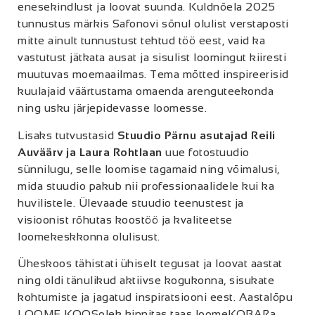
enesekindlust ja loovat suunda. Kuldnõela 2025
tunnustus märkis Safonovi sõnul olulist verstaposti
mitte ainult tunnustust tehtud töö eest, vaid ka
vastutust jätkata ausat ja sisulist loomingut kiiresti
muutuvas moemaailmas. Tema mõtted inspireerisid
kuulajaid väärtustama omaenda arenguteekonda
ning usku järjepidevasse loomesse.
Lisaks tutvustasid
Stuudio Pärnu asutajad Reili
Auväärv ja Laura Rohtlaan
uue fotostuudio
sünnilugu, selle loomise tagamaid ning võimalusi,
mida stuudio pakub nii professionaalidele kui ka
huvilistele. Ülevaade stuudio teenustest ja
visioonist rõhutas koostöö ja kvaliteetse
loomekeskkonna olulisust.
Üheskoos tähistati ühiselt tegusat ja loovat aastat
ning oldi tänulikud aktiivse kogukonna, sisukate
kohtumiste ja jagatud inspiratsiooni eest. Aastalõpu
LOOME KOOSolek kinnitas taas loomeKOBARa