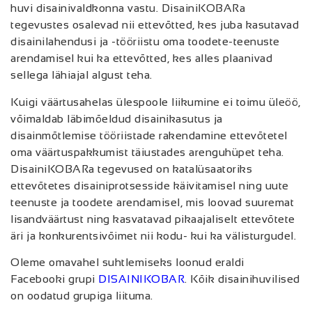
huvi disainivaldkonna vastu. DisainiKOBARa
tegevustes osalevad nii ettevõtted, kes juba kasutavad
disainilahendusi ja -tööriistu oma toodete-teenuste
arendamisel kui ka ettevõtted, kes alles plaanivad
sellega lähiajal algust teha.
Kuigi väärtusahelas ülespoole liikumine ei toimu üleöö,
võimaldab läbimõeldud disainikasutus ja
disainmõtlemise tööriistade rakendamine ettevõtetel
oma väärtuspakkumist täiustades arenguhüpet teha.
DisainiKOBARa tegevused on katalüsaatoriks
ettevõtetes disainiprotsesside käivitamisel ning uute
teenuste ja toodete arendamisel, mis loovad suuremat
lisandväärtust ning kasvatavad pikaajaliselt ettevõtete
äri ja konkurentsivõimet nii kodu- kui ka välisturgudel.
Oleme omavahel suhtlemiseks loonud eraldi
Facebooki grupi
DISAINIKOBAR
. Kõik disainihuvilised
on oodatud grupiga liituma.