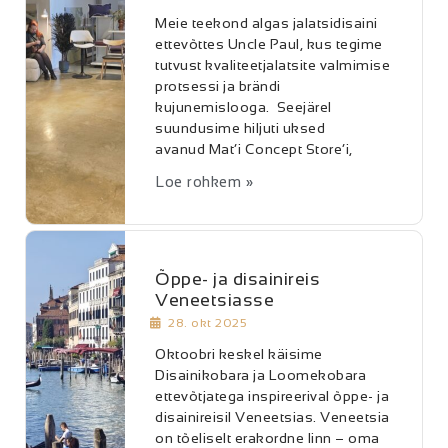
Meie teekond algas jalatsidisaini
ettevõttes Uncle Paul, kus tegime
tutvust kvaliteetjalatsite valmimise
protsessi ja brändi
kujunemislooga. Seejärel
suundusime hiljuti uksed
avanud Mat’i Concept Store’i,
Loe rohkem »
Õppe- ja disainireis
Veneetsiasse
28. okt 2025
Oktoobri keskel käisime
Disainikobara ja Loomekobara
ettevõtjatega inspireerival õppe- ja
disainireisil Veneetsias. Veneetsia
on tõeliselt erakordne linn – oma