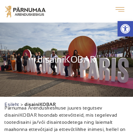
Op
disainiKOBAR
Esileht
>
disainiKOBAR
Pärnumaa Arenduskeskuse juures tegutsev
disainiKOBAR koondab ettevõtteid, mis tegelevad
tootedisaini ja/või disaintoodetega ning laiemalt
maakonna ettevõtjaid ja ettevõtlikke inimesi, kellel on