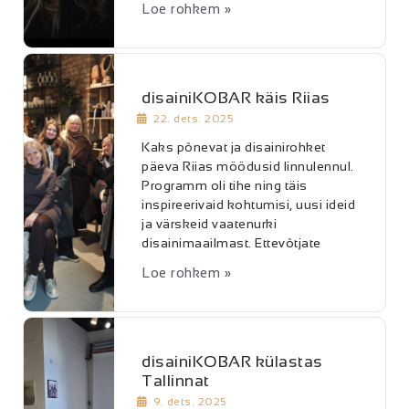
Loe rohkem »
disainiKOBAR käis Riias
22. dets. 2025
Kaks põnevat ja disainirohket
päeva Riias möödusid linnulennul.
Programm oli tihe ning täis
inspireerivaid kohtumisi, uusi ideid
ja värskeid vaatenurki
disainimaailmast. Ettevõtjate
Loe rohkem »
disainiKOBAR külastas
Tallinnat
9. dets. 2025