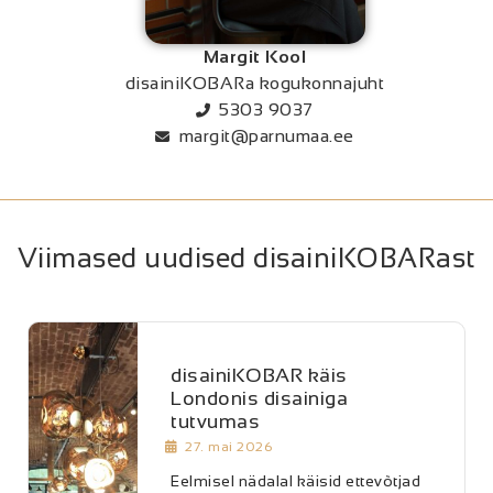
Margit Kool
disainiKOBARa kogukonnajuht
5303 9037
margit@parnumaa.ee
Viimased uudised disainiKOBARast
disainiKOBAR käis
Londonis disainiga
tutvumas
27. mai 2026
Eelmisel nädalal käisid ettevõtjad