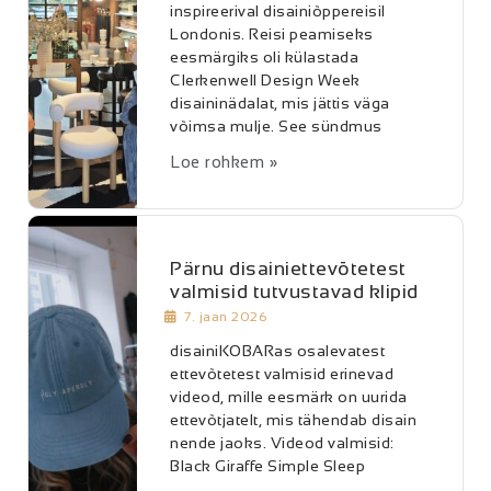
inspireerival disainiõppereisil
Londonis. Reisi peamiseks
eesmärgiks oli külastada
Clerkenwell Design Week
disaininädalat, mis jättis väga
võimsa mulje. See sündmus
Loe rohkem »
Pärnu disainiettevõtetest
valmisid tutvustavad klipid
7. jaan 2026
disainiKOBARas osalevatest
ettevõtetest valmisid erinevad
videod, mille eesmärk on uurida
ettevõtjatelt, mis tähendab disain
nende jaoks. Videod valmisid:
Black Giraffe Simple Sleep