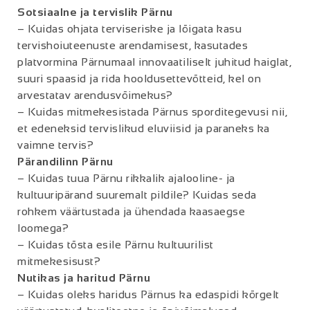
Sotsiaalne ja tervislik Pärnu
– Kuidas ohjata terviseriske ja lõigata kasu
tervishoiuteenuste arendamisest, kasutades
platvormina Pärnumaal innovaatiliselt juhitud haiglat,
suuri spaasid ja rida hooldusettevõtteid, kel on
arvestatav arendusvõimekus?
– Kuidas mitmekesistada Pärnus sporditegevusi nii,
et edeneksid tervislikud eluviisid ja paraneks ka
vaimne tervis?
Pärandilinn Pärnu
– Kuidas tuua Pärnu rikkalik ajalooline- ja
kultuuripärand suuremalt pildile? Kuidas seda
rohkem väärtustada ja ühendada kaasaegse
loomega?
– Kuidas tõsta esile Pärnu kultuurilist
mitmekesisust?
Nutikas ja haritud Pärnu
– Kuidas oleks haridus Pärnus ka edaspidi kõrgelt