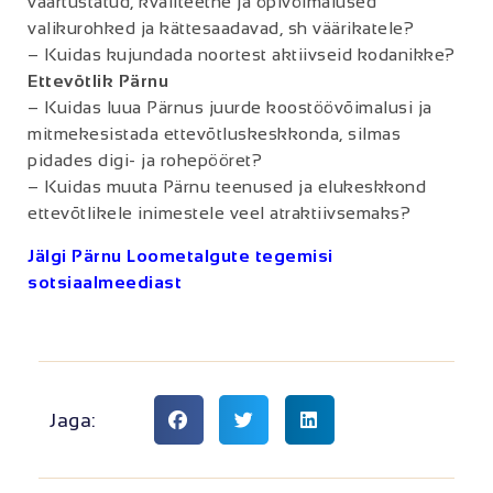
väärtustatud, kvaliteetne ja õpivõimalused
valikurohked ja kättesaadavad, sh väärikatele?
– Kuidas kujundada noortest aktiivseid kodanikke?
Ettevõtlik Pärnu
– Kuidas luua Pärnus juurde koostöövõimalusi ja
mitmekesistada ettevõtluskeskkonda, silmas
pidades digi- ja rohepööret?
– Kuidas muuta Pärnu teenused ja elukeskkond
ettevõtlikele inimestele veel atraktiivsemaks?
Jälgi Pärnu Loometalgute tegemisi
sotsiaalmeediast
Jaga: