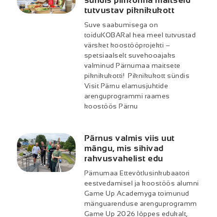
sündis piirkonna maitseid
tutvustav piknikukott
Suve saabumisega on
toiduKOBARal hea meel tutvustad
värsket koostööprojekti –
spetsiaalselt suvehooajaks
valminud Pärnumaa maitsete
piknikukotti! Piknikukott sündis
Visit Pärnu elamusjuhtide
arenguprogrammi raames
koostöös Pärnu
Pärnus valmis viis uut
mängu, mis sihivad
rahvusvahelist edu
Pärnumaa Ettevõtlusinkubaatori
eestvedamisel ja koostöös alumni
Game Up Academyga toimunud
mänguarenduse arenguprogramm
Game Up 2026 lõppes edukalt,