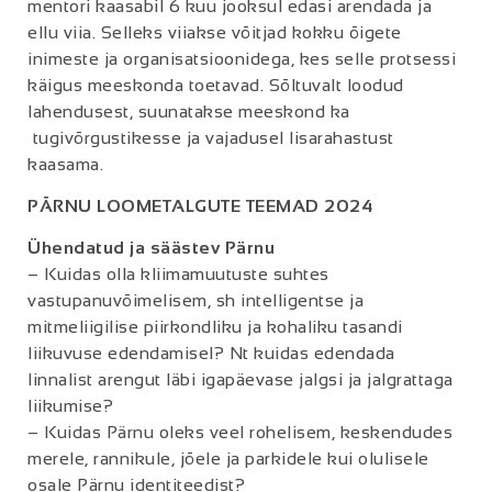
mentori kaasabil 6 kuu jooksul edasi arendada ja
ellu viia. Selleks viiakse võitjad kokku õigete
inimeste ja organisatsioonidega, kes selle protsessi
käigus meeskonda toetavad. Sõltuvalt loodud
lahendusest, suunatakse meeskond ka
tugivõrgustikesse ja vajadusel lisarahastust
kaasama.
PÄRNU LOOMETALGUTE TEEMAD 2024
Ühendatud ja säästev Pärnu
– Kuidas olla kliimamuutuste suhtes
vastupanuvõimelisem, sh intelligentse ja
mitmeliigilise piirkondliku ja kohaliku tasandi
liikuvuse edendamisel? Nt kuidas edendada
linnalist arengut läbi igapäevase jalgsi ja jalgrattaga
liikumise?
– Kuidas Pärnu oleks veel rohelisem, keskendudes
merele, rannikule, jõele ja parkidele kui olulisele
osale Pärnu identiteedist?