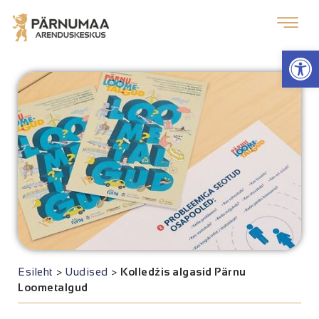
Op
Esileht
>
Uudised
>
Kolledžis algasid Pärnu
Loometalgud