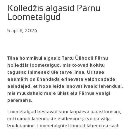
Kolledžis algasid Pärnu
Loometalgud
5 aprill, 2024
Täna hommikul algasid Tartu Ülikooli Pärnu
kolledžis loometalgud, mis toovad kokku
tegusad inimesed üle terve linna. Ürituse
eesmärk on ühendada erinevate valdkondade
esindajad, et koos leida innovatiivseid lahendusi,
mis muudaksid meie ühist elu Pärnus veelgi
paremaks.
Loometalgud kestavad kuni laupäeva pärastlõunani,
mil toimub lahenduste esitlemine ja võitja välja
kuulutamine. Loometalgutel loodud lahendusi saab