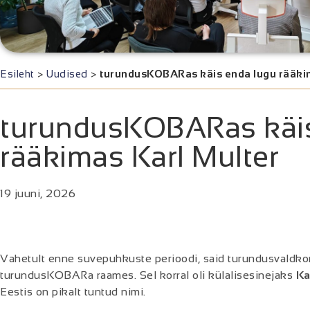
Esileht
>
Uudised
>
turundusKOBARas käis enda lugu rääkim
turundusKOBARas käis
rääkimas Karl Multer
19 juuni, 2026
Vahetult enne suvepuhkuste perioodi, said turundusvaldk
turundusKOBARa raames. Sel korral oli külalisesinejaks
Ka
Eestis on pikalt tuntud nimi.