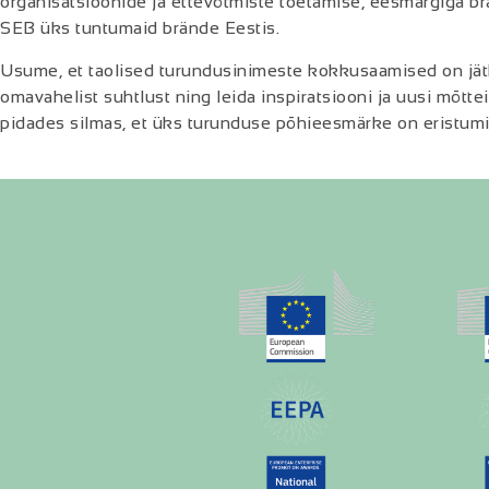
organisatsioonide ja ettevõtmiste toetamise, eesmärgiga b
SEB üks tuntumaid brände Eestis.
Usume, et taolised turundusinimeste kokkusaamised on jät
omavahelist suhtlust ning leida inspiratsiooni ja uusi mõt
pidades silmas, et üks turunduse põhieesmärke on eristumi