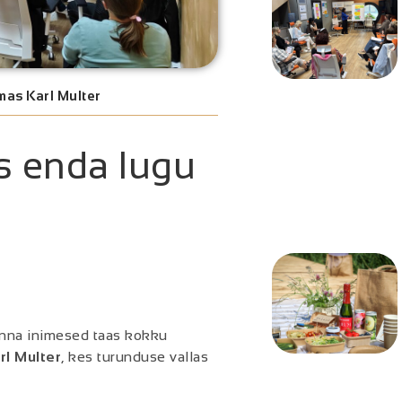
as Karl Multer
 enda lugu
onna inimesed taas kokku
rl Multer
, kes turunduse vallas