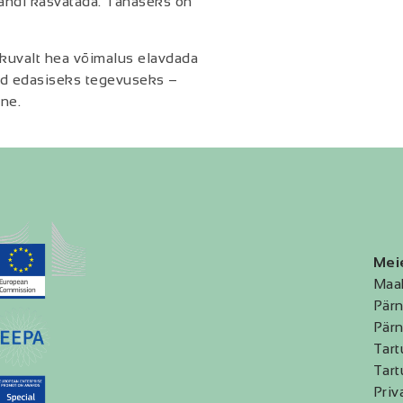
rändi kasvatada. Tänaseks on
kuvalt hea võimalus elavdada
teid edasiseks tegevuseks –
ne.
Mei
Maa
Pärn
Pärn
Tart
Tart
Priv