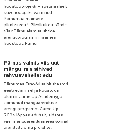
tutvustad värsket
koostööprojekti – spetsiaalselt
suvehooajaks valminud
Pärnumaa maitsete
piknikukotti! Piknikukott sündis
Visit Pärnu elamusjuhtide
arenguprogrammi raames
koostöös Pärnu
Pärnus valmis viis uut
mängu, mis sihivad
rahvusvahelist edu
Pärnumaa Ettevõtlusinkubaatori
eestvedamisel ja koostöös
alumni Game Up Academyga
toimunud mänguarenduse
arenguprogramm Game Up
2026 lõppes edukalt, aidates
viiel mänguarendusmeeskonnal
arendada oma projekte,