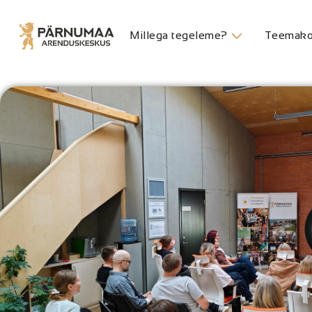
Millega tegeleme?
Teemako