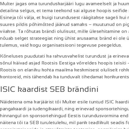
Multer jagas oma turunduskarjääri lugu avameelselt ja huumo
detailina selgus, et tema teekond sai alguse hoopis seifid
Esineja tõi välja, et kuigi turundusest räägitakse sageli ku
suures pildis põhimõtted jäänud samaks – muutunud on pige
viiakse. Ta rõhutas brändi olulisust, mille ülesehitamine o
nõuab selget strateegiat ning ühist arusaama: bränd ei ol
tulemus, vaid kogu organisatsiooni tegevuse peegeldus.
Kõneluses puudutati ka rahvusvahelist turundust ja erinevat
sõnul käivad asjad Rootsis Eestiga võrreldes hoopis teisiti
Rootsis on elaniku kohta maailma keskmisest oluliselt roh
kontoreid, mis tähendab ka tunduvalt tihedamat konkurents
ISIC kaardist SEB brändini
Näidetena oma karjäärist tõi Multer esile tuntud ISIC kaard
pangakaardi ja tudengikaardi, ning erinevad sponsortehing
hinnangul on sponsortehingud Eestis turundusvormina endi
näitena tõi ta SEB turuletuleku, mil pank teadlikult seadis