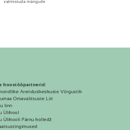
valmistuda mängude
e koostööpartnerid:
kondlike Arenduskeskuste Võrgustik
umaa Omavalitsuste Liit
u linn
u Ülikool
u Ülikooli Pärnu kolledž
aatsustingimused