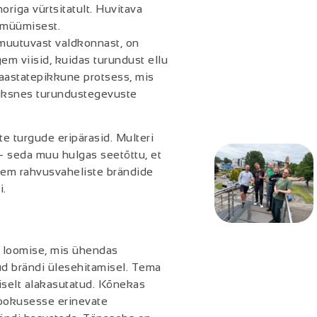
riga vürtsitatult. Huvitava
e müümisest.
i muutuvast valdkonnast, on
m viisid, kuidas turundust ellu
n aastatepikkune protsess, mis
e üksnes turundustegevuste
e turgude eripärasid. Multeri
 – seda muu hulgas seetõttu, et
kem rahvusvaheliste brändide
i.
i loomise, mis ühendas
ud brändi ülesehitamisel. Tema
selt alakasutatud. Kõnekas
 fookusesse erinevate