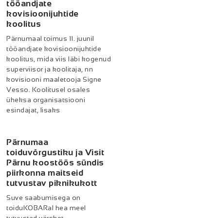
tööandjate
kovisioonijuhtide
koolitus
Pärnumaal toimus 11. juunil
tööandjate kovisioonijuhtide
koolitus, mida viis läbi kogenud
superviisor ja koolitaja, nn
kovisiooni maaletooja Signe
Vesso. Koolitusel osales
üheksa organisatsiooni
esindajat, lisaks
Pärnumaa
toiduvõrgustiku ja Visit
Pärnu koostöös sündis
piirkonna maitseid
tutvustav piknikukott
Suve saabumisega on
toiduKOBARal hea meel