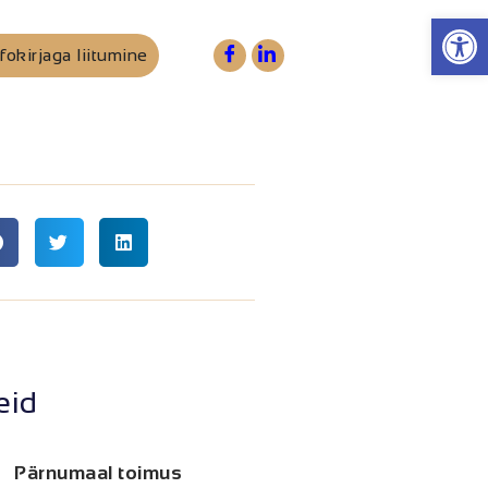
Op
fokirjaga liitumine
eid
Pärnumaal toimus