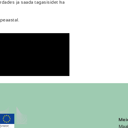
rdades ja saada tagasisidet ka
peaastal.
Mei
Maa