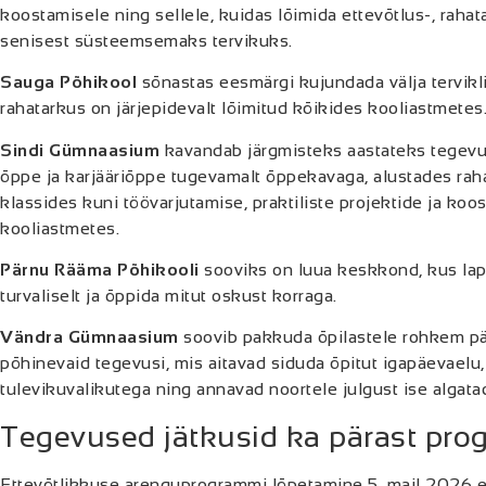
koostamisele ning sellele, kuidas lõimida ettevõtlus-, rahat
senisest süsteemsemaks tervikuks.
Sauga Põhikool
sõnastas eesmärgi kujundada välja tervikli
rahatarkus on järjepidevalt lõimitud kõikides kooliastmetes
Sindi Gümnaasium
kavandab järgmisteks aastateks tegevu
õppe ja karjääriõppe tugevamalt õppekavaga, alustades r
klassides kuni töövarjutamise, praktiliste projektide ja ko
kooliastmetes.
Pärnu Rääma Põhikooli
sooviks on luua keskkond, kus lap
turvaliselt ja õppida mitut oskust korraga.
Vändra Gümnaasium
soovib pakkuda õpilastele rohkem pä
põhinevaid tegevusi, mis aitavad siduda õpitut igapäevaelu
tulevikuvalikutega ning annavad noortele julgust ise algata
Tegevused jätkusid ka pärast pro
Ettevõtlikkuse arenguprogrammi lõpetamine 5. mail 2026 e