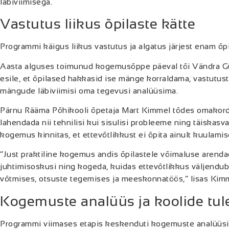
läbiviimisega.
Vastutus liikus õpilaste kätte
Programmi käigus liikus vastutus ja algatus järjest enam õpi
Aasta alguses toimunud kogemusõppe päeval tõi Vändra Gü
esile, et õpilased hakkasid ise mänge korraldama, vastutust
mängude läbiviimisi oma tegevusi analüüsima.
Pärnu Rääma Põhikooli õpetaja Mart Kimmel tõdes omakord
lahendada nii tehnilisi kui sisulisi probleeme ning täiskasv
kogemus kinnitas, et ettevõtlikkust ei õpita ainult kuulami
“Just praktiline kogemus andis õpilastele võimaluse arenda
juhtimisoskusi ning kogeda, kuidas ettevõtlikkus väljendu
võtmises, otsuste tegemises ja meeskonnatöös,” lisas Kim
Kogemuste analüüs ja koolide tul
Programmi viimases etapis keskenduti kogemuste analüüsi