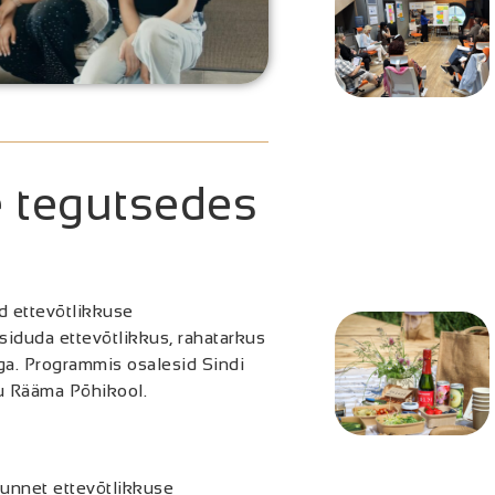
e tegutsedes
d ettevõtlikkuse
iduda ettevõtlikkus, rahatarkus
ga. Programmis osalesid Sindi
u Rääma Põhikool.
unnet ettevõtlikkuse