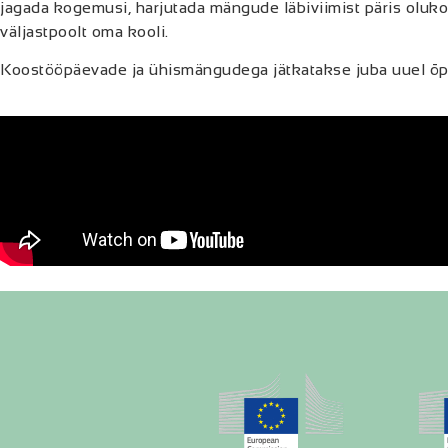
jagada kogemusi, harjutada mängude läbiviimist päris oluko
väljastpoolt oma kooli.
Koostööpäevade ja ühismängudega jätkatakse juba uuel õp