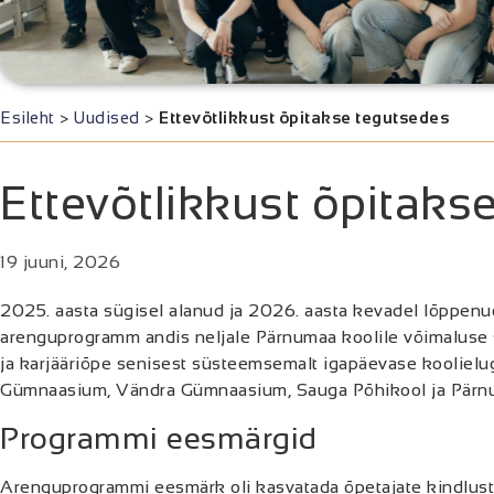
Esileht
>
Uudised
>
Ettevõtlikkust õpitakse tegutsedes
Ettevõtlikkust õpitaks
19 juuni, 2026
2025. aasta sügisel alanud ja 2026. aasta kevadel lõppenu
arenguprogramm andis neljale Pärnumaa koolile võimaluse s
ja karjääriõpe senisest süsteemsemalt igapäevase koolielu
Gümnaasium, Vändra Gümnaasium, Sauga Põhikool ja Pärn
Programmi eesmärgid
Arenguprogrammi eesmärk oli kasvatada õpetajate kindlust