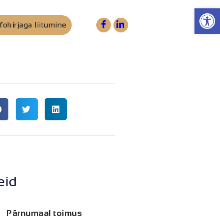
Op
fokirjaga liitumine
eid
Pärnumaal toimus