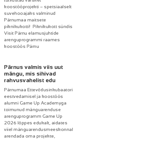
tutvustad värsket
koostööprojekti – spetsiaalselt
suvehooajaks valminud
Pärnumaa maitsete
piknikukotti! Piknikukott sündis
Visit Pärnu elamusjuhtide
arenguprogrammi raames
koostöös Pärnu
Pärnus valmis viis uut
mängu, mis sihivad
rahvusvahelist edu
Pärnumaa Ettevõtlusinkubaatori
eestvedamisel ja koostöös
alumni Game Up Academyga
toimunud mänguarenduse
arenguprogramm Game Up
2026 lõppes edukalt, aidates
viiel mänguarendusmeeskonnal
arendada oma projekte,