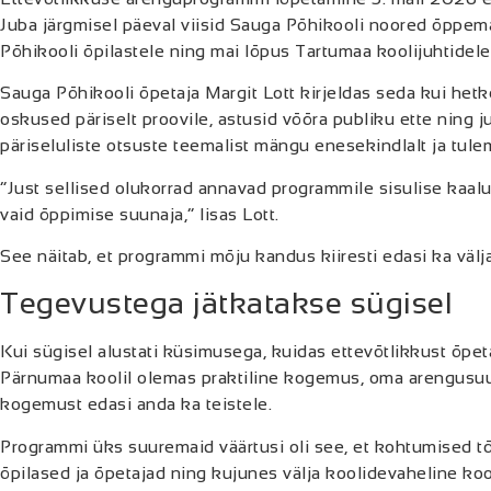
Juba järgmisel päeval viisid Sauga Põhikooli noored õppem
Põhikooli õpilastele ning mai lõpus Tartumaa koolijuhtidele
Sauga Põhikooli õpetaja Margit Lott kirjeldas seda kui het
oskused päriselt proovile, astusid võõra publiku ette ning j
päriseluliste otsuste teemalist mängu enesekindlalt ja tulem
“Just sellised olukorrad annavad programmile sisulise kaalu
vaid õppimise suunaja,” lisas Lott.
See näitab, et programmi mõju kandus kiiresti edasi ka välj
Tegevustega jätkatakse sügisel
Kui sügisel alustati küsimusega, kuidas ettevõtlikkust õpeta
Pärnumaa koolil olemas praktiline kogemus, oma arengusu
kogemust edasi anda ka teistele.
Programmi üks suuremaid väärtusi oli see, et kohtumised t
õpilased ja õpetajad ning kujunes välja koolidevaheline ko