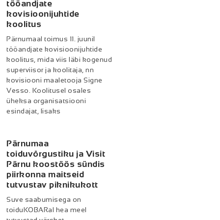
tööandjate
kovisioonijuhtide
koolitus
Pärnumaal toimus 11. juunil
tööandjate kovisioonijuhtide
koolitus, mida viis läbi kogenud
superviisor ja koolitaja, nn
kovisiooni maaletooja Signe
Vesso. Koolitusel osales
üheksa organisatsiooni
esindajat, lisaks
Pärnumaa
toiduvõrgustiku ja Visit
Pärnu koostöös sündis
piirkonna maitseid
tutvustav piknikukott
Suve saabumisega on
toiduKOBARal hea meel