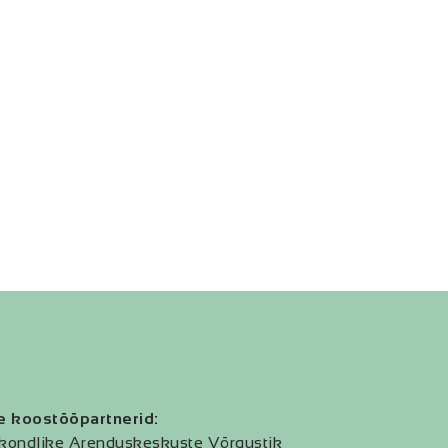
e koostööpartnerid:
kondlike Arenduskeskuste Võrgustik