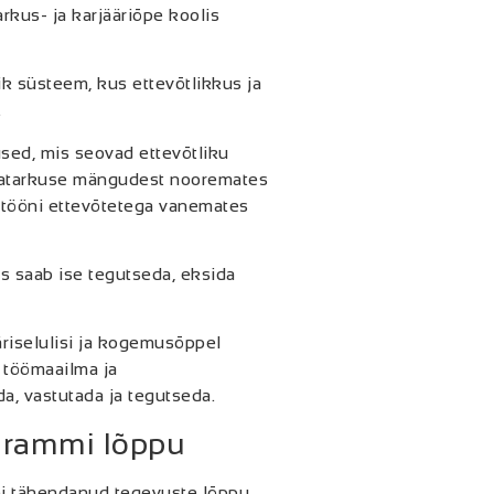
arkus- ja karjääriõpe koolis
k süsteem, kus ettevõtlikkus ja
.
sed, mis seovad ettevõtliku
ahatarkuse mängudest nooremates
ostööni ettevõtetega vanemates
s saab ise tegutseda, eksida
riselulisi ja kogemusõppel
, töömaailma ja
da, vastutada ja tegutseda.
grammi lõppu
i tähendanud tegevuste lõppu.