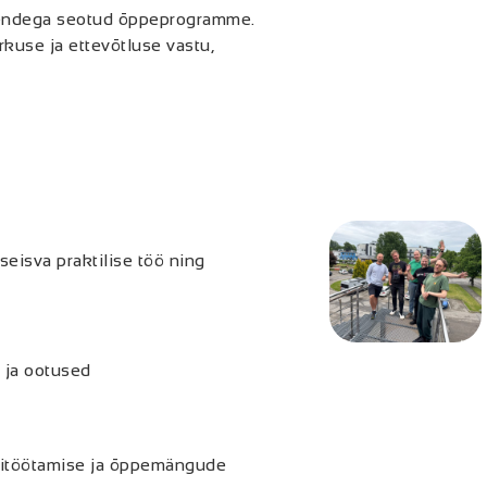
nendega seotud õppeprogramme.
rkuse ja ettevõtluse vastu,
seisva praktilise töö ning
 ja ootused
äbitöötamise ja õppemängude