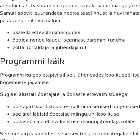
arendamisel, kasutades õppetöös simulatsioonimänge ja 
Samuti sooviti suurendada noorte teadlikkust ja huvi rahata
pakkudes neile võimalusi:
osaleda ettevõtlusmängudes
õppida nende kaudu iseennast paremini tundma
võtta korraldaja ja juhendaja roll
Programmi käik
Programm kulges etapiviisiliselt, ühendades koolitused, ise
kogemuste jagamise.
Sügisel alustati õpetajate ja õpilaste ettevalmistusega:
õpetajad kaardistasid esmalt oma senised kogemused
seejärel läbisid õpetajad mängujuhi koolituse
õpilased said ettevalmistuse mängujuhendaja rolliks
Seejärel algas koolides iseseisev töö juhendmaterjalide l