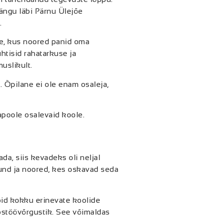
ängu läbi Pärnu Ülejõe
.
ke, kus noored panid oma
uhtisid rahatarkuse ja
uslikult.
. Õpilane ei ole enam osaleja,
apoole osalevaid koole.
da, siis kevadeks oli neljal
und ja noored, kes oskavad seda
õid kokku erinevate koolide
ostöövõrgustik. See võimaldas