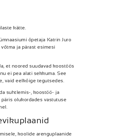
laste kätte.
mnaasiumi õpetaja Katrin Juro
 võtma ja pärast esimesi
a, et noored suudavad koostöös
anu ei pea alati sekkuma. See
se, vaid eelkõige tegutsedes.
da suhtlemis-, koostöö- ja
b päris olukordades vastutuse
mel.
evikuplaanid
misele, koolide arenguplaanide