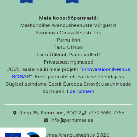
Meie koostööpartnerid:
Maakondlike Arenduskeskuste Võrgustik
Pärnumaa Omavalitsuste Liit
Pärnu linn
Tartu Ülikool
Tartu Ülikooli Pärnu kolledž
Privaatsustingimused
2025. aastal valiti meie projekt “
Innovatsioonikeskus
KOBAR
” Eesti parimaks ettevõtluse edendajaks.
Sügisel esindame Eestit Euroopa Ettevõtlusauhindade
konkursil.
Loe rohkem
Ringi 35, Pärnu linn, 80012
+372 5551 7755
info@parnumaa.ee
Pärnumaa Arenduskeskus 2026