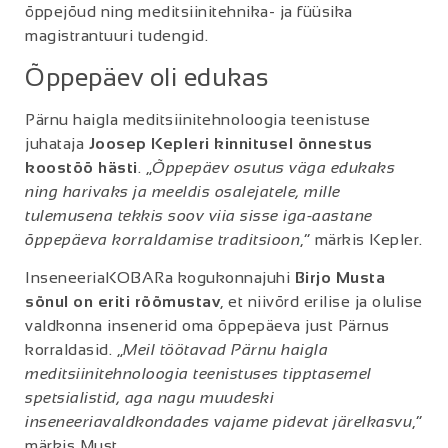
õppejõud ning meditsiinitehnika- ja füüsika
magistrantuuri tudengid.
Õppepäev oli edukas
Pärnu haigla meditsiinitehnoloogia teenistuse
juhataja
Joosep Kepleri kinnitusel õnnestus
koostöö hästi
. „
Õppepäev osutus väga edukaks
ning harivaks ja meeldis osalejatele, mille
tulemusena tekkis soov viia sisse iga-aastane
õppepäeva korraldamise traditsioon
,“ märkis Kepler.
InseneeriaKOBARa kogukonnajuhi
Birjo Musta
sõnul on eriti rõõmustav
, et niivõrd erilise ja olulise
valdkonna insenerid oma õppepäeva just Pärnus
korraldasid. „
Meil töötavad Pärnu haigla
meditsiinitehnoloogia teenistuses tipptasemel
spetsialistid, aga nagu muudeski
inseneeriavaldkondades vajame pidevat järelkasvu
,“
märkis Must.