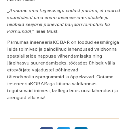
„
Anname oma tegevusega endast parima, et noored
suunduksid aina enam inseneeria-erialadele ja
leiaksid seejärel põnevaid karjäärivõimalusi ka
Pärnumaal
,“ lisas Must.
Pärnumaa inseneeriaKOBAR on loodud eesmärgiga
leida toimivad ja paindlikud lahendused valdkonna
spetsialistide nappuse vähendamiseks ning
järelkasvu suurendamiseks, töötades ühiselt välja
ettevõtjate vajadustel põhinevad
täiendkoolitusprogrammid ja õppekavad. Ootame
inseneeriaKOBARaga liituma valdkonnas
tegutsevaid inimesi, kellega koos uusi lahendusi ja
arenguid ellu viia!