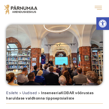
Op
Esileht
>
Uudised
>
InseneeriaKOBAR võõrustas
haruldase valdkonna tippseptsialiste