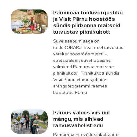
Pärnumaa toiduvõrgustiku
ja Visit Pärnu koostöös
sündis piirkonna maitseid
tutvustav piknikukott
Suve saabumisega on
toiduKOBARal hea meel tutvustad
värsket koostööprojekti –
spetsiaalselt suvehooajaks
valminud Pärnumaa maitsete
piknikukotti! Piknikukott sündis
Visit Pärnu elamusjuhtide
arenguprogrammi raames
koostöös Pärnu
Pärnus valmis viis uut
mängu, mis sihivad
rahvusvahelist edu
Pärnumaa Ettevõtlusinkubaatori