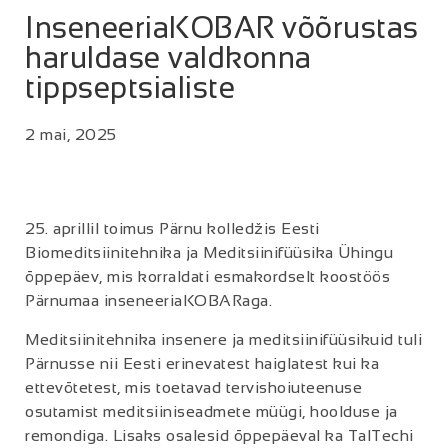
InseneeriaKOBAR võõrustas
haruldase valdkonna
tippseptsialiste
2 mai, 2025
25. aprillil toimus Pärnu kolledžis Eesti
Biomeditsiinitehnika ja Meditsiinifüüsika Ühingu
õppepäev, mis korraldati esmakordselt koostöös
Pärnumaa inseneeriaKOBARaga.
Meditsiinitehnika insenere ja meditsiinifüüsikuid tuli
Pärnusse nii Eesti erinevatest haiglatest kui ka
ettevõtetest, mis toetavad tervishoiuteenuse
osutamist meditsiiniseadmete müügi, hoolduse ja
remondiga. Lisaks osalesid õppepäeval ka TalTechi