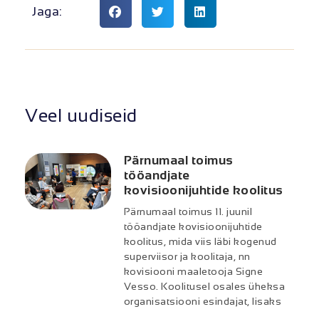
Jaga:
Veel uudiseid
Pärnumaal toimus
tööandjate
kovisioonijuhtide koolitus
Pärnumaal toimus 11. juunil
tööandjate kovisioonijuhtide
koolitus, mida viis läbi kogenud
superviisor ja koolitaja, nn
kovisiooni maaletooja Signe
Vesso. Koolitusel osales üheksa
organisatsiooni esindajat, lisaks