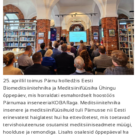
25. aprillil toimus Pärnu kolledžis Eesti
Biomeditsiinitehnika ja Meditsiinifüüsika Ühingu
õppepäev, mis korraldati esmakordselt koostöös
Pärnumaa inseneeriaKOBARaga. Meditsiinitehnika
insenere ja meditsiinifüüsikuid tuli Pärnusse nii Eesti
erinevatest haiglatest kui ka ettevõtetest, mis toetavad
tervishoiuteenuse osutamist meditsiiniseadmete müügi,
hoolduse ja remondiga. Lisaks osalesid õppepäeval ka