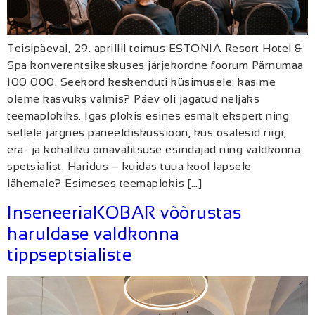
Teisipäeval, 29. aprillil toimus ESTONIA Resort Hotel &
Spa konverentsikeskuses järjekordne foorum Pärnumaa
100 000. Seekord keskenduti küsimusele: kas me
oleme kasvuks valmis? Päev oli jagatud neljaks
teemaplokiks. Igas plokis esines esmalt ekspert ning
sellele järgnes paneeldiskussioon, kus osalesid riigi,
era- ja kohaliku omavalitsuse esindajad ning valdkonna
spetsialist. Haridus – kuidas tuua kool lapsele
lähemale? Esimeses teemaplokis […]
InseneeriaKOBAR võõrustas
haruldase valdkonna
tippseptsialiste