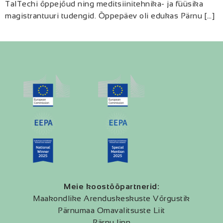
TalTechi õppejõud ning meditsiinitehnika- ja füüsika
magistrantuuri tudengid. Õppepäev oli edukas Pärnu […]
Meie koostööpartnerid:
Maakondlike Arenduskeskuste Võrgustik
Pärnumaa Omavalitsuste Liit
Pärnu linn