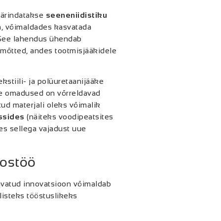
äärindatakse
seeneniidistiku
na, võimaldades kasvatada
 See lahendus ühendab
imõtted, andes tootmisjääkidele
ekstiili- ja polüuretaanijääke
lle omadused on võrreldavad
ud materjali oleks võimalik
ssides
(näiteks voodipeatsites
es sellega vajadust uue
oostöö
avatud innovatsioon võimaldab
ilisteks tööstuslikeks