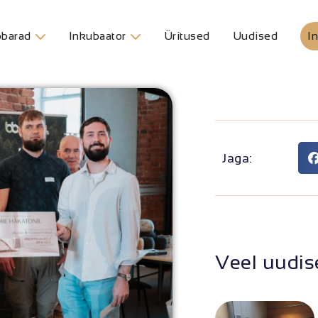
barad
Inkubaator
Üritused
Uudised
In
Jaga:
Veel uudis