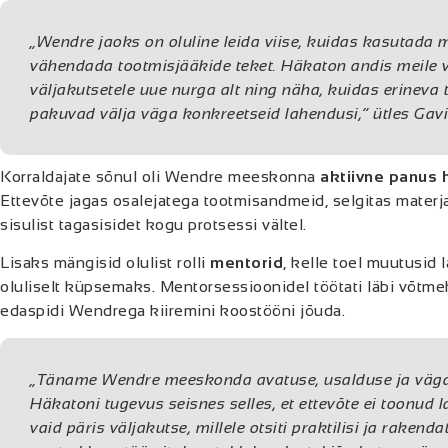
„
Wendre jaoks on oluline leida viise, kuidas kasutada m
vähendada tootmisjääkide teket. Häkaton andis meile
väljakutsetele uue nurga alt ning näha, kuidas erineva
pakuvad välja väga konkreetseid lahendusi,
” ütles Gav
Korraldajate sõnul oli Wendre meeskonna
aktiivne panus
Ettevõte jagas osalejatega tootmisandmeid, selgitas materj
sisulist tagasisidet kogu protsessi vältel.
Lisaks mängisid olulist rolli
mentorid
, kelle toel muutusid
oluliselt küpsemaks. Mentorsessioonidel töötati läbi võtm
edaspidi Wendrega kiiremini koostööni jõuda.
„
Täname Wendre meeskonda avatuse, usalduse ja väga 
Häkatoni tugevus seisnes selles, et ettevõte ei toonud la
vaid päris väljakutse, millele otsiti praktilisi ja rakenda