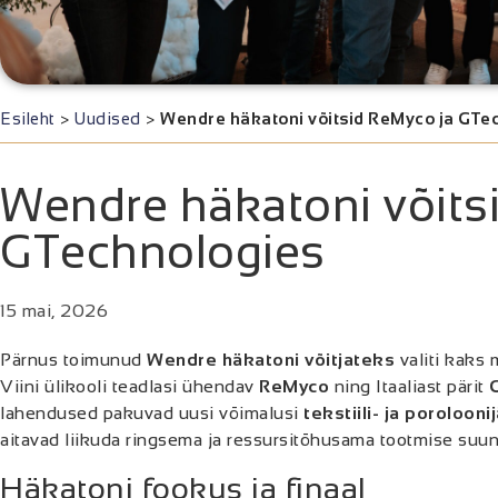
Esileht
>
Uudised
>
Wendre häkatoni võitsid ReMyco ja GTe
Wendre häkatoni võits
GTechnologies
15 mai, 2026
Pärnus toimunud
Wendre häkatoni võitjateks
valiti kaks 
Viini ülikooli teadlasi ühendav
ReMyco
ning Itaaliast pärit
lahendused pakuvad uusi võimalusi
tekstiili- ja poroloo
aitavad liikuda ringsema ja ressursitõhusama tootmise suun
Häkatoni fookus ja finaal