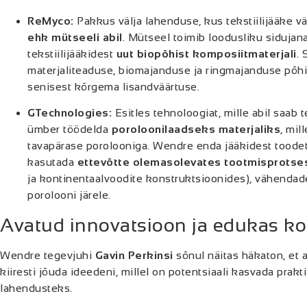
ReMyco:
Pakkus välja lahenduse, kus tekstiilijääke v
ehk mütseeli abil
. Mütseel toimib loodusliku siduja
tekstiilijääkidest
uut biopõhist komposiitmaterjali
.
materjaliteaduse, biomajanduse ja ringmajanduse põh
senisest kõrgema lisandväärtuse.
GTechnologies:
Esitles tehnoloogiat, mille abil saab t
ümber töödelda
poroloonilaadseks materjaliks
, mi
tavapärase porolooniga. Wendre enda jääkidest toodet
kasutada
ettevõtte olemasolevates tootmisprotse
ja kontinentaalvoodite konstruktsioonides), vähendad
porolooni järele.
Avatud innovatsioon ja edukas k
Wendre tegevjuhi
Gavin Perkinsi
sõnul näitas häkaton, et 
kiiresti jõuda ideedeni, millel on potentsiaali kasvada prakt
lahendusteks.