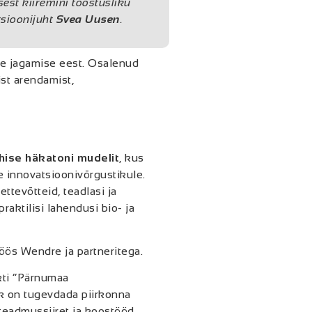
est kiiremini tööstusliku
sioonijuht
Svea Uusen
.
te jagamise eest. Osalenud
ist arendamist,
hise häkatoni mudelit
, kus
e innovatsioonivõrgustikule.
tevõtteid, teadlasi ja
raktilisi lahendusi bio- ja
ös Wendre ja partneritega.
kti “Pärnumaa
k on tugevdada piirkonna
teadmussiiret ja koostööd.