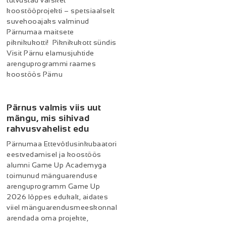
tutvustad värsket
koostööprojekti – spetsiaalselt
suvehooajaks valminud
Pärnumaa maitsete
piknikukotti! Piknikukott sündis
Visit Pärnu elamusjuhtide
arenguprogrammi raames
koostöös Pärnu
Pärnus valmis viis uut
mängu, mis sihivad
rahvusvahelist edu
Pärnumaa Ettevõtlusinkubaatori
eestvedamisel ja koostöös
alumni Game Up Academyga
toimunud mänguarenduse
arenguprogramm Game Up
2026 lõppes edukalt, aidates
viiel mänguarendusmeeskonnal
arendada oma projekte,