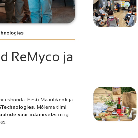
chnologies
id ReMyco ja
meeskonda: Eesti Maaülikooli ja
GTechnologies
. Mõlema tiimi
nijääkide väärindamiseks
ning
as.