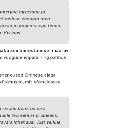
aterjale targemalt ja
 võimaluse vaadata oma
 tausta ja kogemusega tiimid
in Perkins.
 häkatoni õnnestumisel määrav
.
alivoogude eripära ning pakkus
 lahendused lühikese ajaga
eküsimused, mis võimaldavad
sisuka koostöö eest.
uale teoreetilist probleemi,
tavaid lahendusi. Just selline