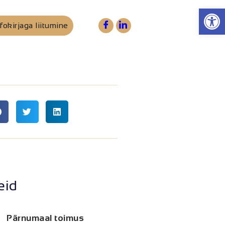
Op
fokirjaga liitumine
eid
Pärnumaal toimus