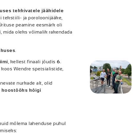
tuses tekkivatele jääkidele
 tekstiili- ja poroloonijääke,
 Ürituse peamine eesmärk oli
i
, mida oleks võimalik rakendada
skuses
.
iimi
, kellest finaali jõudis
6
.
 koos Wendre spetsialistide,
nevate nurkade alt, olid
i koostööks kõigi
, kuid mõlema lahenduse puhul
imiseks: