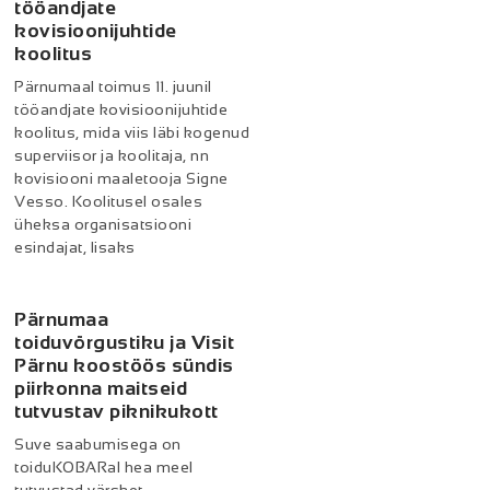
tööandjate
kovisioonijuhtide
koolitus
Pärnumaal toimus 11. juunil
tööandjate kovisioonijuhtide
koolitus, mida viis läbi kogenud
superviisor ja koolitaja, nn
kovisiooni maaletooja Signe
Vesso. Koolitusel osales
üheksa organisatsiooni
esindajat, lisaks
Pärnumaa
toiduvõrgustiku ja Visit
Pärnu koostöös sündis
piirkonna maitseid
tutvustav piknikukott
Suve saabumisega on
toiduKOBARal hea meel