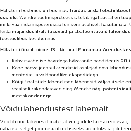
Häkatoni keskmes oli küsimus,
kuidas anda tekstiilitöös
uus elu
. Wendre tootmisprotsessis tekib igal aastal eri tüüpi
mille väärindamispotentsiaal on seni osaliselt kasutamata.
leida
majanduslikult tasuvaid ja skaleeritavaid lahendus
tööstuslikus keskkonnas.
Häkatoni finaal toimus
13.–14. mail Pärnumaa Arenduske
Rahvusvahelise haardega häkatonile kandideeris
20 t
Kahe päeva jooksul arendasid osalejad oma lahendusi
mentorite ja valdkondlike ekspertidega.
Kõigi finalistide lahendused lähenesid väljakutsele eri
reaalselt rakendatavad ning Wendre nägi
potentsiaal
meeskondadega
.
Võidulahendustest lähemalt
Võidutiimid lähenesid materjalivoogudele täiesti erinevalt
nähakse selget potentsiaali edasiseks aruteluks ja piloteer