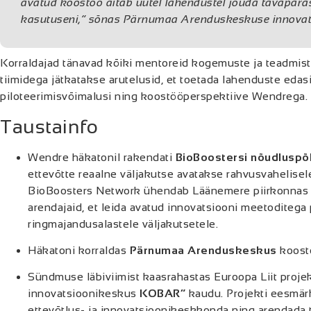
avatud koostöö aitab uutel lahendustel jõuda tavapäras
kasutuseni,
” sõnas Pärnumaa Arenduskeskuse innovat
Korraldajad tänavad kõiki mentoreid kogemuste ja teadmis
tiimidega jätkatakse arutelusid, et toetada lahenduste edas
piloteerimisvõimalusi ning koostööperspektiive Wendrega.
Taustainfo
Wendre häkatonil rakendati
BioBoostersi nõudluspõ
ettevõtte reaalne väljakutse avatakse rahvusvahelisel
BioBoosters Network ühendab Läänemere piirkonnas et
arendajaid, et leida avatud innovatsiooni meetoditega p
ringmajandusalastele väljakutsetele.
Häkatoni korraldas
Pärnumaa Arenduskeskus
koostö
Sündmuse läbiviimist kaasrahastas Euroopa Liit proje
innovatsioonikeskus
KOBAR”
kaudu. Projekti eesmär
ettevõtlus- ja innovatsioonikeskkonda ning arendada 