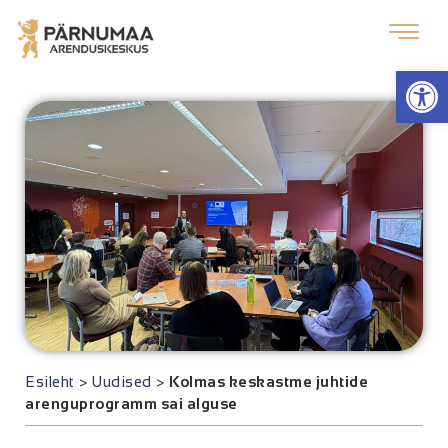
Op
Esileht
>
Uudised
>
Kolmas keskastme juhtide
arenguprogramm sai alguse