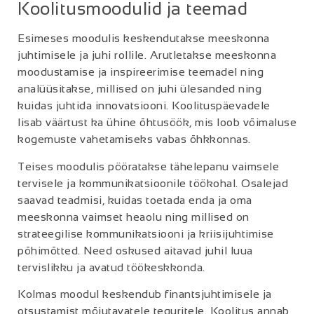
Koolitusmoodulid ja teemad
Esimeses moodulis keskendutakse meeskonna
juhtimisele ja juhi rollile. Arutletakse meeskonna
moodustamise ja inspireerimise teemadel ning
analüüsitakse, millised on juhi ülesanded ning
kuidas juhtida innovatsiooni. Koolituspäevadele
lisab väärtust ka ühine õhtusöök, mis loob võimaluse
kogemuste vahetamiseks vabas õhkkonnas.
Teises moodulis pööratakse tähelepanu vaimsele
tervisele ja kommunikatsioonile töökohal. Osalejad
saavad teadmisi, kuidas toetada enda ja oma
meeskonna vaimset heaolu ning millised on
strateegilise kommunikatsiooni ja kriisijuhtimise
põhimõtted. Need oskused aitavad juhil luua
tervislikku ja avatud töökeskkonda.
Kolmas moodul keskendub finantsjuhtimisele ja
otsustamist mõjutavatele teguritele. Koolitus annab