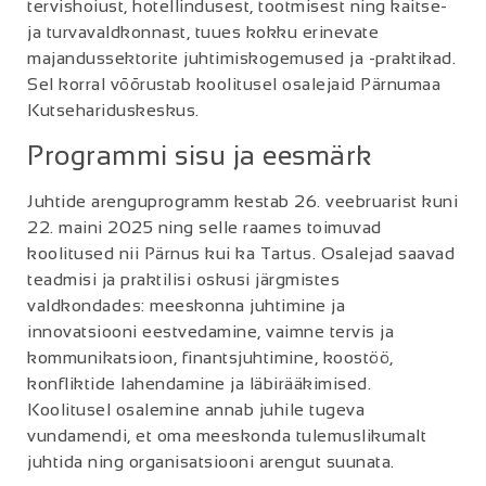
tervishoiust, hotellindusest, tootmisest ning kaitse-
ja turvavaldkonnast, tuues kokku erinevate
majandussektorite juhtimiskogemused ja -praktikad.
Sel korral võõrustab koolitusel osalejaid Pärnumaa
Kutsehariduskeskus.
Programmi sisu ja eesmärk
Juhtide arenguprogramm kestab 26. veebruarist kuni
22. maini 2025 ning selle raames toimuvad
koolitused nii Pärnus kui ka Tartus. Osalejad saavad
teadmisi ja praktilisi oskusi järgmistes
valdkondades: meeskonna juhtimine ja
innovatsiooni eestvedamine, vaimne tervis ja
kommunikatsioon, finantsjuhtimine, koostöö,
konfliktide lahendamine ja läbirääkimised.
Koolitusel osalemine annab juhile tugeva
vundamendi, et oma meeskonda tulemuslikumalt
juhtida ning organisatsiooni arengut suunata.