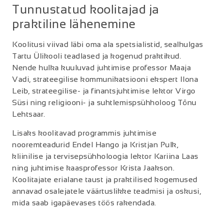
Tunnustatud koolitajad ja
praktiline lähenemine
Koolitusi viivad läbi oma ala spetsialistid, sealhulgas
Tartu Ülikooli teadlased ja kogenud praktikud.
Nende hulka kuuluvad juhtimise professor Maaja
Vadi, strateegilise kommunikatsiooni ekspert Ilona
Leib, strateegilise- ja finantsjuhtimise lektor Virgo
Süsi ning religiooni- ja suhtlemispsühholoog Tõnu
Lehtsaar.
Lisaks koolitavad programmis juhtimise
nooremteadurid Endel Hango ja Kristjan Pulk,
kliinilise ja tervisepsühholoogia lektor Kariina Laas
ning juhtimise kaasprofessor Krista Jaakson.
Koolitajate erialane taust ja praktilised kogemused
annavad osalejatele väärtuslikke teadmisi ja oskusi,
mida saab igapäevases töös rakendada.