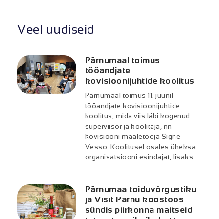
Veel uudiseid
Pärnumaal toimus
tööandjate
kovisioonijuhtide koolitus
Pärnumaal toimus 11. juunil
tööandjate kovisioonijuhtide
koolitus, mida viis läbi kogenud
superviisor ja koolitaja, nn
kovisiooni maaletooja Signe
Vesso. Koolitusel osales üheksa
organisatsiooni esindajat, lisaks
Pärnumaa toiduvõrgustiku
ja Visit Pärnu koostöös
sündis piirkonna maitseid