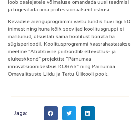
loob osalejatele võimaluse omandada uusi teadmisi
ja tugevdada oma professionaalseid oskusi.
Kevadise arenguprogrammi vastu tundis huvi ligi 50
inimest ning kuna kõik soovijad koolitusgruppi ei
mahtunud, otsustati sama koolitust korrata ka
sügisperioodil. Koolitusprogrammi kaasrahastatakse
meetme “Atraktiivne piirkondlik ettevõtlus- ja
elukeskkond” projektist “Pärnumaa
innovatsioonikeskus KOBAR” ning Pärnumaa
Omavalitsuste Liidu ja Tartu Ülikooli poolt.
Jaga: