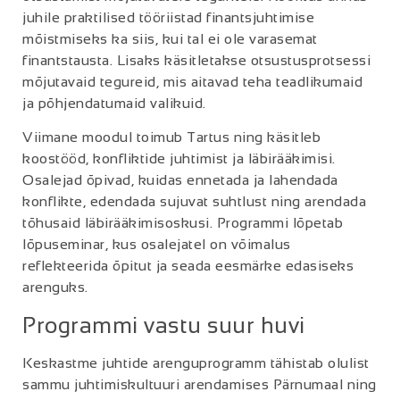
juhile praktilised tööriistad finantsjuhtimise
mõistmiseks ka siis, kui tal ei ole varasemat
finantstausta. Lisaks käsitletakse otsustusprotsessi
mõjutavaid tegureid, mis aitavad teha teadlikumaid
ja põhjendatumaid valikuid.
Viimane moodul toimub Tartus ning käsitleb
koostööd, konfliktide juhtimist ja läbirääkimisi.
Osalejad õpivad, kuidas ennetada ja lahendada
konflikte, edendada sujuvat suhtlust ning arendada
tõhusaid läbirääkimisoskusi. Programmi lõpetab
lõpuseminar, kus osalejatel on võimalus
reflekteerida õpitut ja seada eesmärke edasiseks
arenguks.
Programmi vastu suur huvi
Keskastme juhtide arenguprogramm tähistab olulist
sammu juhtimiskultuuri arendamises Pärnumaal ning