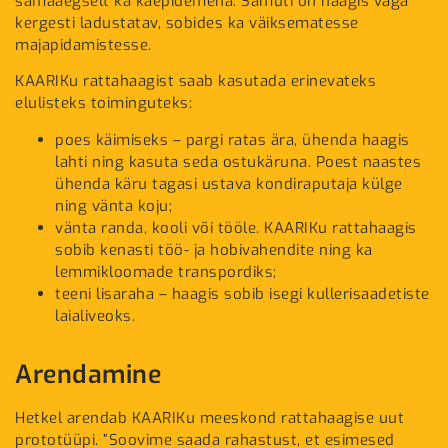
samaaegselt ka käepidemena. Samuti on haagis väga
kergesti ladustatav, sobides ka väiksematesse
majapidamistesse.
KAARIKu rattahaagist saab kasutada erinevateks
elulisteks toiminguteks:
poes käimiseks – pargi ratas ära, ühenda haagis
lahti ning kasuta seda ostukäruna. Poest naastes
ühenda käru tagasi ustava kondiraputaja külge
ning vänta koju;
vänta randa, kooli või tööle. KAARIKu rattahaagis
sobib kenasti töö- ja hobivahendite ning ka
lemmikloomade transpordiks;
teeni lisaraha – haagis sobib isegi kullerisaadetiste
laialiveoks.
Arendamine
Hetkel arendab KAARIKu meeskond rattahaagise uut
prototüüpi. ”Soovime saada rahastust, et esimesed