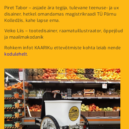
Piret Tabor – asjade ära tegija, tulevane teenuse- ja ux
disainer, hetkel omandamas magistrikraadi TÜ Pärnu
Kolledžis, kahe lapse ema.
Veiko Liis – tootedisainer, raamatuillustraator, õppejõud
ja maailmakodanik
Rohkem infot KAARIKu ettevõtmiste kohta leiab nende
kodulehelt
.