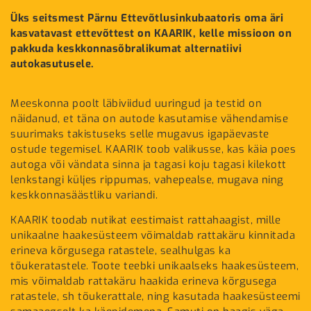
Üks seitsmest Pärnu Ettevõtlusinkubaatoris oma äri
kasvatavast ettevõttest on KAARIK, kelle missioon on
pakkuda keskkonnasõbralikumat alternatiivi
autokasutusele.
Meeskonna poolt läbiviidud uuringud ja testid on
näidanud, et täna on autode kasutamise vähendamise
suurimaks takistuseks selle mugavus igapäevaste
ostude tegemisel. KAARIK toob valikusse, kas käia poes
autoga või vändata sinna ja tagasi koju tagasi kilekott
lenkstangi küljes rippumas, vahepealse, mugava ning
keskkonnasäästliku variandi.
KAARIK toodab nutikat eestimaist rattahaagist, mille
unikaalne haakesüsteem võimaldab rattakäru kinnitada
erineva kõrgusega ratastele, sealhulgas ka
tõukeratastele. Toote teebki unikaalseks haakesüsteem,
mis võimaldab rattakäru haakida erineva kõrgusega
ratastele, sh tõukerattale, ning kasutada haakesüsteemi