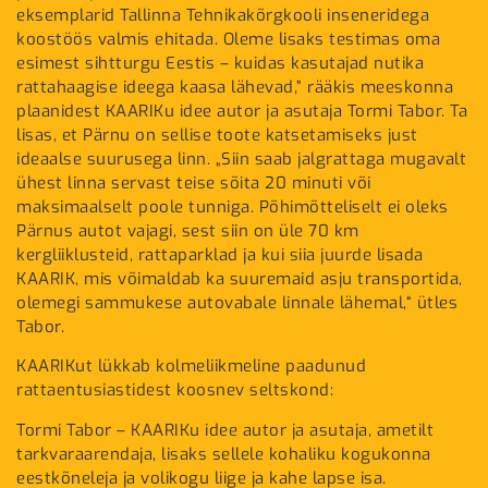
eksemplarid Tallinna Tehnikakõrgkooli inseneridega
koostöös valmis ehitada. Oleme lisaks testimas oma
esimest sihtturgu Eestis – kuidas kasutajad nutika
rattahaagise ideega kaasa lähevad,” rääkis meeskonna
plaanidest KAARIKu idee autor ja asutaja Tormi Tabor. Ta
lisas, et Pärnu on sellise toote katsetamiseks just
ideaalse suurusega linn. „Siin saab jalgrattaga mugavalt
ühest linna servast teise sõita 20 minuti või
maksimaalselt poole tunniga. Põhimõtteliselt ei oleks
Pärnus autot vajagi, sest siin on üle 70 km
kergliiklusteid, rattaparklad ja kui siia juurde lisada
KAARIK, mis võimaldab ka suuremaid asju transportida,
olemegi sammukese autovabale linnale lähemal,“ ütles
Tabor.
KAARIKut lükkab kolmeliikmeline paadunud
rattaentusiastidest koosnev seltskond:
Tormi Tabor – KAARIKu idee autor ja asutaja, ametilt
tarkvaraarendaja, lisaks sellele kohaliku kogukonna
eestkõneleja ja volikogu liige ja kahe lapse isa.