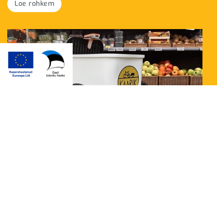
Loe rohkem
Kaarik
Üks seitsmest Pärnu Ettevõtlusinkubaatoris oma äri
kasvatavast ettevõttest on KAARIK, kelle missioon
on pakkuda keskkonnasõbralikumat alternatiivi
autokasutusele. Meeskonna poolt läbiviidud
uuringud ja