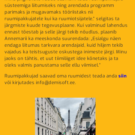
süsteemiga liitumiseks ning arendada programm
parimaks ja mugavamaks tööriistaks nii
ruumipakkujatele kui ka ruumiotsijatele,“ selgitas ta
järgmiste kuude tegevusplaane. Kui valminud lahendus
ennast tõestab ja selle järgi tekib nõudlus, plaanib
Annemarii ka meeskonda suurendada: „Esialgu näen
endaga liitumas tarkvara arendajaid, kuid hiljem tekib
vajadus ka teistsuguste oskustega inimeste järgi. Minu
jaoks on tähtis, et uut tiimiliiget idee kõnetaks ja ta
oleks valmis panustama selle ellu viimisel.“
Ruumipakkujad saavad oma ruumidest teada anda
siin
või kirjutades info@demisoft.ee.