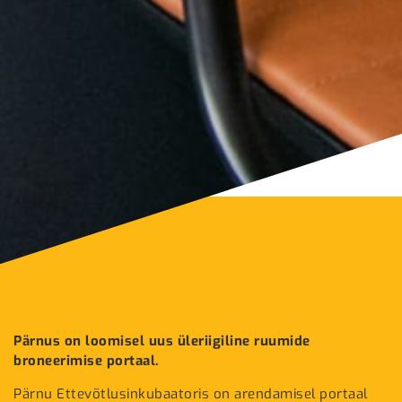
Pärnus on loomisel uus üleriigiline ruumide
broneerimise portaal.
Pärnu Ettevõtlusinkubaatoris on arendamisel portaal