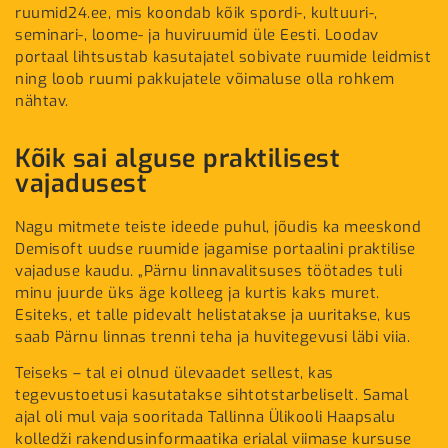
ruumid24.ee, mis koondab kõik spordi-, kultuuri-,
seminari-, loome- ja huviruumid üle Eesti. Loodav
portaal lihtsustab kasutajatel sobivate ruumide leidmist
ning loob ruumi pakkujatele võimaluse olla rohkem
nähtav.
Kõik sai alguse praktilisest
vajadusest
Nagu mitmete teiste ideede puhul, jõudis ka meeskond
Demisoft uudse ruumide jagamise portaalini praktilise
vajaduse kaudu. „Pärnu linnavalitsuses töötades tuli
minu juurde üks äge kolleeg ja kurtis kaks muret.
Esiteks, et talle pidevalt helistatakse ja uuritakse, kus
saab Pärnu linnas trenni teha ja huvitegevusi läbi viia.
Teiseks – tal ei olnud ülevaadet sellest, kas
tegevustoetusi kasutatakse sihtotstarbeliselt. Samal
ajal oli mul vaja sooritada Tallinna Ülikooli Haapsalu
kolledži rakendusinformaatika erialal viimase kursuse