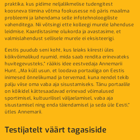
praktika, kus pidime neljaliikmelise tudengitest
koosneva tiimina võtma fookusesse nö päris maailma
probleemi ja lahendama selle infotehnoloogiliste
vahenditega. Nii võtsingi ette kolleegi murele lahenduse
leidmise. Kaardistasime olukorda ja avastasime, et
valmislahendust sellisele murele ei eksisteerigi.
Eestis puudub seni koht, kus leiaks kiiresti üles
kõikvõimalikud ruumid, mida saab rendita erinevateks
huvitegevusteks,“ rääkis idee eestvedaja Annemarii
Hunt. „Ma küll usun, et loodava portaaliga on Eestis
inimesed õnnelikumad ja tervemad, kuna nendel tekib
palju viise oma vaba aja sisustamiseks. Tänu portaalile
on kõikidel kättesaadavad erinevad võimalused
sportimisel, kultuurilisel väljaelamisel, vaba aja
sisustamisel ning enda täiendamisel ja seda üle Eesti,“
ütles Annemarii.
Testijatelt väärt tagasiside