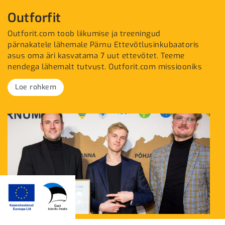
Outforfit
Outforit.com toob liikumise ja treeningud
pärnakatele lähemale Pärnu Ettevõtlusinkubaatoris
asus oma äri kasvatama 7 uut ettevõtet. Teeme
nendega lähemalt tutvust. Outforit.com missiooniks
Loe rohkem