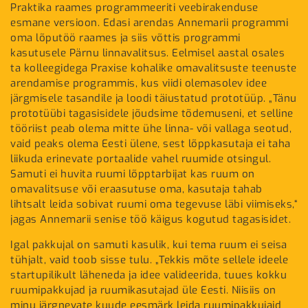
Praktika raames programmeeriti veebirakenduse
esmane versioon. Edasi arendas Annemarii programmi
oma lõputöö raames ja siis võttis programmi
kasutusele Pärnu linnavalitsus. Eelmisel aastal osales
ta kolleegidega Praxise kohalike omavalitsuste teenuste
arendamise programmis, kus viidi olemasolev idee
järgmisele tasandile ja loodi täiustatud prototüüp. „Tänu
prototüübi tagasisidele jõudsime tõdemuseni, et selline
tööriist peab olema mitte ühe linna- või vallaga seotud,
vaid peaks olema Eesti ülene, sest lõppkasutaja ei taha
liikuda erinevate portaalide vahel ruumide otsingul.
Samuti ei huvita ruumi lõpptarbijat kas ruum on
omavalitsuse või eraasutuse oma, kasutaja tahab
lihtsalt leida sobivat ruumi oma tegevuse läbi viimiseks,“
jagas Annemarii senise töö käigus kogutud tagasisidet.
Igal pakkujal on samuti kasulik, kui tema ruum ei seisa
tühjalt, vaid toob sisse tulu. „Tekkis mõte sellele ideele
startupilikult läheneda ja idee valideerida, tuues kokku
ruumipakkujad ja ruumikasutajad üle Eesti. Niisiis on
minu järgnevate kuude eesmärk leida ruumipakkujaid