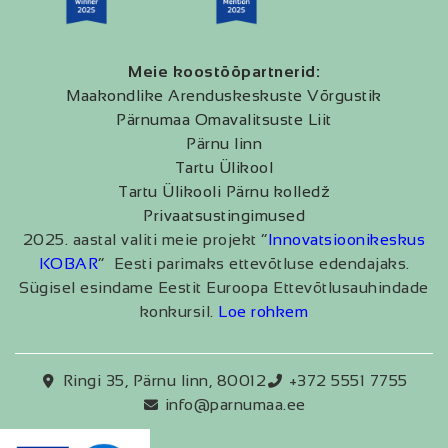
Meie koostööpartnerid:
Maakondlike Arenduskeskuste Võrgustik
Pärnumaa Omavalitsuste Liit
Pärnu linn
Tartu Ülikool
Tartu Ülikooli Pärnu kolledž
Privaatsustingimused
2025. aastal valiti meie projekt “
Innovatsioonikeskus
KOBAR
” Eesti parimaks ettevõtluse edendajaks.
Sügisel esindame Eestit Euroopa Ettevõtlusauhindade
konkursil.
Loe rohkem
Ringi 35, Pärnu linn, 80012
+372 5551 7755
info@parnumaa.ee