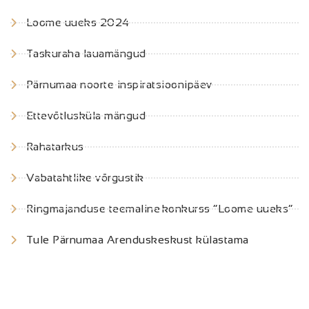
Loome uueks 2024
Taskuraha lauamängud
Pärnumaa noorte inspiratsioonipäev
Ettevõtlusküla mängud
Rahatarkus
Vabatahtlike võrgustik
Ringmajanduse teemaline konkurss “Loome uueks“
Tule Pärnumaa Arenduskeskust külastama