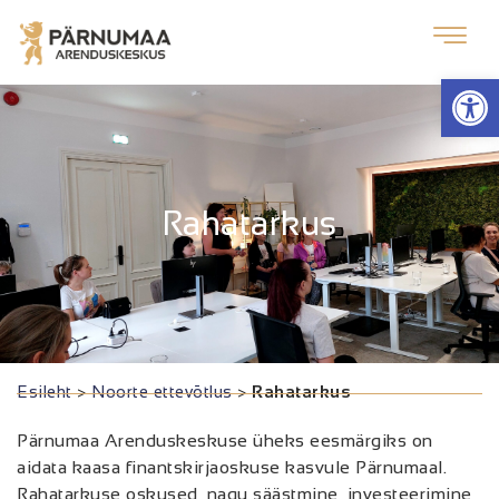
Op
Rahatarkus
Esileht
>
Noorte ettevõtlus
>
Rahatarkus
Pärnumaa Arenduskeskuse üheks eesmärgiks on
aidata kaasa finantskirjaoskuse kasvule Pärnumaal.
Rahatarkuse oskused, nagu säästmine, investeerimine