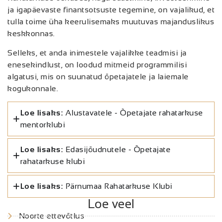
ja igapäevaste finantsotsuste tegemine, on vajalikud, et
tulla toime üha keerulisemaks muutuvas majanduslikus
keskkonnas.
Selleks, et anda inimestele vajalikke teadmisi ja
enesekindlust, on loodud mitmeid programmilisi
algatusi, mis on suunatud õpetajatele ja laiemale
kogukonnale.
Loe lisaks:
Alustavatele - Õpetajate rahatarkuse
mentorklubi
Loe lisaks:
Edasijõudnutele - Õpetajate
rahatarkuse klubi
Loe lisaks:
Pärnumaa Rahatarkuse Klubi
Loe veel
Noorte ettevõtlus