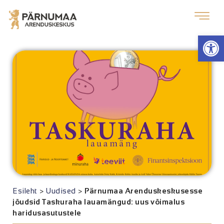
Op
Esileht
>
Uudised
>
Pärnumaa Arenduskeskusesse
jõudsid Taskuraha lauamängud: uus võimalus
haridusasutustele