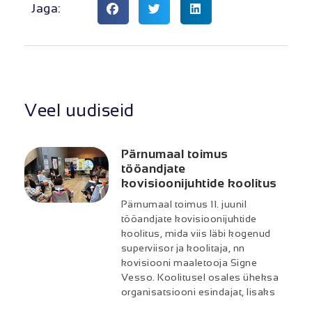
Jaga:
Veel uudiseid
Pärnumaal toimus
tööandjate
kovisioonijuhtide koolitus
Pärnumaal toimus 11. juunil
tööandjate kovisioonijuhtide
koolitus, mida viis läbi kogenud
superviisor ja koolitaja, nn
kovisiooni maaletooja Signe
Vesso. Koolitusel osales üheksa
organisatsiooni esindajat, lisaks