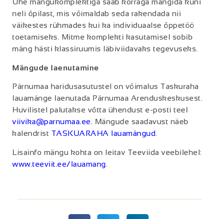
Ühe mängukomplektiga saab korraga mängida kuni
neli õpilast, mis võimaldab seda rakendada nii
väikestes rühmades kui ka individuaalse õppetöö
toetamiseks. Mitme komplekti kasutamisel sobib
mäng hästi klassiruumis läbiviidavaks tegevuseks.
Mängude laenutamine
Pärnumaa haridusasutustel on võimalus Taskuraha
lauamänge laenutada Pärnumaa Arenduskeskusest.
Huvilistel palutakse võtta ühendust e-posti teel
viivika@parnumaa.ee
. Mängude saadavust näeb
kalendrist
TASKUARAHA lauamängud
.
Lisainfo mängu kohta on leitav Teeviida veebilehel:
www.teeviit.ee/lauamang
.