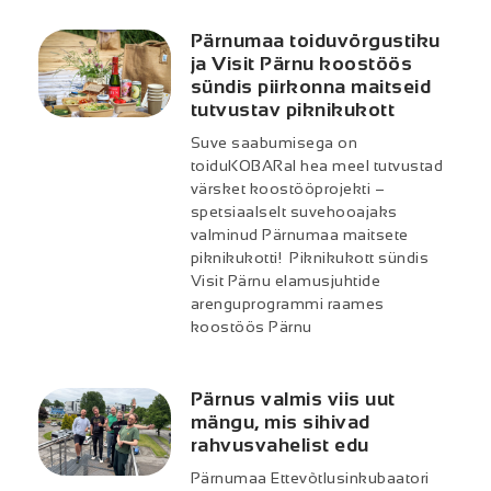
Pärnumaa toiduvõrgustiku
ja Visit Pärnu koostöös
sündis piirkonna maitseid
tutvustav piknikukott
Suve saabumisega on
toiduKOBARal hea meel tutvustad
värsket koostööprojekti –
spetsiaalselt suvehooajaks
valminud Pärnumaa maitsete
piknikukotti! Piknikukott sündis
Visit Pärnu elamusjuhtide
arenguprogrammi raames
koostöös Pärnu
Pärnus valmis viis uut
mängu, mis sihivad
rahvusvahelist edu
Pärnumaa Ettevõtlusinkubaatori