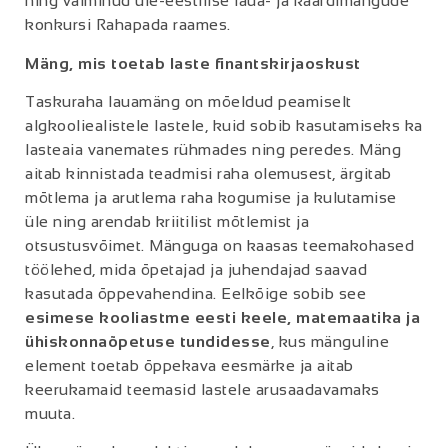
ning valminud üle-eestilise laua- ja kaardimängude
konkursi Rahapada raames.
Mäng, mis toetab laste finantskirjaoskust
Taskuraha lauamäng on mõeldud peamiselt
algkooliealistele lastele, kuid sobib kasutamiseks ka
lasteaia vanemates rühmades ning peredes. Mäng
aitab kinnistada teadmisi raha olemusest, ärgitab
mõtlema ja arutlema raha kogumise ja kulutamise
üle ning arendab kriitilist mõtlemist ja
otsustusvõimet. Mänguga on kaasas teemakohased
töölehed, mida õpetajad ja juhendajad saavad
kasutada õppevahendina. Eelkõige sobib see
esimese kooliastme eesti keele, matemaatika ja
ühiskonnaõpetuse tundidesse
, kus mänguline
element toetab õppekava eesmärke ja aitab
keerukamaid teemasid lastele arusaadavamaks
muuta.