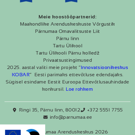
Meie koostööpartnerid:
Maakondlike Arenduskeskuste Võrgustik
Pärnumaa Omavalitsuste Liit
Pärnu linn
Tartu Ülikool
Tartu Ülikooli Pärnu kolledž
Privaatsustingimused
2025. aastal valiti meie projekt “
Innovatsioonikeskus
KOBAR
” Eesti parimaks ettevõtluse edendajaks.
Sügisel esindame Eestit Euroopa Ettevõtlusauhindade
konkursil.
Loe rohkem
Ringi 35, Pärnu linn, 80012
+372 5551 7755
info@parnumaa.ee
Pärnumaa Arenduskeskus 2026