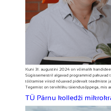
Kuni 31. augustini 2024 on võimalik kandidee
Sügissemestril algavad programmid pakuvad t
töötamise viisid nõuavad pidevalt teadmiste 
Tegemist on tervikliku täiendusõppega, mis a
TÜ Pärnu kolledži mikrokr