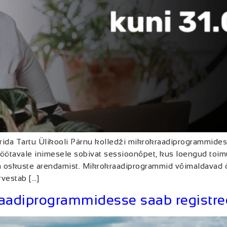
rida Tartu Ülikooli Pärnu kolledži mikrokraadiprogrammides
öötavale inimesele sobivat sessioonõpet, kus loengud toim
ja oskuste arendamist. Mikrokraadiprogrammid võimaldavad õ
rvestab […]
aadiprogrammidesse saab registree