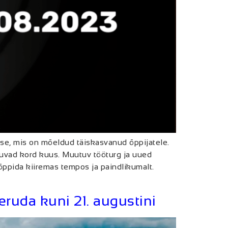
se, mis on mõeldud täiskasvanud õppijatele.
uvad kord kuus. Muutuv tööturg ja uued
ppida kiiremas tempos ja paindlikumalt.
ruda kuni 21. augustini