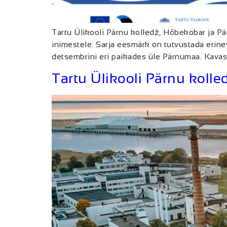
Tartu Ülikooli Pärnu kolledž, Hõbekobar ja P
inimestele. Sarja eesmärk on tutvustada erine
detsembrini eri paikades üle Pärnumaa. Kavas
Tartu Ülikooli Pärnu koll