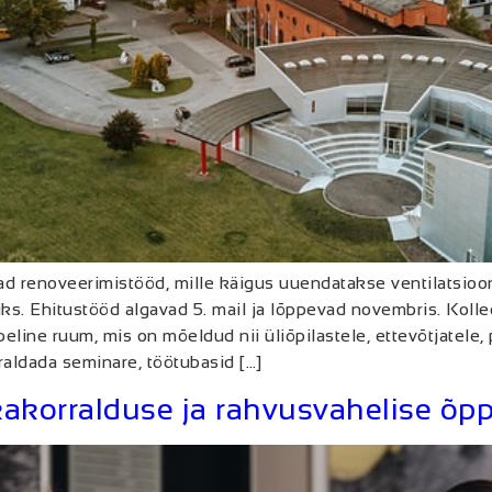
ad renoveerimistööd, mille käigus uuendatakse ventilatsioo
. Ehitustööd algavad 5. mail ja lõppevad novembris. Kolle
ne ruum, mis on mõeldud nii üliõpilastele, ettevõtjatele, p
aldada seminare, töötubasid […]
kakorralduse ja rahvusvahelise õpp