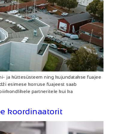
ni- ja küttesüsteem ning kujundatakse fuajee
dži esimese korruse fuajeest saab
iirkondlikele partneritele kui ka
e koordinaatorit