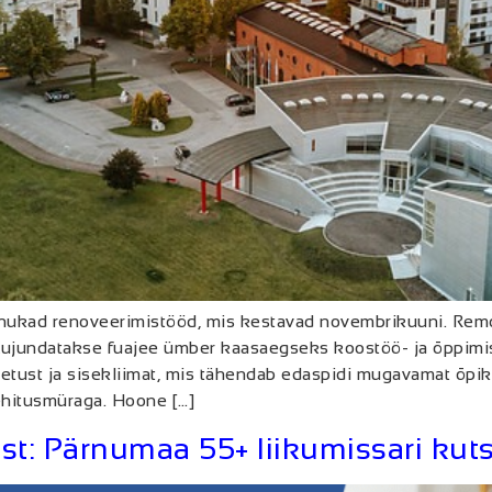
hukad renoveerimistööd, mis kestavad novembrikuuni. Remon
ujundatakse fuajee ümber kaasaegseks koostöö- ja õppimi
hetust ja sisekliimat, mis tähendab edaspidi mugavamat õp
 ehitusmüraga. Hoone […]
st: Pärnumaa 55+ liikumissari kuts