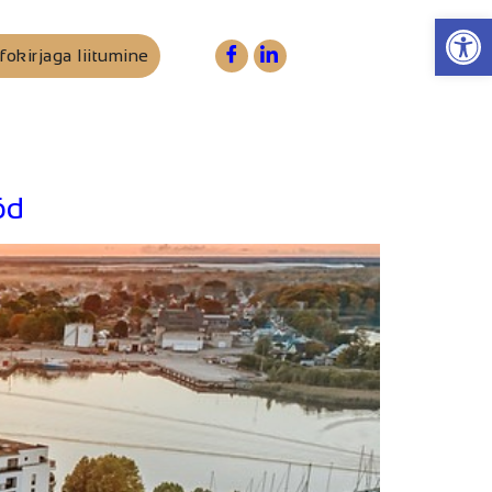
Op
fokirjaga liitumine
öd