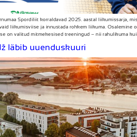
ärnumaa Spordiliit korraldavad 2025. aastal liikumissarja,
vaid liikumisviise ja innustada rohkem liikuma. Osalemine on
se on valitud mitmekesised treeningud – nii rahulikuma kui 
edž läbib uuenduskuuri