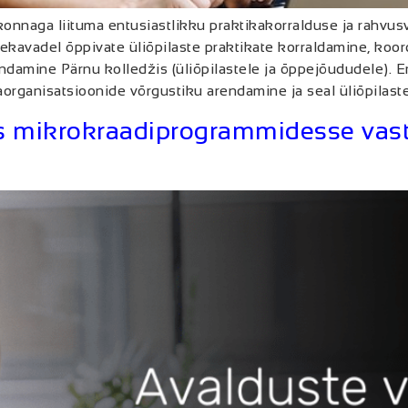
onnaga liituma entusiastlikku praktikakorralduse ja rahvusv
kavadel õppivate üliõpilaste praktikate korraldamine, koo
endamine Pärnu kolledžis (üliõpilastele ja õppejõududele).
ganisatsioonide võrgustiku arendamine ja seal üliõpilastel
 mikrokraadiprogrammidesse vastu