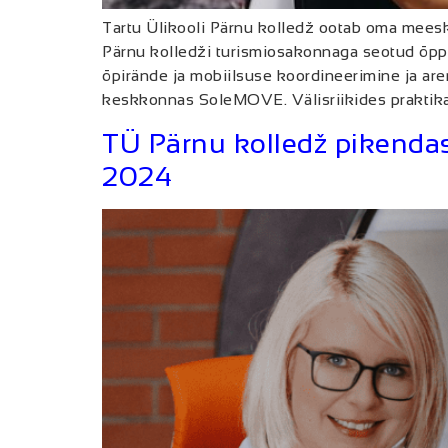
Tartu Ülikooli Pärnu kolledž ootab oma meesk
Pärnu kolledži turismiosakonnaga seotud õppe
õpirände ja mobiilsuse koordineerimine ja ar
keskkonnas SoleMOVE. Välisriikides praktikaor
TÜ Pärnu kolledž pikendas
2024