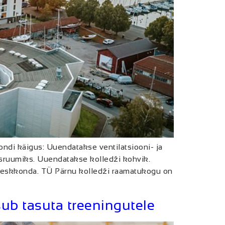
di käigus: Uuendatakse ventilatsiooni- ja
sruumiks. Uuendatakse kolledži kohvik.
ikeskkonda. TÜ Pärnu kolledži raamatukogu on
ub tasuta treeningutele