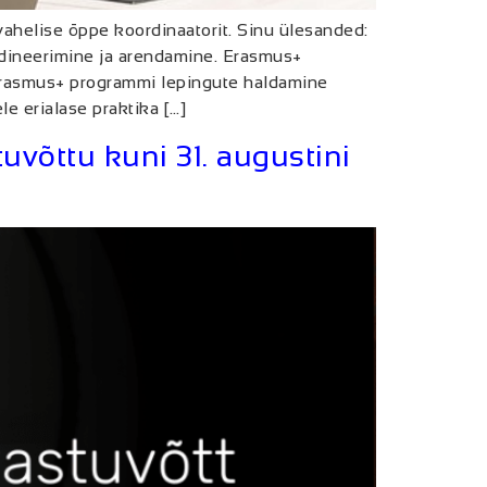
ahelise õppe koordinaatorit. Sinu ülesanded:
rdineerimine ja arendamine. Erasmus+
 Erasmus+ programmi lepingute haldamine
e erialase praktika […]
võttu kuni 31. augustini