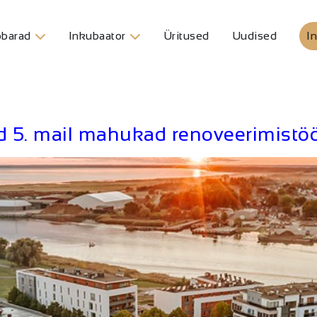
barad
Inkubaator
Üritused
Uudised
In
d 5. mail mahukad renoveerimistö