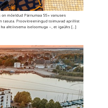
 mis on mõeldud Pärnumaa 55+ vanuses
 tasuta. Proovitreeningud toimuvad aprillist
ka aktiivsema iseloomuga –, et igaüks […]