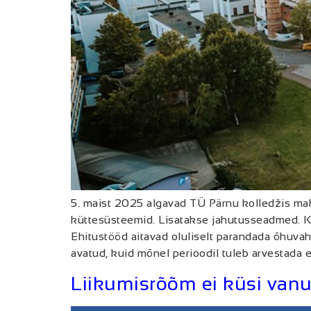
5. maist 2025 algavad TÜ Pärnu kolledžis ma
küttesüsteemid. Lisatakse jahutusseadmed. K
Ehitustööd aitavad oluliselt parandada õhuva
avatud, kuid mõnel perioodil tuleb arvestada
Liikumisrõõm ei küsi vanu