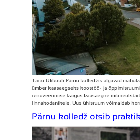
Tartu Ülikooli Pärnu kolledžis algavad mahuk
ümber kaasaegseks koostöö- ja õppimisruumiks
renoveerimise käigus kaasaegne mitmeotstarbeli
linnakodanikele. Uus ühisruum võimaldab korr
Pärnu kolledž otsib prakti