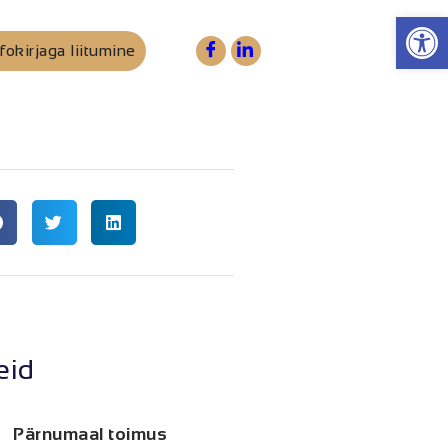
Op
fokirjaga liitumine
eid
Pärnumaal toimus