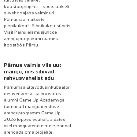
tutvustad värsket
koostööprojekti – spetsiaalselt
suvehooajaks valminud
Pärnumaa maitsete
piknikukotti! Piknikukott sündis
Visit Pärnu elamusjuhtide
arenguprogrammi raames
koostöös Pärnu
Pärnus valmis viis uut
mängu, mis sihivad
rahvusvahelist edu
Pärnumaa Ettevõtlusinkubaatori
eestvedamisel ja koostöös
alumni Game Up Academyga
toimunud mänguarenduse
arenguprogramm Game Up
2026 lõppes edukalt, aidates
viiel mänguarendusmeeskonnal
arendada oma projekte,