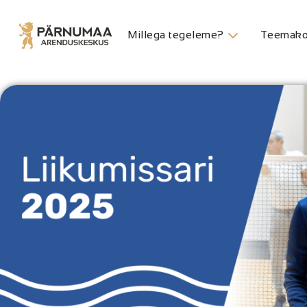
Millega tegeleme?
Teemako