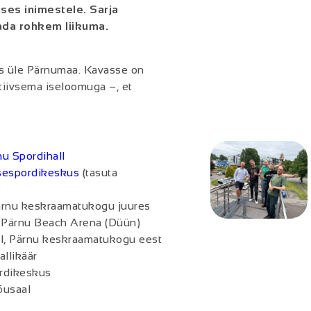
ses inimestele. Sarja
tada rohkem liikuma.
es üle Pärnumaa. Kavasse on
tiivsema iseloomuga –, et
nu Spordihall
isespordikeskus
(tasuta
Pärnu keskraamatukogu juures
g, Pärnu Beach Arena (Düün)
tel, Pärnu keskraamatukogu eest
llikäär
ordikeskus
õusaal