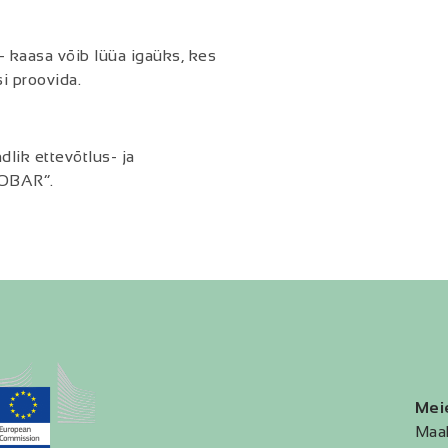
 kaasa võib lüüa igaüks, kes
i proovida.
lik ettevõtlus- ja
KOBAR”.
Mei
Maa