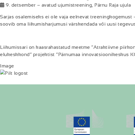
9. detsember – avatud ujumistreening, Pärnu Raja ujula
Sarjas osalemiseks ei ole vaja eelnevat treeningkogemust –
soovib oma liikumisharjumusi värskendada või uusi tegevus
Liikumissari on kaasrahastatud meetme “Atraktiivne piirkond
elukeskkond” projektist “Pärnumaa innovatsioonikeskus 
Image