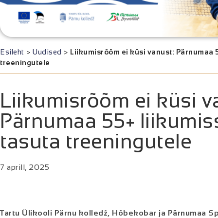
Esileht
>
Uudised
>
Liikumisrõõm ei küsi vanust: Pärnumaa 5
treeningutele
Liikumisrõõm ei küsi v
Pärnumaa 55+ liikumis
tasuta treeningutele
7 aprill, 2025
Tartu Ülikooli Pärnu kolledž, Hõbekobar ja Pärnumaa Sp