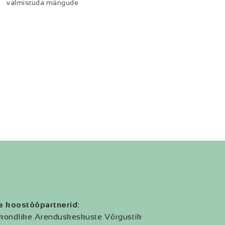
valmistuda mängude
e koostööpartnerid:
kondlike Arenduskeskuste Võrgustik