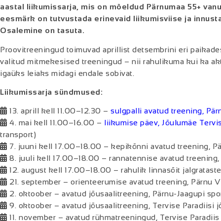
aastal liikumissarja, mis on mõeldud Pärnumaa 55+ vanu
eesmärk on tutvustada erinevaid liikumisviise ja innus
Osalemine on tasuta.
Proovitreeningud toimuvad aprillist detsembrini eri paikad
valitud mitmekesised treeningud – nii rahulikuma kui ka ak
igaüks leiaks midagi endale sobivat.
Liikumissarja sündmused:
13. aprill kell 11.00–12.30 –
sulgpalli avatud treening, Pär
4. mai kell 11.00–16.00 –
liikumise päev, Jõulumäe Terv
transport)
7. juuni kell 17.00–18.00 – kepikõnni avatud treening, 
8. juuli kell 17.00–18.00 – rannatennise avatud treenin
12. august kell 17.00–18.00 – rahulik linnasõit jalgratas
21. september – orienteerumise avatud treening, Pärnu Va
2. oktoober – avatud jõusaalitreening, Pärnu-Jaagupi sp
9. oktoober – avatud jõusaalitreening, Tervise Paradiisi j
11. november – avatud rühmatreeningud, Tervise Paradiis