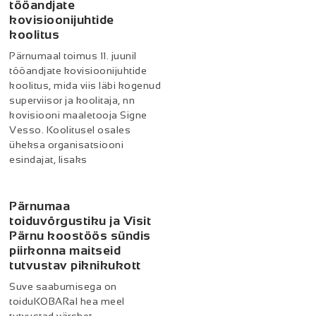
tööandjate
kovisioonijuhtide
koolitus
Pärnumaal toimus 11. juunil
tööandjate kovisioonijuhtide
koolitus, mida viis läbi kogenud
superviisor ja koolitaja, nn
kovisiooni maaletooja Signe
Vesso. Koolitusel osales
üheksa organisatsiooni
esindajat, lisaks
Pärnumaa
toiduvõrgustiku ja Visit
Pärnu koostöös sündis
piirkonna maitseid
tutvustav piknikukott
Suve saabumisega on
toiduKOBARal hea meel