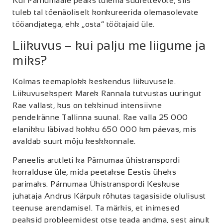
Kui Pärnumaale peaks tulema suurettevõte, siis
tuleb tal tõenäoliselt konkureerida olemasolevate
tööandjatega, ehk „osta“ töötajaid üle.
Liikuvus – kui palju me liigume ja
miks?
Kolmas teemaplokk keskendus liikuvusele.
Liikuvusekspert Marek Rannala tutvustas uuringut
Rae vallast, kus on tekkinud intensiivne
pendelränne Tallinna suunal. Rae valla 25 000
elanikku läbivad kokku 650 000 km päevas, mis
avaldab suurt mõju keskkonnale.
Paneelis arutleti ka Pärnumaa ühistranspordi
korralduse üle, mida peetakse Eestis üheks
parimaks. Pärnumaa Ühistranspordi Keskuse
juhataja Andrus Kärpuk rõhutas tagasiside olulisust
teenuse arendamisel. Ta märkis, et inimesed
peaksid probleemidest otse teada andma, sest ainult