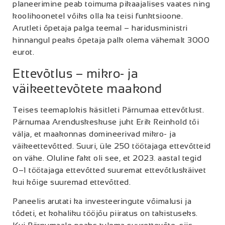
planeerimine peab toimuma pikaajalises vaates ning
koolihoonetel võiks olla ka teisi funktsioone.
Arutleti õpetaja palga teemal – haridusministri
hinnangul peaks õpetaja palk olema vähemalt 3000
eurot.
Ettevõtlus – mikro- ja
väikeettevõtete maakond
Teises teemaplokis käsitleti Pärnumaa ettevõtlust.
Pärnumaa Arenduskeskuse juht Erik Reinhold tõi
välja, et maakonnas domineerivad mikro- ja
väikeettevõtted. Suuri, üle 250 töötajaga ettevõtteid
on vähe. Oluline fakt oli see, et 2023. aastal tegid
0–1 töötajaga ettevõtted suuremat ettevõtluskäivet
kui kõige suuremad ettevõtted.
Paneelis arutati ka investeeringute võimalusi ja
tõdeti, et kohaliku tööjõu piiratus on takistuseks.