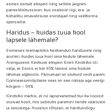
esines esmalt ekspert ning sellele järgnes
paneeldiskussioon, kus osalesid riigi, era- ja
kohaliku omavalitsuse esindajad ning valdkonna
spetsialist.
Haridus – kuidas tuua kool
lapsele lähemale?
Esimeses teemaplokis keskenduti haridusele ning
arutleti, kuidas tuua kool oma kodule lähemale.
Arenguseire Keskuse ekspert Eneli Kindsiko tõi
välja, et Eestis ei käi 45% lastest oma kodule
lähimas algkoolis. Pärnumaal on olukord veidi parem.
Gümnaasiumiõpilaste seas on see näitaja aga veelgi
kõrgem – 59%.
Kindsiko märkis, et nii lapsevanemad kui ka noored
otsivad kooli, mis sobituks paremini nende väärtuste
ja ootustega. Arutelus rõhutati, et haridusvõrgu