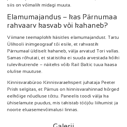
siis on võimalik midagi muuta.
Elamumajandus – kas Pärnumaa
rahvaarv kasvab või kahaneb?
Viimane teemaplokk käsitles elamumajandust. Tartu
Ülikooli inimgeograaf tõi esile, et rahvastik
Pärnumaal üldiselt kahaneb, välja arvatud Tori vallas.
Samas rõhutati, et statistika ei suuda arvestada kõiki
tulevikutrende – näiteks võib Rail Baltic tuua kaasa
olulise muutuse.
Kinnisvarabüroo Kinnisvaraekspert juhataja Peeter
Prisk selgitas, et Pärnus on kinnisvarahinnad kõrged
eelkõige nõudluse tõttu. Paneelis toodi välja ka
ühiselamute puudus, mis takistab tööjõu liikumist ja
noorte eluasemevõimalusi linnas.
Galerii