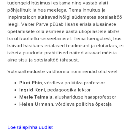
tudengeid küsimusi esitama ning vastab alati
põhjalikult ja hea meelega. Tema innukus ja
inspiratsioon sütitavad kõigi südametes sotsiaaltöö
leegi. Valter Parve püüab lisaks eriala alusainete
õpetamisele olla esimese aasta üliõpilastele abiks
ka ülikooliellu sisseelamisel. Tema loengutest, kus
käivad käsikäes erialased teadmised ja elutarkus, ei
taheta puududa: praktilised näited aitavad mõista
aine sisu ja sotsiaaltöö tähtsust.
Sotsiaalteaduste valdkonna nominendid olid veel
Piret Ehin
, võrdleva poliitika professor
Ingrid Koni
, pedagoogika lektor
Merle Taimalu
, alushariduse kaasprofessor
Helen Urmann
, võrdleva poliitika õpetaja
Loe täispikka uudist