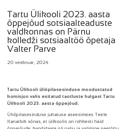
Tartu Ülikooli 2023. aasta
õppejõud sotsiaalteaduste
valdkonnas on Pärnu
kolledži sotsiaaltöö õpetaja
Valter Parve
20 veebruar, 2024
Tartu Ülikooli üliõpilasesinduse moodustatud
komisjon valis esitatud taotluste hulgast Tartu
Ülikooli 2023. aasta õppejõud.
Üliõpilasesinduse juhatuse aseesimees Teele
Kanarbik sõnas, et ülikoolis on rohkesti häid
õppejõude, kandidaate oli palju ja valimine seetõttu