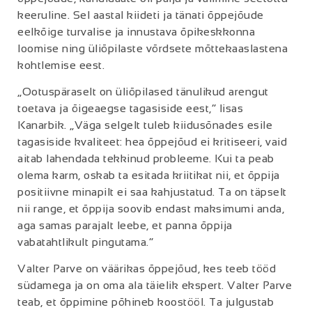
keeruline. Sel aastal kiideti ja tänati õppejõude
eelkõige turvalise ja innustava õpikeskkonna
loomise ning üliõpilaste võrdsete mõttekaaslastena
kohtlemise eest.
„Ootuspäraselt on üliõpilased tänulikud arengut
toetava ja õigeaegse tagasiside eest,“ lisas
Kanarbik. „Väga selgelt tuleb kiidusõnades esile
tagasiside kvaliteet: hea õppejõud ei kritiseeri, vaid
aitab lahendada tekkinud probleeme. Kui ta peab
olema karm, oskab ta esitada kriitikat nii, et õppija
positiivne minapilt ei saa kahjustatud. Ta on täpselt
nii range, et õppija soovib endast maksimumi anda,
aga samas parajalt leebe, et panna õppija
vabatahtlikult pingutama.“
Valter Parve on väärikas õppejõud, kes teeb tööd
südamega ja on oma ala täielik ekspert. Valter Parve
teab, et õppimine põhineb koostööl. Ta julgustab