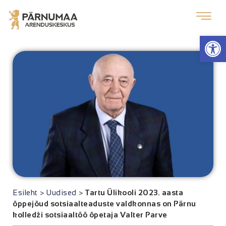
Op
Esileht
>
Uudised
>
Tartu Ülikooli 2023. aasta
õppejõud sotsiaalteaduste valdkonnas on Pärnu
kolledži sotsiaaltöö õpetaja Valter Parve