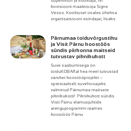
superviisor ja koolitaja, nn
kovisiooni maaletooja Signe
Vesso. Koolitusel osales üheksa
organisatsiooni esindajat, lisaks
Pärnumaa toiduvõrgustiku
ja Visit Pärnu koostöös
sündis piirkonna maitseid
tutvustav piknikukott
Suve saabumisega on
toiduKOBARal hea meel tutvustad
värsket koostööprojekti –
spetsiaalselt suvehooajaks
valminud Pärnumaa maitsete
piknikukotti! Piknikukott sündis
Visit Pärnu elamusjuhtide
arenguprogrammi raames
koostöös Pärnu