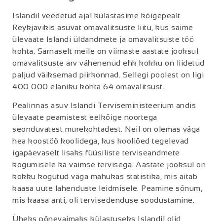
Islandil veedetud ajal külastasime kõigepealt
Reykjavikis asuvat omavalitsuste liitu, kus saime
ülevaate Islandi üldandmete ja omavalitsuste töö
kohta. Sarnaselt meile on viimaste aastate jooksul
omavalitsuste arv vähenenud ehk kokku on liidetud
paljud väiksemad piirkonnad. Sellegi poolest on ligi
400 000 elaniku kohta 64 omavalitsust.
Pealinnas asuv Islandi Terviseministeerium andis
ülevaate peamistest eelkõige noortega
seonduvatest murekohtadest. Neil on olemas väga
hea koostöö koolidega, kus kooliõed tegelevad
igapäevaselt lisaks füüsiliste terviseandmete
kogumisele ka vaimse tervisega. Aastate jooksul on
kokku kogutud väga mahukas statistika, mis aitab
kaasa uute lahenduste leidmisele. Peamine sõnum,
mis kaasa anti, oli tervisedenduse soodustamine.
Üheks põnevaimaks külastuseks Islandil olid