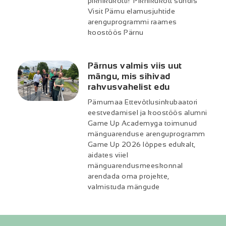
piknikukotti! Piknikukott sündis
Visit Pärnu elamusjuhtide
arenguprogrammi raames
koostöös Pärnu
Pärnus valmis viis uut
mängu, mis sihivad
rahvusvahelist edu
Pärnumaa Ettevõtlusinkubaatori
eestvedamisel ja koostöös alumni
Game Up Academyga toimunud
mänguarenduse arenguprogramm
Game Up 2026 lõppes edukalt,
aidates viiel
mänguarendusmeeskonnal
arendada oma projekte,
valmistuda mängude