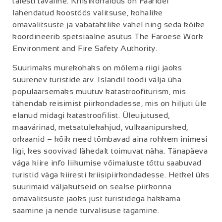
täiesti tavaline. Kriisikorraldus on Fääridel
lahendatud koostöös valitsuse, kohalike
omavalitsuste ja vabatahtlike vahel ning seda kõike
koordineerib spetsiaalne asutus The Faroese Work
Environment and Fire Safety Authority.
Suurimaks murekohaks on mõlema riigi jaoks
suurenev turistide arv. Islandil toodi välja üha
populaarsemaks muutuv katastroofiturism, mis
tähendab reisimist piirkondadesse, mis on hiljuti üle
elanud midagi katastroofilist. Üleujutused,
maavärinad, metsatulekahjud, vulkaanipursked,
orkaanid – kõik need tõmbavad aina rohkem inimesi
ligi, kes soovivad lähedalt toimuvat näha. Tänapäeva
väga kiire info liikumise võimaluste tõttu saabuvad
turistid väga kiiresti kriisipiirkondadesse. Hetkel üks
suurimaid väljakutseid on sealse piirkonna
omavalitsuste jaoks just turistidega hakkama
saamine ja nende turvalisuse tagamine.