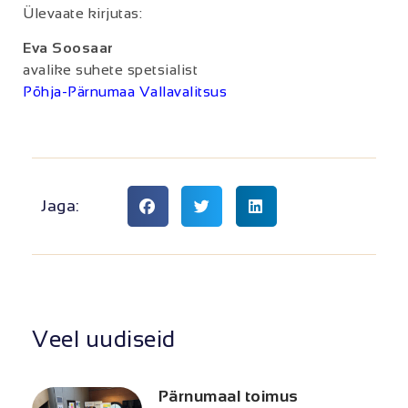
Ülevaate kirjutas:
Eva Soosaar
avalike suhete spetsialist
Põhja-Pärnumaa Vallavalitsus
Jaga:
Veel uudiseid
Pärnumaal toimus