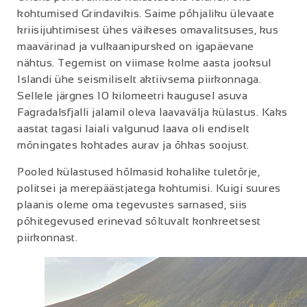
kohtumised Grindavikis. Saime põhjaliku ülevaate
kriisijuhtimisest ühes väikeses omavalitsuses, kus
maavärinad ja vulkaanipursked on igapäevane
nähtus. Tegemist on viimase kolme aasta jooksul
Islandi ühe seismiliselt aktiivsema piirkonnaga.
Sellele järgnes 10 kilomeetri kaugusel asuva
Fagradalsfjalli jalamil oleva laavavälja külastus. Kaks
aastat tagasi laiali valgunud laava oli endiselt
mõningates kohtades aurav ja õhkas soojust.
Pooled külastused hõlmasid kohalike tuletõrje,
politsei ja merepäästjatega kohtumisi. Kuigi suures
plaanis oleme oma tegevustes sarnased, siis
põhitegevused erinevad sõltuvalt konkreetsest
piirkonnast.