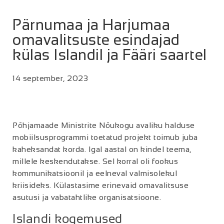
Pärnumaa ja Harjumaa
omavalitsuste esindajad
külas Islandil ja Fääri saartel
14 september, 2023
Põhjamaade Ministrite Nõukogu avaliku halduse
mobiilsusprogrammi toetatud projekt toimub juba
kaheksandat korda. Igal aastal on kindel teema,
millele keskendutakse. Sel korral oli fookus
kommunikatsioonil ja eelneval valmisolekul
kriisideks. Külastasime erinevaid omavalitsuse
asutusi ja vabatahtlike organisatsioone.
Islandi kogemused