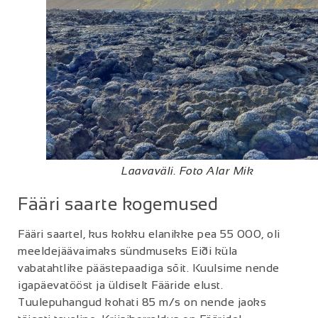
Laavaväli. Foto Alar Mik
Fääri saarte kogemused
Fääri saartel, kus kokku elanikke pea 55 000, oli
meeldejäävaimaks sündmuseks Eiði küla
vabatahtlike päästepaadiga sõit. Kuulsime nende
igapäevatööst ja üldiselt Fääride elust.
Tuulepuhangud kohati 85 m/s on nende jaoks