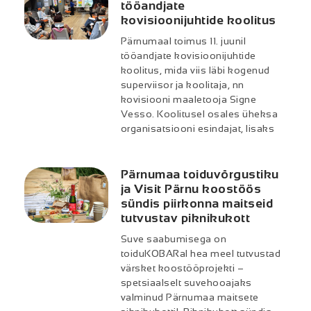
tööandjate
kovisioonijuhtide koolitus
Pärnumaal toimus 11. juunil
tööandjate kovisioonijuhtide
koolitus, mida viis läbi kogenud
superviisor ja koolitaja, nn
kovisiooni maaletooja Signe
Vesso. Koolitusel osales üheksa
organisatsiooni esindajat, lisaks
Pärnumaa toiduvõrgustiku
ja Visit Pärnu koostöös
sündis piirkonna maitseid
tutvustav piknikukott
Suve saabumisega on
toiduKOBARal hea meel tutvustad
värsket koostööprojekti –
spetsiaalselt suvehooajaks
valminud Pärnumaa maitsete