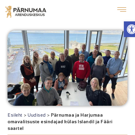
O
Esileht
>
Uudised
>
Pärnumaa ja Harjumaa
omavalitsuste esindajad külas Islandil ja Fääri
saartel