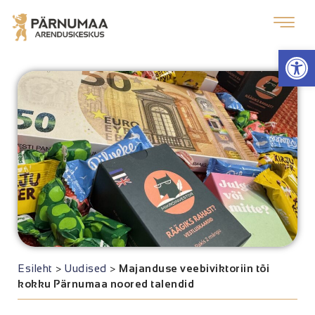
Op
Esileht
>
Uudised
>
Majanduse veebiviktoriin tõi
kokku Pärnumaa noored talendid