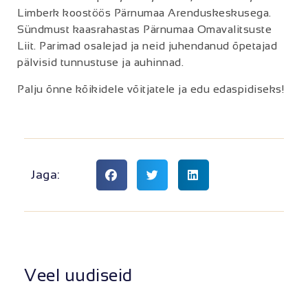
Limberk koostöös Pärnumaa Arenduskeskusega.
Sündmust kaasrahastas Pärnumaa Omavalitsuste
Liit. Parimad osalejad ja neid juhendanud õpetajad
pälvisid tunnustuse ja auhinnad.
Palju õnne kõikidele võitjatele ja edu edaspidiseks!
Jaga:
Veel uudiseid