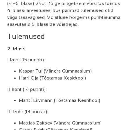
(4.–6. klass) 240. Kõige pingelisem võistlus toimus
4. klassi arvestuses, kus parimad tulemused olid
väga tasavägised. Võistluse kõrgeima punktisumma
saavutasid 5. klasside võistlejad.
Tulemused
2. klass
I koht (15 punkti):
Kaspar Tui (Vändra Gümnaasium)
Harri Oja (Tõstamaa Keskkool)
II koht (14 punkti):
Martti Liivmann (Tõstamaa Keskkool)
III koht (13 punkti):
Mattias Zaitsev (Vändra Gümnaasium)
Garret Pukk (Tõstamaa Keskkool)