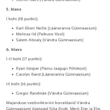
5. klass
I koht (18 punkti):
Karl-Ekert Nellis (Lääneranna Gümnaasium)
Melissa Ild (Paikuse Kool)
Salem Aboaly (Vändra Gümnaasium)
6. klass
I-II koht (17 punkti):
Ryan Käsper (Pärnu-Jaagupi Põhikool)
Carolyn Rand (Lääneranna Gümnaasium)
III koht (16 punkti):
Gregor Randmäe (Vändra Gümnaasium)
Majanduse veebiviktoriini korraldasid Vändra
Gümnaasiumi õpetajad Silja Enok, Merit Eier ja Elis