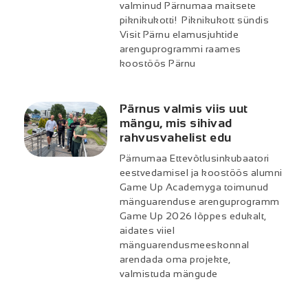
valminud Pärnumaa maitsete
piknikukotti! Piknikukott sündis
Visit Pärnu elamusjuhtide
arenguprogrammi raames
koostöös Pärnu
Pärnus valmis viis uut
mängu, mis sihivad
rahvusvahelist edu
Pärnumaa Ettevõtlusinkubaatori
eestvedamisel ja koostöös alumni
Game Up Academyga toimunud
mänguarenduse arenguprogramm
Game Up 2026 lõppes edukalt,
aidates viiel
mänguarendusmeeskonnal
arendada oma projekte,
valmistuda mängude