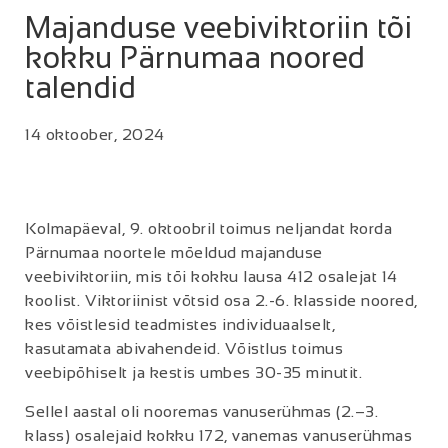
Majanduse veebiviktoriin tõi
kokku Pärnumaa noored
talendid
14 oktoober, 2024
Kolmapäeval, 9. oktoobril toimus neljandat korda
Pärnumaa noortele mõeldud majanduse
veebiviktoriin, mis tõi kokku lausa 412 osalejat 14
koolist. Viktoriinist võtsid osa 2.-6. klasside noored,
kes võistlesid teadmistes individuaalselt,
kasutamata abivahendeid. Võistlus toimus
veebipõhiselt ja kestis umbes 30-35 minutit.
Sellel aastal oli nooremas vanuserühmas (2.–3.
klass) osalejaid kokku 172, vanemas vanuserühmas