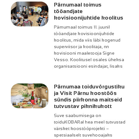
Pärnumaal toimus
tööandjate
kovisioonijuhtide koolitus
Pärnumaal toimus 11. juunil
tööandjate kovisioonijuhtide
koolitus, mida viis läbi kogenud
superviisor ja koolitaja, nn
kovisiooni maaletooja Signe
Vesso. Koolitusel osales üheksa
organisatsiooni esindajat, lisaks
Pärnumaa toiduvõrgustiku
ja Visit Pärnu koostöös
sündis piirkonna maitseid
tutvustav piknikukott
Suve saabumisega on
toiduKOBARal hea meel tutvustad
värsket koostööprojekti –
spetsiaalselt suvehooajaks