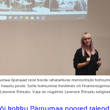
umaa õpetajad teist korda rahatarkuse mentorklubi kohtumise
 heaolu poole. Selle kohtumise keskmes oli finantsnügimis
 Leonore Riitsalu. Vaja on nügimist Leonore Riitsalu selgit
tõi kokku Pärnumaa noored talend