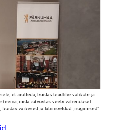
le, et arutleda, kuidas teadlike valikute ja
e teema, mida tutvustas veebi vahendusel
as, kuidas väikesed ja läbimõeldud „nügimised”
id