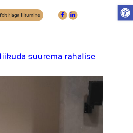
Op
fokirjaga liitumine
liikuda suurema rahalise