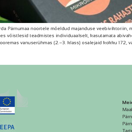
rda Pärnumaa noortele mõeldud majanduse veebiviktoriin, mis
 kes võistlesid teadmistes individuaalselt, kasutamata abiva
i nooremas vanuserühmas (2.–3. klass) osalejaid kokku 172,
Mei
Maa
Pärn
Pärn
Tart