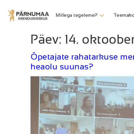
Millega tegeleme?
Teemako
Päev:
14. oktoobe
Õpetajate rahatarkuse men
heaolu suunas?