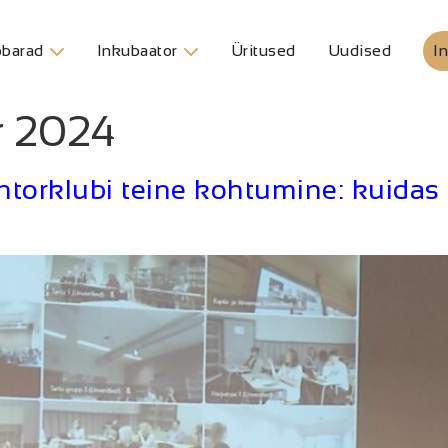
barad
Inkubaator
Üritused
Uudised
In
r 2024
torklubi teine kohtumine: kuidas 