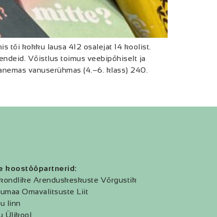
 tõi kokku lausa 412 osalejat 14 koolist.
hendeid. Võistlus toimus veebipõhiselt ja
 vanemas vanuserühmas (4.–6. klass) 240.
e koostööpartnerid:
kondlike Arenduskeskuste Võrgustik
umaa Omavalitsuste Liit
u linn
u Ülikool