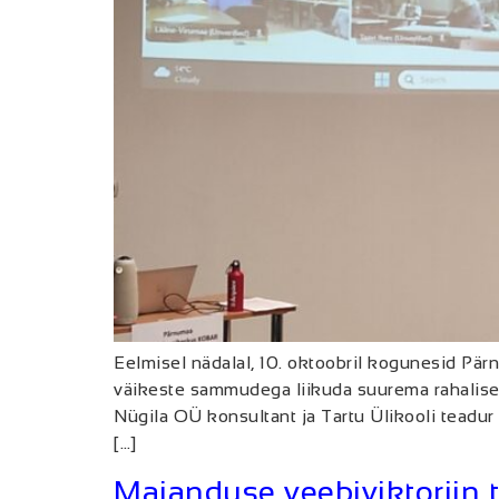
Eelmisel nädalal, 10. oktoobril kogunesid Pärn
väikeste sammudega liikuda suurema rahalise
Nügila OÜ konsultant ja Tartu Ülikooli teadur
[…]
Majanduse veebiviktoriin 