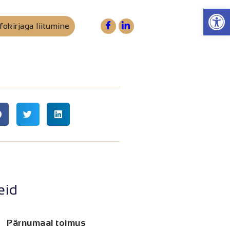
Op
fokirjaga liitumine
eid
Pärnumaal toimus