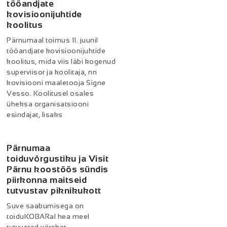
tööandjate
kovisioonijuhtide
koolitus
Pärnumaal toimus 11. juunil
tööandjate kovisioonijuhtide
koolitus, mida viis läbi kogenud
superviisor ja koolitaja, nn
kovisiooni maaletooja Signe
Vesso. Koolitusel osales
üheksa organisatsiooni
esindajat, lisaks
Pärnumaa
toiduvõrgustiku ja Visit
Pärnu koostöös sündis
piirkonna maitseid
tutvustav piknikukott
Suve saabumisega on
toiduKOBARal hea meel