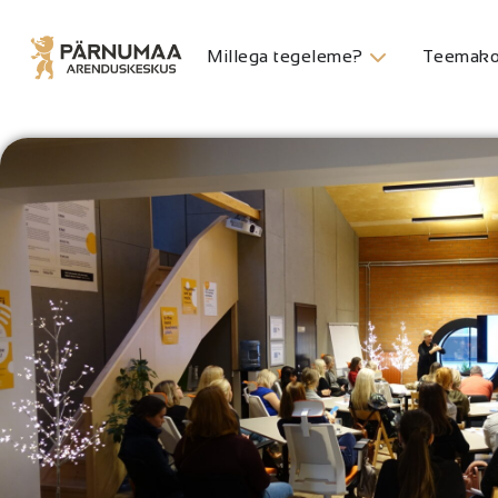
Millega tegeleme?
Teemako