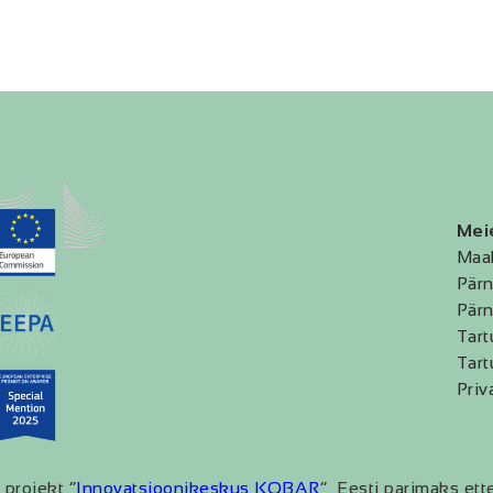
Mei
Maa
Pärn
Pärn
Tart
Tart
Priv
 projekt “
Innovatsioonikeskus KOBAR
” Eesti parimaks ett