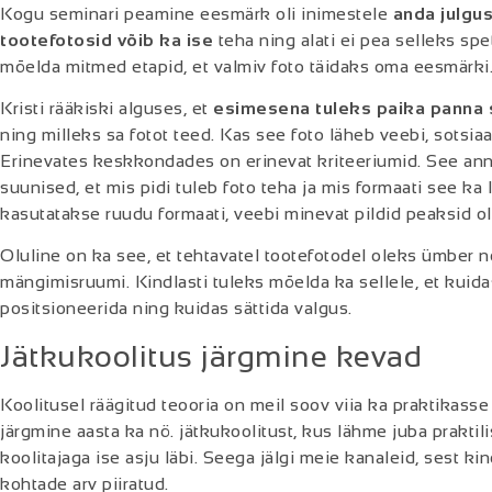
Kogu seminari peamine eesmärk oli inimestele
anda julgus
tootefotosid võib ka ise
teha ning alati ei pea selleks spet
mõelda mitmed etapid, et valmiv foto täidaks oma eesmärki
Kristi rääkiski alguses, et
esimesena tuleks paika panna
ning milleks sa fotot teed. Kas see foto läheb veebi, sotsi
Erinevates keskkondades on erinevat kriteeriumid. See anna
suunised, et mis pidi tuleb foto teha ja mis formaati see ka 
kasutatakse ruudu formaati, veebi minevat pildid peaksid ole
Oluline on ka see, et tehtavatel tootefotodel oleks ümber n
mängimisruumi. Kindlasti tuleks mõelda ka sellele, et kuid
positsioneerida ning kuidas sättida valgus.
Jätkukoolitus järgmine kevad
Koolitusel räägitud teooria on meil soov viia ka praktikass
järgmine aasta ka nö. jätkukoolitust, kus lähme juba prakti
koolitajaga ise asju läbi. Seega jälgi meie kanaleid, sest kin
kohtade arv piiratud.