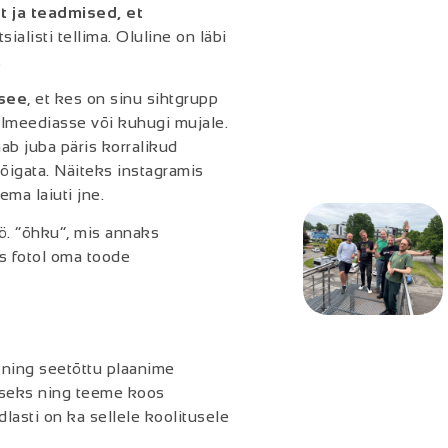
t ja teadmised, et
sialisti tellima. Oluline on läbi
.
 see
, et kes on sinu sihtgrupp
aalmeediasse või kuhugi mujale.
b juba päris korralikud
lõigata. Näiteks instagramis
ma laiuti jne.
ö. “õhku”, mis annaks
as fotol oma toode
e ning seetõttu plaanime
liseks ning teeme koos
dlasti on ka sellele koolitusele