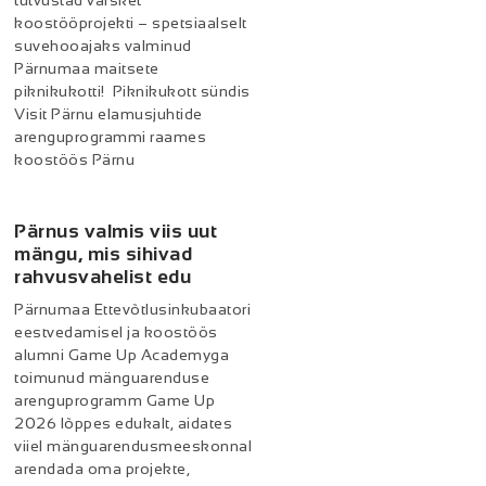
tutvustad värsket
koostööprojekti – spetsiaalselt
suvehooajaks valminud
Pärnumaa maitsete
piknikukotti! Piknikukott sündis
Visit Pärnu elamusjuhtide
arenguprogrammi raames
koostöös Pärnu
Pärnus valmis viis uut
mängu, mis sihivad
rahvusvahelist edu
Pärnumaa Ettevõtlusinkubaatori
eestvedamisel ja koostöös
alumni Game Up Academyga
toimunud mänguarenduse
arenguprogramm Game Up
2026 lõppes edukalt, aidates
viiel mänguarendusmeeskonnal
arendada oma projekte,