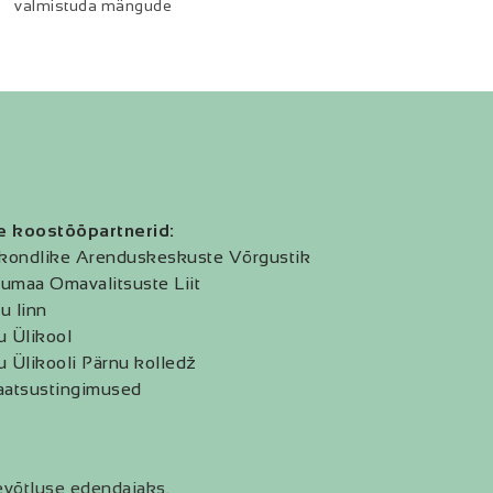
valmistuda mängude
e koostööpartnerid:
kondlike Arenduskeskuste Võrgustik
umaa Omavalitsuste Liit
u linn
u Ülikool
u Ülikooli Pärnu kolledž
aatsustingimused
evõtluse edendajaks.