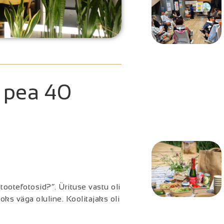
u pea 40
tootefotosid?”. Ürituse vastu oli
oks väga oluline. Koolitajaks oli