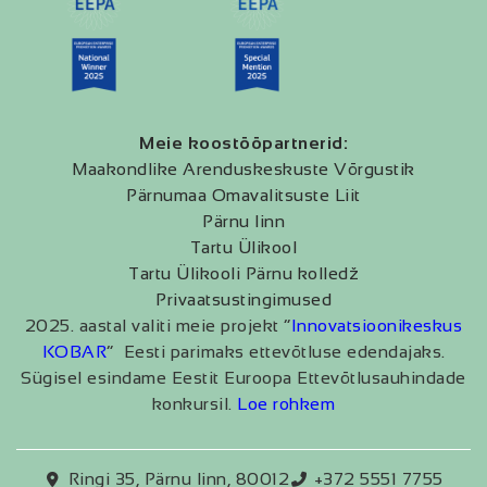
Meie koostööpartnerid:
Maakondlike Arenduskeskuste Võrgustik
Pärnumaa Omavalitsuste Liit
Pärnu linn
Tartu Ülikool
Tartu Ülikooli Pärnu kolledž
Privaatsustingimused
2025. aastal valiti meie projekt “
Innovatsioonikeskus
KOBAR
” Eesti parimaks ettevõtluse edendajaks.
Sügisel esindame Eestit Euroopa Ettevõtlusauhindade
konkursil.
Loe rohkem
Ringi 35, Pärnu linn, 80012
+372 5551 7755