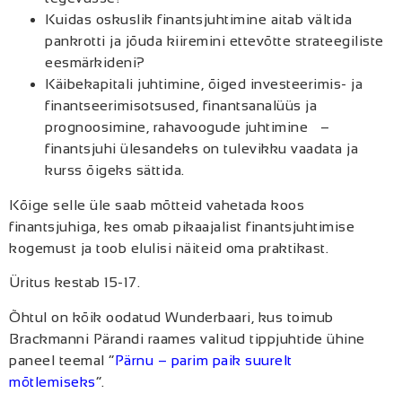
Kuidas oskuslik finantsjuhtimine aitab vältida
pankrotti ja jõuda kiiremini ettevõtte strateegiliste
eesmärkideni?
Käibekapitali juhtimine, õiged investeerimis- ja
finantseerimisotsused, finantsanalüüs ja
prognoosimine, rahavoogude juhtimine –
finantsjuhi ülesandeks on tulevikku vaadata ja
kurss õigeks sättida.
Kõige selle üle saab mõtteid vahetada koos
finantsjuhiga, kes omab pikaajalist finantsjuhtimise
kogemust ja toob elulisi näiteid oma praktikast.
Üritus kestab 15-17.
Õhtul on kõik oodatud Wunderbaari, kus toimub
Brackmanni Pärandi raames valitud tippjuhtide ühine
paneel teemal “
Pärnu – parim paik suurelt
mõtlemiseks
”.