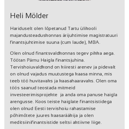
Heli Mölder
Hariduselt olen lõpetanud Tartu ülikooli
majandusteaduskonnas ärijuhtimise magistratuuri
finantsjuhtimise suuna (cum laude), MBA.
Olen olnud finantsvaldkonnas tegev pikka aega.
Töötan Pärnu Haigla finantsjuhina.
Tervishoiuvaldkond on kiiresti arenev ja pidevalt
on olnud vajadus muutustega kaasa minna, mis
teeb töö huvitavaks ja kaasahaaravaks. Olen oma
töös saanud teostada mitmeid
investeerimisprojekte ja anda oma panuse haigla
arengusse. Koos teiste haiglate finantsistidega
olen olnud Eesti tervishoiu rahastamise
põhimõtete juures kaasarääkija ja olen
meditsiinifinantsistide seltsi aktiivne liige.