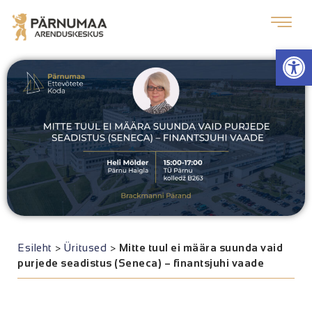
Op
Esileht
>
Üritused
>
Mitte tuul ei määra suunda vaid
purjede seadistus (Seneca) – finantsjuhi vaade