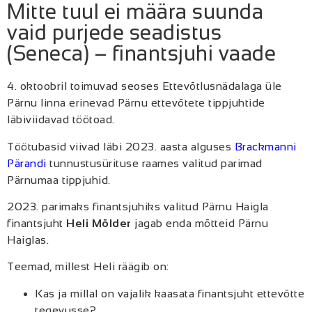
Mitte tuul ei määra suunda
vaid purjede seadistus
(Seneca) – finantsjuhi vaade
4. oktoobril toimuvad seoses Ettevõtlusnädalaga üle
Pärnu linna erinevad Pärnu ettevõtete tippjuhtide
läbiviidavad töötoad.
Töötubasid viivad läbi 2023. aasta alguses
Brackmanni
Pärandi
tunnustusürituse raames valitud parimad
Pärnumaa tippjuhid.
2023. parimaks finantsjuhiks valitud Pärnu Haigla
finantsjuht
Heli Mölder
jagab enda mõtteid Pärnu
Haiglas.
Teemad, millest Heli räägib on:
Kas ja millal on vajalik kaasata finantsjuht ettevõtte
tegevusse?