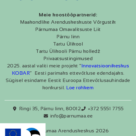
Meie koostööpartnerid:
Maakondlike Arenduskeskuste Võrgustik
Pärnumaa Omavalitsuste Liit
Pärnu linn
Tartu Ülikool
Tartu Ülikooli Pärnu kolledž
Privaatsustingimused
2025. aastal valiti meie projekt “
Innovatsioonikeskus
KOBAR
” Eesti parimaks ettevõtluse edendajaks.
Sügisel esindame Eestit Euroopa Ettevõtlusauhindade
konkursil.
Loe rohkem
Ringi 35, Pärnu linn, 80012
+372 5551 7755
info@parnumaa.ee
Pärnumaa Arenduskeskus 2026