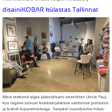
disainiKOBAR külastas Tallinnat
Meie teekond algas jalatsidisaini ettevõttes Uncle Paul,
kus tegime tutvust kvaliteetjalatsite valmimise protsessi
ja brändi kujunemislooga. Seejärel suundusime hiljuti