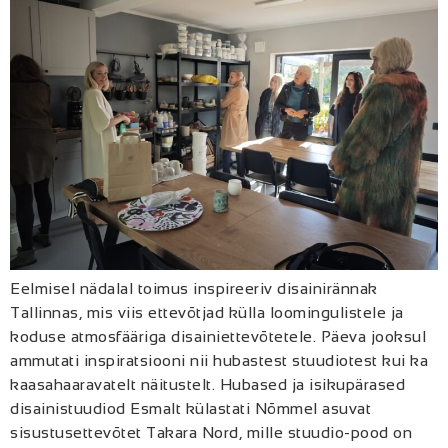
Eelmisel nädalal toimus inspireeriv disainirännak
Tallinnas, mis viis ettevõtjad külla loomingulistele ja
koduse atmosfääriga disainiettevõtetele. Päeva jooksul
ammutati inspiratsiooni nii hubastest stuudiotest kui ka
kaasahaaravatelt näitustelt. Hubased ja isikupärased
disainistuudiod Esmalt külastati Nõmmel asuvat
sisustusettevõtet Takara Nord, mille stuudio-pood on