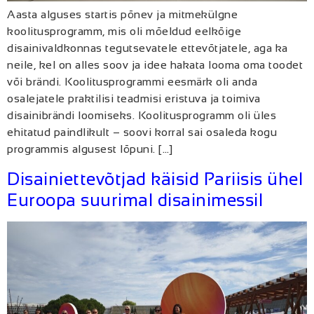
Aasta alguses startis põnev ja mitmekülgne
koolitusprogramm, mis oli mõeldud eelkõige
disainivaldkonnas tegutsevatele ettevõtjatele, aga ka
neile, kel on alles soov ja idee hakata looma oma toodet
või brändi. Koolitusprogrammi eesmärk oli anda
osalejatele praktilisi teadmisi eristuva ja toimiva
disainibrändi loomiseks. Koolitusprogramm oli üles
ehitatud paindlikult – soovi korral sai osaleda kogu
programmis algusest lõpuni. […]
Disainiettevõtjad käisid Pariisis ühel
Euroopa suurimal disainimessil