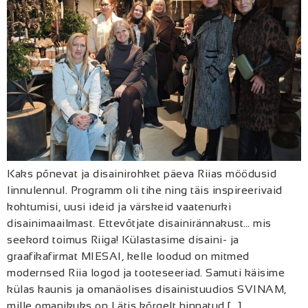
Kaks põnevat ja disainirohket päeva Riias möödusid
linnulennul. Programm oli tihe ning täis inspireerivaid
kohtumisi, uusi ideid ja värskeid vaatenurki
disainimaailmast. Ettevõtjate disainirännakust… mis
seekord toimus Riiga! Külastasime disaini- ja
graafikafirmat MIESAI, kelle loodud on mitmed
modernsed Riia logod ja tooteseeriad. Samuti käisime
külas kaunis ja omanäolises disainistuudios SVINAM,
mille omanikuks on Lätis kõrgelt hinnatud […]