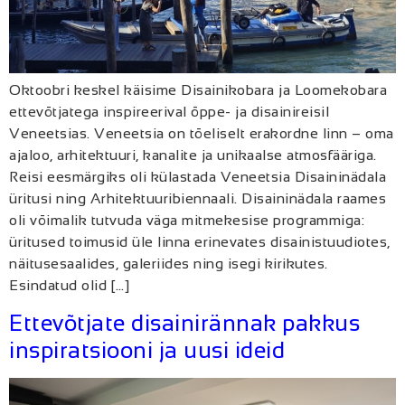
Oktoobri keskel käisime Disainikobara ja Loomekobara
ettevõtjatega inspireerival õppe- ja disainireisil
Veneetsias. Veneetsia on tõeliselt erakordne linn – oma
ajaloo, arhitektuuri, kanalite ja unikaalse atmosfääriga.
Reisi eesmärgiks oli külastada Veneetsia Disaininädala
üritusi ning Arhitektuuribiennaali. Disaininädala raames
oli võimalik tutvuda väga mitmekesise programmiga:
üritused toimusid üle linna erinevates disainistuudiotes,
näitusesaalides, galeriides ning isegi kirikutes.
Esindatud olid […]
Ettevõtjate disainirännak pakkus
inspiratsiooni ja uusi ideid