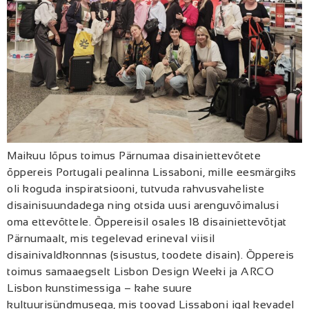
Maikuu lõpus toimus Pärnumaa disainiettevõtete
õppereis Portugali pealinna Lissaboni, mille eesmärgiks
oli koguda inspiratsiooni, tutvuda rahvusvaheliste
disainisuundadega ning otsida uusi arenguvõimalusi
oma ettevõttele. Õppereisil osales 18 disainiettevõtjat
Pärnumaalt, mis tegelevad erineval viisil
disainivaldkonnnas (sisustus, toodete disain). Õppereis
toimus samaaegselt Lisbon Design Weeki ja ARCO
Lisbon kunstimessiga – kahe suure
kultuurisündmusega, mis toovad Lissaboni igal kevadel