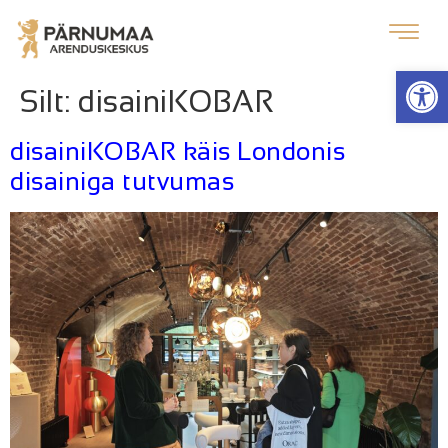
Op
Silt:
disainiKOBAR
disainiKOBAR käis Londonis
disainiga tutvumas