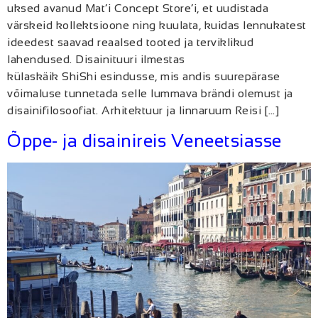
uksed avanud Mat’i Concept Store’i, et uudistada
värskeid kollektsioone ning kuulata, kuidas lennukatest
ideedest saavad reaalsed tooted ja terviklikud
lahendused. Disainituuri ilmestas
külaskäik ShiShi esindusse, mis andis suurepärase
võimaluse tunnetada selle lummava brändi olemust ja
disainifilosoofiat. Arhitektuur ja linnaruum Reisi […]
Õppe- ja disainireis Veneetsiasse