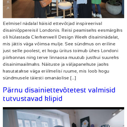
Eelmisel nädalal käisid ettevõtjad inspireerival
disainiõppereisil Londonis. Reisi peamiseks eesmärgiks
oli külastada Clerkenwell Design Week disaininädalat,
mis jättis väga võimsa mulje. See sündmus on eriline
just selle poolest, et kogu üritus toimub ühes Londoni
piirkonnas ning terve linnaosa muutub justkui suureks
disainimaailmaks. Näituste ja väljapanekute jaoks
kasutatakse väga eriilmelisi ruume, mis loob kogu
sündmusele täiesti omanäolise […]
Pärnu disainiettevõtetest valmisid
tutvustavad klipid