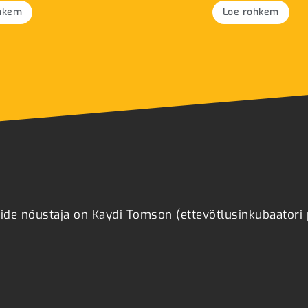
hkem
Loe rohkem
tide nõustaja on Kaydi Tomson (ettevõtlusinkubaatori p