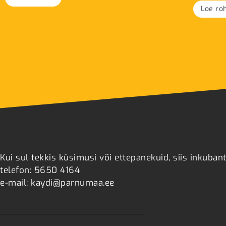
Loe ro
Kui sul tekkis küsimusi või ettepanekuid, siis inkuban
telefon: 5650 4164
e-mail: kaydi@parnumaa.ee