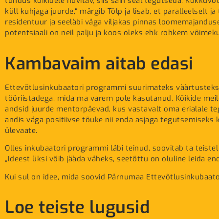
tundus kõikidele huvitav, siis sain seal tegutseda. Kokkuvõt
küll kuhjaga juurde,“ märgib Tölp ja lisab, et paralleelselt
residentuur ja seeläbi väga viljakas pinnas loomemajanduse
potentsiaali on neil palju ja koos oleks ehk rohkem võimeku
Kambavaim aitab edasi
Ettevõtlusinkubaatori programmi suurimateks väärtusteks 
tööriistadega, mida ma varem pole kasutanud. Kõikide meile
andsid juurde mentorpäevad, kus vastavalt oma erialale te
andis väga positiivse tõuke nii enda asjaga tegutsemiseks k
ülevaate.
Olles inkubaatori programmi läbi teinud, soovitab ta teis
„Ideest üksi võib jääda väheks, seetõttu on oluline leida 
Kui sul on idee, mida soovid Pärnumaa Ettevõtlusinkubaato
Loe teiste lugusid