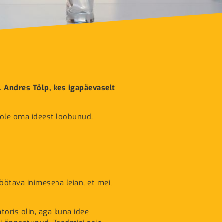
 Andres Tölp, kes igapäevaselt
i ole oma ideest loobunud.
öötava inimesena leian, et meil
oris olin, aga kuna idee