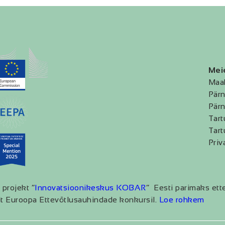
Mei
Maa
Pärn
Pärn
Tart
Tart
Priv
 projekt “
Innovatsioonikeskus KOBAR
” Eesti parimaks ett
t Euroopa Ettevõtlusauhindade konkursil.
Loe rohkem