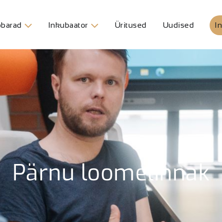
barad
Inkubaator
Üritused
Uudised
In
Pärnu loomelinnak