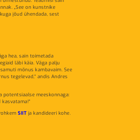
 ei õnnestunud. Teadmisi sain
linnak. „See on kunstnike
nakuga jõud ühendada, sest
äga hea, sain toimetada
iaid läbi käia. Väga palju
kis samuti mõnus kambavaim. See
ärnus tegelevad,“ andis Andres
oma potentsiaalse meeskonnaga:
d kasvatama!“
t rohkem
SIIT
ja kandideeri kohe.