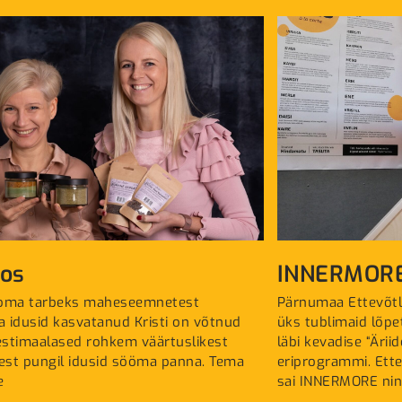
tos
INNERMOR
 oma tarbeks maheseemnetest
Pärnumaa Ettevõtl
ja idusid kasvatanud Kristi on võtnud
üks tublimaid lõpe
stimaalased rohkem väärtuslikest
läbi kevadise “Ärii
test pungil idusid sööma panna. Tema
eriprogrammi. Ett
e
sai INNERMORE ning