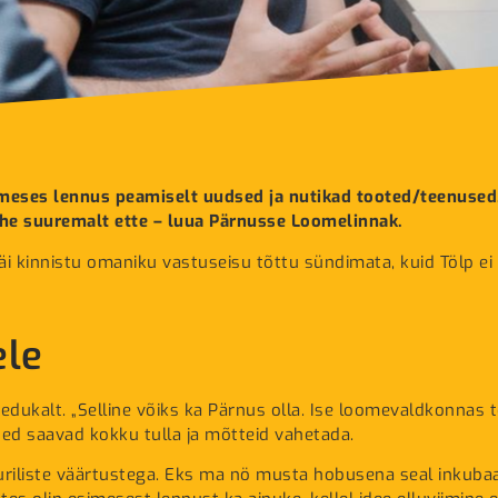
eses lennus peamiselt uudsed ja nutikad tooted/teenused.
ohe suuremalt ette – luua Pärnusse Loomelinnak.
jäi kinnistu omaniku vastuseisu tõttu sündimata, kuid Tölp e
ele
edukalt. „Selline võiks ka Pärnus olla. Ise loomevaldkonnas t
sed saavad kokku tulla ja mõtteid vahetada.
uriliste väärtustega. Eks ma nö musta hobusena seal inkubaat