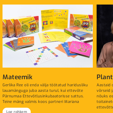
Mateemik
Plan
Gerlika Ree oli enda välja töötatud haridusliku
Aastaid
lauamänguga juba aasta turul, kui ettevõte
võrseid 
Pärnumaa Ettevõtlusinkubaatorisse sattus.
nõuks ee
Teine mäng valmis koos partneri Mariana
toitaine
ettevõtt
Loe rohkem