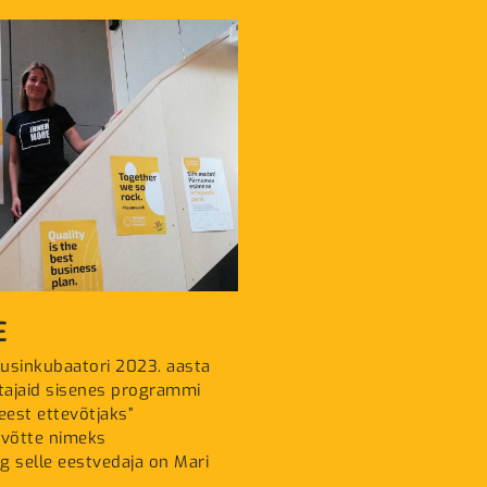
E
usinkubaatori 2023. aasta
tajaid sisenes programmi
deest ettevõtjaks”
evõtte nimeks
 selle eestvedaja on Mari