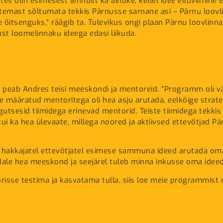
tes olin esimesest lennust ka ainuke, kellel idee elluviimine
 ja temast sõltumata tekkis Pärnusse sarnane asi – Pärnu loov
 õitsenguks,“ räägib ta. Tulevikus ongi plaan Pärnu loovlin
st loomelinnaku ideega edasi liikuda.
peab Andres teisi meeskondi ja mentoreid. “Programm oli v
 määratud mentoritega oli hea asju arutada, eelkõige strateeg
gutsesid tiimidega erinevad mentorid. Teiste tiimidega tek
ui ka hea ülevaate, millega noored ja aktiivsed ettevõtjad P
tel hakkajatel ettevõtjatel esimese sammuna ideed arutada 
endale hea meeskond ja seejärel tuleb minna inkusse oma idee
risse testima ja kasvatama tulla, siis loe meie programmis