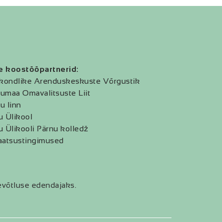
e koostööpartnerid:
kondlike Arenduskeskuste Võrgustik
umaa Omavalitsuste Liit
u linn
u Ülikool
u Ülikooli Pärnu kolledž
aatsustingimused
evõtluse edendajaks.