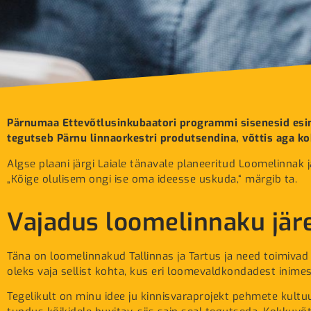
Pärnumaa Ettevõtlusinkubaatori programmi sisenesid esim
tegutseb Pärnu linnaorkestri produtsendina, võttis aga k
Algse plaani järgi Laiale tänavale planeeritud Loomelinnak 
„Kõige olulisem ongi ise oma ideesse uskuda,“ märgib ta.
Vajadus loomelinnaku jär
Täna on loomelinnakud Tallinnas ja Tartus ja need toimivad 
oleks vaja sellist kohta, kus eri loomevaldkondadest inime
Tegelikult on minu idee ju kinnisvaraprojekt pehmete kultu