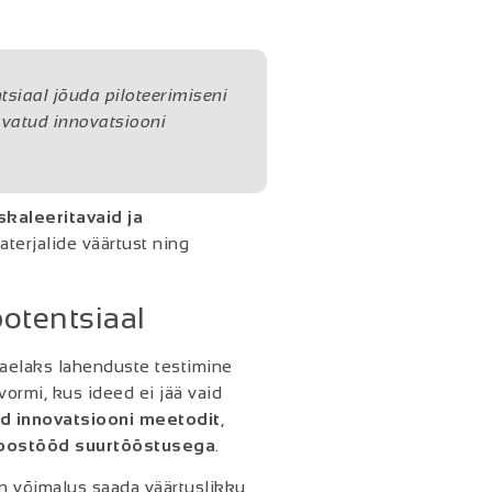
ntsiaal jõuda piloteerimiseni
 avatud innovatsiooni
skaleeritavaid ja
aterjalide väärtust ning
otentsiaal
aelaks lahenduste testimine
ormi, kus ideed ei jää vaid
d innovatsiooni meet
odit
,
oostööd suurtööstusega
.
on võimalus saada väärtuslikku