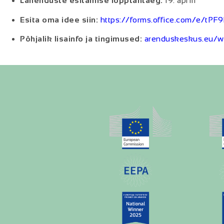
Lahenduste esitamise lõpptähtaeg:
19. aprill
Esita oma idee siin:
https://forms.office.com/e/t
Põhjalik lisainfo ja tingimused:
arenduskeskus.eu/w