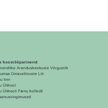
e koostööpartnerid:
kondlike Arenduskeskuste Võrgustik
umaa Omavalitsuste Liit
u linn
u Ülikool
u Ülikooli Pärnu kolledž
aatsustingimused