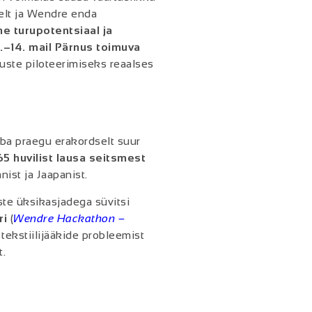
delt ja Wendre enda
ne turupotentsiaal ja
3.–14. mail Pärnus toimuva
uste piloteerimiseks reaalses
uba praegu erakordselt suur
65 huvilist lausa seitsmest
nist ja Jaapanist.
ste üksikasjadega süvitsi
ri
(
Wendre Hackathon –
 tekstiilijääkide probleemist
t.