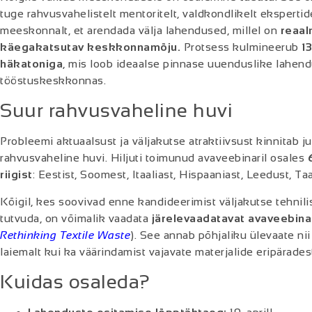
tuge rahvusvahelistelt mentoritelt, valdkondlikelt eksperti
meeskonnalt, et arendada välja lahendused, millel on
reaal
käegakatsutav keskkonnamõju.
Protsess kulmineerub
1
häkatoniga
, mis loob ideaalse pinnase uuenduslike lahend
tööstuskeskkonnas.
Suur rahvusvaheline huvi
Probleemi aktuaalsust ja väljakutse atraktiivsust kinnitab j
rahvusvaheline huvi. Hiljuti toimunud avaveebinaril osales
riigist
: Eestist, Soomest, Itaaliast, Hispaaniast, Leedust, Taa
Kõigil, kes soovivad enne kandideerimist väljakutse tehnili
tutvuda, on võimalik vaadata
järelevaadatavat avaveebina
Rethinking Textile Waste
). See annab põhjaliku ülevaate nii
laiemalt kui ka väärindamist vajavate materjalide eripärades
Kuidas osaleda?