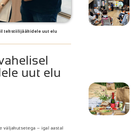
tekstiilijääkidele uut elu
ahelisel
dele uut elu
 väljakutsetega – igal aastal