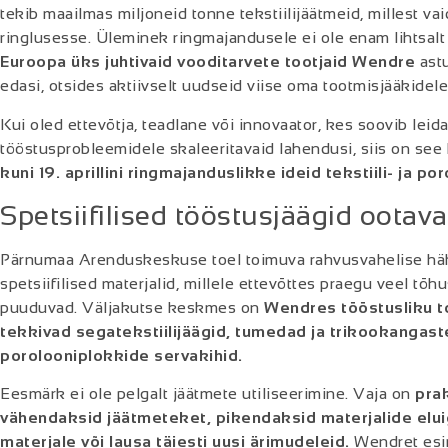
tekib maailmas miljoneid tonne tekstiilijäätmeid, millest va
ringlusesse. Üleminek ringmajandusele ei ole enam lihtsalt 
Euroopa üks juhtivaid vooditarvete tootjaid Wendre
ast
edasi, otsides aktiivselt uudseid viise oma tootmisjääkide
Kui oled ettevõtja, teadlane või innovaator, kes soovib leid
tööstusprobleemidele skaleeritavaid lahendusi, siis on see 
kuni 19. aprillini ringmajanduslikke ideid tekstiili- ja 
Spetsiifilised tööstusjäägid ootav
Pärnumaa Arenduskeskuse toel toimuva rahvusvahelise hä
spetsiifilised materjalid, millele ettevõttes praegu veel t
puuduvad. Väljakutse keskmes on
Wendres tööstusliku t
tekkivad segatekstiilijäägid, tumedad ja trikookangast
porolooniplokkide servakihid.
Eesmärk ei ole pelgalt jäätmete utiliseerimine. Vaja on
prak
vähendaksid jäätmeteket, pikendaksid materjalide eluig
materjale või lausa täiesti uusi ärimudeleid.
Wendret esi