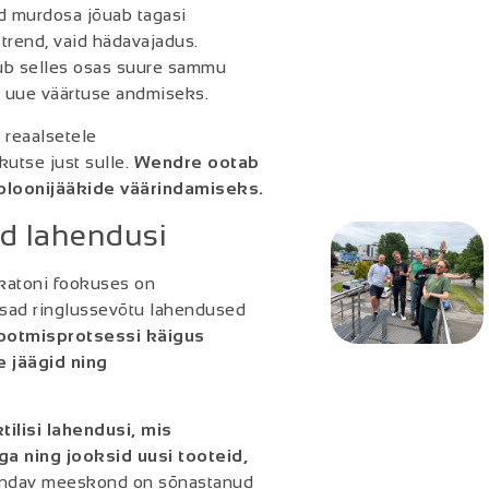
id murdosa jõuab tagasi
trend, vaid hädavajadus.
ub selles osas suure sammu
le uue väärtuse andmiseks.
a reaalsetele
kutse just sulle.
Wendre ootab
poroloonijääkide väärindamiseks.
ad lahendusi
katoni fookuses on
õhusad ringlussevõtu lahendused
ootmisprotsessi käigus
e jäägid ning
tilisi lahendusi, mis
a ning jooksid uusi tooteid,
ndav meeskond on sõnastanud