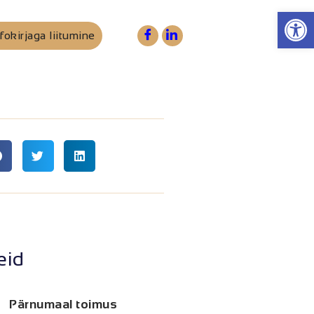
Op
fokirjaga liitumine
eid
Pärnumaal toimus