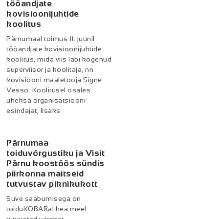
tööandjate
kovisioonijuhtide
koolitus
Pärnumaal toimus 11. juunil
tööandjate kovisioonijuhtide
koolitus, mida viis läbi kogenud
superviisor ja koolitaja, nn
kovisiooni maaletooja Signe
Vesso. Koolitusel osales
üheksa organisatsiooni
esindajat, lisaks
Pärnumaa
toiduvõrgustiku ja Visit
Pärnu koostöös sündis
piirkonna maitseid
tutvustav piknikukott
Suve saabumisega on
toiduKOBARal hea meel