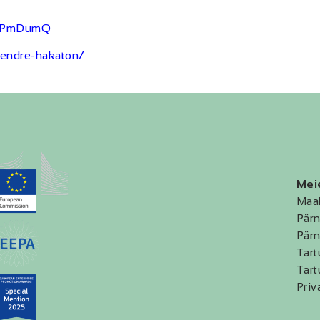
PF9PmDumQ
endre-hakaton/
Mei
Maa
Pärn
Pärn
Tart
Tart
Priv