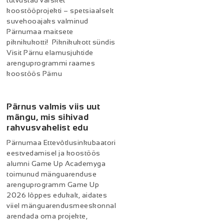
tutvustad värsket
koostööprojekti – spetsiaalselt
suvehooajaks valminud
Pärnumaa maitsete
piknikukotti! Piknikukott sündis
Visit Pärnu elamusjuhtide
arenguprogrammi raames
koostöös Pärnu
Pärnus valmis viis uut
mängu, mis sihivad
rahvusvahelist edu
Pärnumaa Ettevõtlusinkubaatori
eestvedamisel ja koostöös
alumni Game Up Academyga
toimunud mänguarenduse
arenguprogramm Game Up
2026 lõppes edukalt, aidates
viiel mänguarendusmeeskonnal
arendada oma projekte,