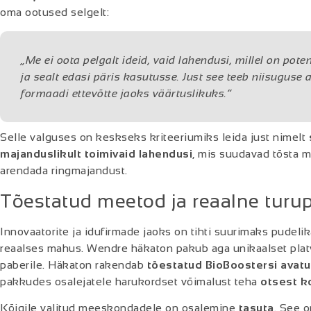
oma ootused selgelt:
„Me ei oota pelgalt ideid, vaid lahendusi, millel on pote
ja sealt edasi päris kasutusse. Just see teeb niisuguse
formaadi ettevõtte jaoks väärtuslikuks.“
Selle valguses on keskseks kriteeriumiks leida just nimelt
majanduslikult toimivaid lahendusi
, mis suudavad tõsta m
arendada ringmajandust.
Tõestatud meetod ja reaalne turup
Innovaatorite ja idufirmade jaoks on tihti suurim
aks pudelik
reaalses mahus. Wendre häkaton pakub aga unikaalset platv
paberile. Häkaton rakendab
tõestatud BioBoostersi avatu
pakkudes osalejatele harukordset võimalust teha
otsest k
Kõigile valitud meeskondadele on osalemine
tasuta
. See 