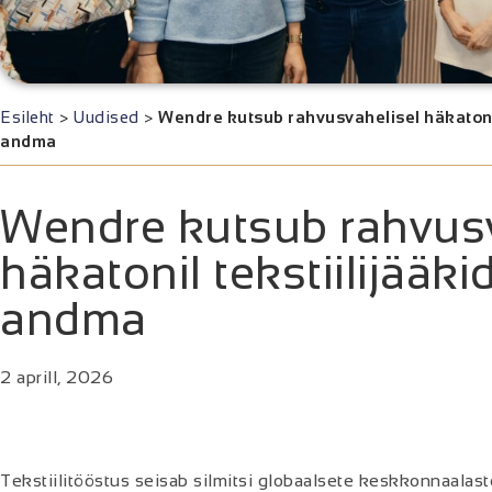
Esileht
>
Uudised
>
Wendre kutsub rahvusvahelisel häkatonil 
andma
Wendre kutsub rahvusv
häkatonil tekstiilijääki
andma
2 aprill, 2026
Tekstiilitööstus seisab silmitsi globaalsete keskkonnaalaste