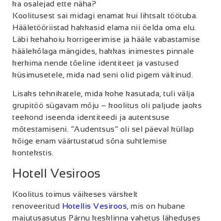
ka osalejad ette näha?
Koolitusest sai midagi enamat kui lihtsalt töötuba.
Hääletööriistad hakkasid elama nii öelda oma elu.
Läbi kehahoiu korrigeerimise ja hääle vabastamise
häälekõlaga mängides, hakkas inimestes pinnale
kerkima nende tõeline identiteet ja vastused
küsimusetele, mida nad seni olid pigem vältinud.
Lisaks tehnikatele, mida kohe kasutada, tuli välja
grupitöö sügavam mõju – koolitus oli paljude jaoks
teekond iseenda identiteedi ja autentsuse
mõtestamiseni. “Audentsus” oli sel päeval küllap
kõige enam väärtustatud sõna suhtlemise
kontekstis.
Hotell Vesiroos
Koolitus toimus väikeses värskelt
renoveeritud
Hotellis Vesiroos
, mis on hubane
majutusasutus Pärnu kesklinna vahetus läheduses