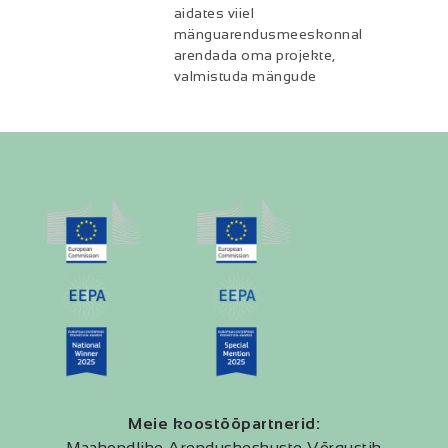
aidates viiel
mänguarendusmeeskonnal
arendada oma projekte,
valmistuda mängude
Meie koostööpartnerid:
Maakondlike Arenduskeskuste Võrgustik