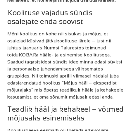
kehakeelt, et kõnelejana mõjuda usaldusväärselt.
Koolituse vajadus sündis
osalejate enda soovist
Mõni koolitus on kohe nii sisukas ja mõjus, et
osalejad küsivad jätkukoolituse järele – just nii
juhtus jaanuaris Nurmsi Talurestos toimunud
toiduKOBARa hääle- ja esinemise koolitusega.
Saadud tagasisidest sündis idee minna edasi süvitsi
ja personaalse juhendamisega väiksemates
gruppides. Nii toimuski aprilli viimasel nädalal juba
edasiarendatud koolitus “Mõjus hääl – eksperdist
mõjutajaks” mis õpetas teadlikult hääle ja kehakeele
kasutamist, et oma sõnumit mõjusalt edasi anda.
Teadlik hääl ja kehakeel – võtmed
mõjusaks esinemiseks
Koolituspäeva eesmärk oli toetada ettevõtjate