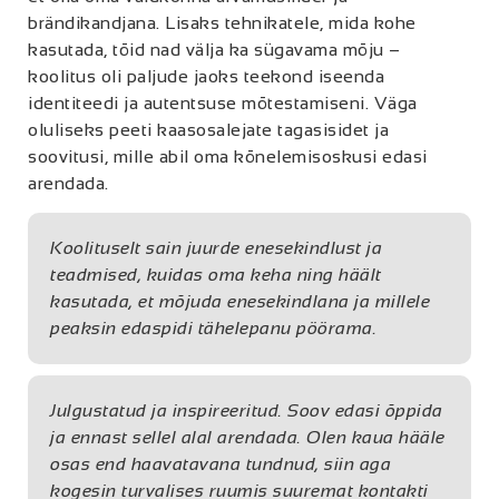
brändikandjana. Lisaks tehnikatele, mida kohe
kasutada, tõid nad välja ka sügavama mõju –
koolitus oli paljude jaoks teekond iseenda
identiteedi ja autentsuse mõtestamiseni. Väga
oluliseks peeti kaasosalejate tagasisidet ja
soovitusi, mille abil oma kõnelemisoskusi edasi
arendada.
Koolituselt sain juurde enesekindlust ja
teadmised, kuidas oma keha ning häält
kasutada, et mõjuda enesekindlana ja millele
peaksin edaspidi tähelepanu pöörama.
Julgustatud ja inspireeritud. Soov edasi õppida
ja ennast sellel alal arendada. Olen kaua hääle
osas end haavatavana tundnud, siin aga
kogesin turvalises ruumis suuremat kontakti