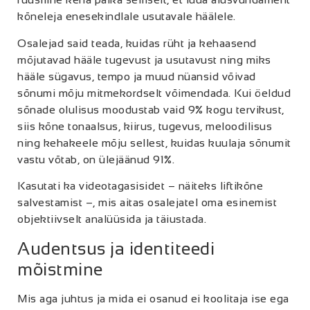
kõneleja enesekindlale usutavale häälele.
Osalejad said teada, kuidas rüht ja kehaasend
mõjutavad hääle tugevust ja usutavust ning miks
hääle sügavus, tempo ja muud nüansid võivad
sõnumi mõju mitmekordselt võimendada. Kui öeldud
sõnade olulisus moodustab vaid 9% kogu tervikust,
siis kõne tonaalsus, kiirus, tugevus, meloodilisus
ning kehakeele mõju sellest, kuidas kuulaja sõnumit
vastu võtab, on ülejäänud 91%.
Kasutati ka videotagasisidet – näiteks liftikõne
salvestamist –, mis aitas osalejatel oma esinemist
objektiivselt analüüsida ja täiustada.
Audentsus ja identiteedi
mõistmine
Mis aga juhtus ja mida ei osanud ei koolitaja ise ega