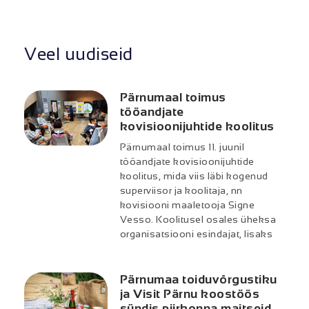
Veel uudiseid
Pärnumaal toimus
tööandjate
kovisioonijuhtide koolitus
Pärnumaal toimus 11. juunil
tööandjate kovisioonijuhtide
koolitus, mida viis läbi kogenud
superviisor ja koolitaja, nn
kovisiooni maaletooja Signe
Vesso. Koolitusel osales üheksa
organisatsiooni esindajat, lisaks
Pärnumaa toiduvõrgustiku
ja Visit Pärnu koostöös
sündis piirkonna maitseid