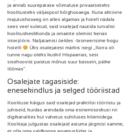
ja annab suurepärase võimaluse privaatseteks
koolitusteks väljaspool kõrghooaega. Kuna aktiivne
majutushooaeg on alles algamas ja hotell nädala
sees veel suletud, said osalejad nautida turvalist
koolituskeskkonda ja omaette olemist kenas
interjööris. Naljatamisi öeldes -broneerisime kogu
hotelli
Üks osalejatest märkis isegi „Korra oli
tunne nagu oleks kuskil Hispaanias, sest
sisehoovist paistus mõnus suur bassein, päike
lõõmas“.
Osalejate tagasiside:
enesekindlus ja selged tööriistad
Koolituse käigus said osalejad praktilisi tööriistu ja
juhiseid, kuidas arendada oma esinemisoskusi nii
digikanalites kui vahetus suhtluses klientidega.
Koolitaja julgustas osalejaid astuma järgmisi samme,
et olla oma valdkonna arvamusliider ja