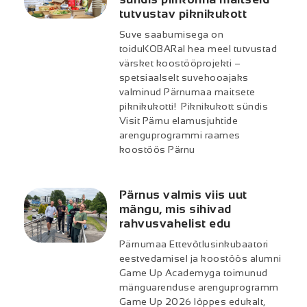
tutvustav piknikukott
Suve saabumisega on
toiduKOBARal hea meel tutvustad
värsket koostööprojekti –
spetsiaalselt suvehooajaks
valminud Pärnumaa maitsete
piknikukotti! Piknikukott sündis
Visit Pärnu elamusjuhtide
arenguprogrammi raames
koostöös Pärnu
Pärnus valmis viis uut
mängu, mis sihivad
rahvusvahelist edu
Pärnumaa Ettevõtlusinkubaatori
eestvedamisel ja koostöös alumni
Game Up Academyga toimunud
mänguarenduse arenguprogramm
Game Up 2026 lõppes edukalt,