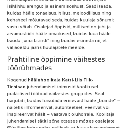
isiklikku arengut ja esinemisoskust. Saadi teada,
kuidas hääle tonaalsus, kiirus, meloodilisus ning
kehakeel mõjutavad seda, kuidas kuulaja sõnumit
vastu võtab. Osalejad õppisid, millised on juhi ja
arvamusliidri hääle omadused, kuidas luua hääle
kaudu „oma brändi“ ning kuidas esineda nii, et
väljaöeldu jääks kuulajatele meelde.
Praktiline õppimine väikestes
töörühmades
Kogenud
häälekoolitaja Katri-Liis Tilk-
Tichisan
juhendamisel toimusid koolitusel
praktilised töötoad väikestes gruppides. Seal
harjutati, kuidas kasutada erinevaid hääle „brände“ –
näiteks informeerivat, autoriteetset, veenvat või
inspireerivat häält – vastavalt olukorrale. Koolitaja
juhendamisel sätiti sõna otseses mõttes osalejate
füüsiline keha paika selliselt, et luua alusvundament