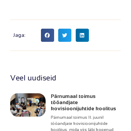
Jaga:
Veel uudiseid
Pärnumaal toimus
tööandjate
kovisioonijuhtide koolitus
Pärnumaal toimus 11. juunil
tööandjate kovisioonijuhtide
koolitus, mida viis läbi kogenud