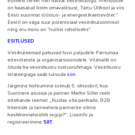
esimest tervet riiki katvat vesinikuorgu. Arendusse
on kaasatud kolm omavalitsust, Tartu Ülikool ja viis
Eesti suurimat tööstus- ja energeetikaettevõtet.”
Eestil on väga suur potentsiaal vesinikutootmisel
ning oru moto on “nullist roheliseks”.
ESITLUSED
Vesikuteemad pakuvad huvi paljudele Pärnumaa
ettevõtetele ja organisatsioonidele. Võimalik on
liituda ka vesinikuoru toetusrühmaga. Vesinkuoru
strateegiaga saab tutvuda
siin
.
Järgmine kohtumine toimub 5. oktoobril, kus
Sustinere asutaja ja partner Marko Siller teeb
ettekande teemal: „Kuidas olla pankade, B2B
klientide ja tarneahela partnerite silmis
keskkonnahoidlik tegija?“. Lisainfo ja
registreerimine
SIIT
.