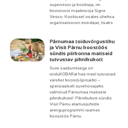
superviisor ja koolitaja, nn
kovisiooni maaletooja Signe
Vesso. Koolitusel osales üheksa
organisatsiooni esindajat, lisaks
Pärnumaa toiduvõrgustiku
ja Visit Pärnu koostöös
sündis piirkonna maitseid
tutvustav piknikukott
Suve saabumisega on
toiduKOBARal hea meel tutvustad
värsket koostööprojekti –
spetsiaalselt suvehooajaks
valminud Pärnumaa maitsete
piknikukotti! Piknikukott sündis
Visit Pärnu elamusjuhtide
arenguprogrammi raames
koostöös Pärnu