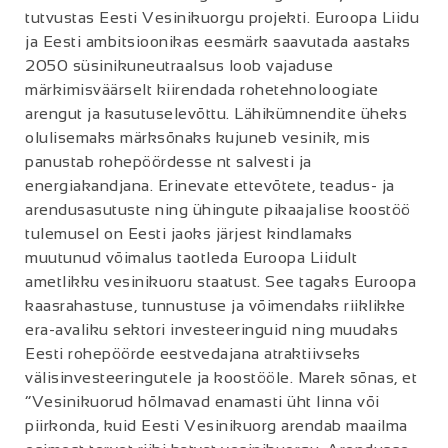
tutvustas Eesti Vesinikuorgu projekti. Euroopa Liidu
ja Eesti ambitsioonikas eesmärk saavutada aastaks
2050 süsinikuneutraalsus loob vajaduse
märkimisväärselt kiirendada rohetehnoloogiate
arengut ja kasutuselevõttu. Lähikümnendite üheks
olulisemaks märksõnaks kujuneb vesinik, mis
panustab rohepöördesse nt salvesti ja
energiakandjana. Erinevate ettevõtete, teadus- ja
arendusasutuste ning ühingute pikaajalise koostöö
tulemusel on Eesti jaoks järjest kindlamaks
muutunud võimalus taotleda Euroopa Liidult
ametlikku vesinikuoru staatust. See tagaks Euroopa
kaasrahastuse, tunnustuse ja võimendaks riiklikke
era-avaliku sektori investeeringuid ning muudaks
Eesti rohepöörde eestvedajana atraktiivseks
välisinvesteeringutele ja koostööle. Marek sõnas, et
“Vesinikuorud hõlmavad enamasti üht linna või
piirkonda, kuid Eesti Vesinikuorg arendab maailma