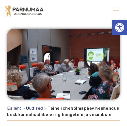
Op
Esileht
>
Uudised
>
Teine rohekolmapäev keskendus
keskkonnahoidlikele riigihangetele ja vesinikule