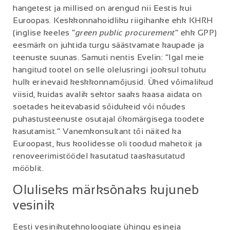
hangetest ja millised on arengud nii Eestis kui
Euroopas. Keskkonnahoidliku riigihanke ehk KHRH
(inglise keeles “
green public procurement
” ehk GPP)
eesmärk on juhtida turgu säästvamate kaupade ja
teenuste suunas. Samuti nentis Evelin: “Igal meie
hangitud tootel on selle olelusringi jooksul tohutu
hulk erinevaid keskkonnamõjusid. Ühed võimalikud
viisid, kuidas avalik sektor saaks kaasa aidata on
soetades heitevabasid sõidukeid või nõudes
puhastusteenuste osutajal ökomärgisega toodete
kasutamist.” Vanemkonsultant tõi näited ka
Euroopast, kus koolidesse oli toodud mahetoit ja
renoveerimistöödel kasutatud taaskasutatud
mööblit.
Oluliseks märksõnaks kujuneb
vesinik
Eesti vesinikutehnoloogiate ühingu esineja