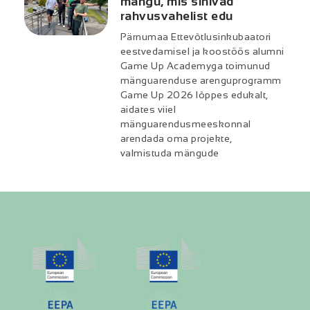
mängu, mis sihivad
rahvusvahelist edu
Pärnumaa Ettevõtlusinkubaatori
eestvedamisel ja koostöös alumni
Game Up Academyga toimunud
mänguarenduse arenguprogramm
Game Up 2026 lõppes edukalt,
aidates viiel
mänguarendusmeeskonnal
arendada oma projekte,
valmistuda mängude