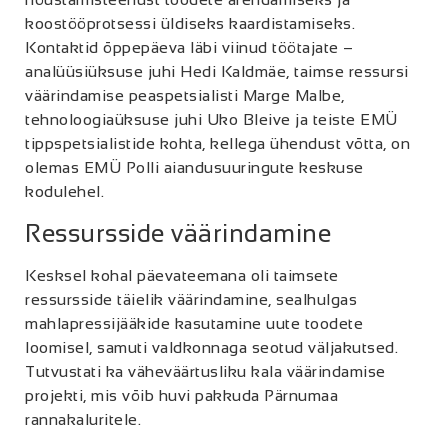
koostööprotsessi üldiseks kaardistamiseks.
Kontaktid õppepäeva läbi viinud töötajate –
analüüsiüksuse juhi Hedi Kaldmäe, taimse ressursi
väärindamise peaspetsialisti Marge Malbe,
tehnoloogiaüksuse juhi Uko Bleive ja teiste EMÜ
tippspetsialistide kohta, kellega ühendust võtta, on
olemas EMÜ Polli aiandusuuringute keskuse
kodulehel.
Ressursside väärindamine
Kesksel kohal päevateemana oli taimsete
ressursside täielik väärindamine, sealhulgas
mahlapressijääkide kasutamine uute toodete
loomisel, samuti valdkonnaga seotud väljakutsed.
Tutvustati ka väheväärtusliku kala väärindamise
projekti, mis võib huvi pakkuda Pärnumaa
rannakaluritele.