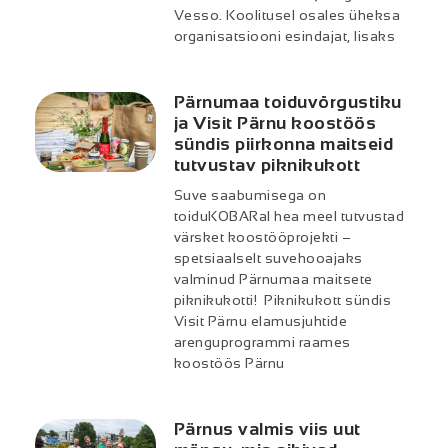
Vesso. Koolitusel osales üheksa
organisatsiooni esindajat, lisaks
Pärnumaa toiduvõrgustiku
ja Visit Pärnu koostöös
sündis piirkonna maitseid
tutvustav piknikukott
Suve saabumisega on
toiduKOBARal hea meel tutvustad
värsket koostööprojekti –
spetsiaalselt suvehooajaks
valminud Pärnumaa maitsete
piknikukotti! Piknikukott sündis
Visit Pärnu elamusjuhtide
arenguprogrammi raames
koostöös Pärnu
Pärnus valmis viis uut