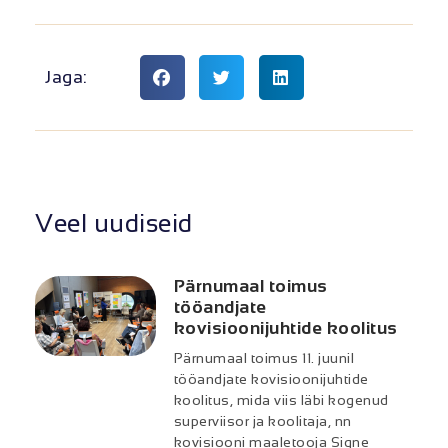
Jaga:
Veel uudiseid
Pärnumaal toimus
tööandjate
kovisioonijuhtide koolitus
Pärnumaal toimus 11. juunil
tööandjate kovisioonijuhtide
koolitus, mida viis läbi kogenud
superviisor ja koolitaja, nn
kovisiooni maaletooja Signe