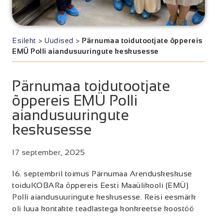
Esileht
>
Uudised
>
Pärnumaa toidutootjate õppereis
EMÜ Polli aiandusuuringute keskusesse
Pärnumaa toidutootjate
õppereis EMÜ Polli
aiandusuuringute
keskusesse
17 september, 2025
16. septembril toimus Pärnumaa Arenduskeskuse
toiduKOBARa õppereis Eesti Maaülikooli (EMÜ)
Polli aiandusuuringute keskusesse. Reisi eesmärk
oli luua kontakte teadlastega konkreetse koostöö