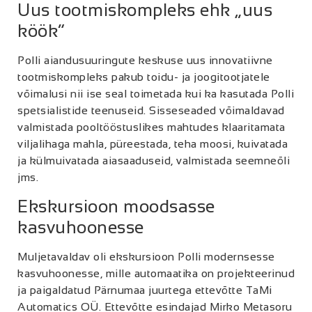
Uus tootmiskompleks ehk „uus
köök“
Polli aiandusuuringute keskuse uus innovatiivne
tootmiskompleks pakub toidu- ja joogitootjatele
võimalusi nii ise seal toimetada kui ka kasutada Polli
spetsialistide teenuseid. Sisseseaded võimaldavad
valmistada pooltööstuslikes mahtudes klaaritamata
viljalihaga mahla, püreestada, teha moosi, kuivatada
ja külmuivatada aiasaaduseid, valmistada seemneõli
jms.
Ekskursioon moodsasse
kasvuhoonesse
Muljetavaldav oli ekskursioon Polli modernsesse
kasvuhoonesse, mille automaatika on projekteerinud
ja paigaldatud Pärnumaa juurtega ettevõtte TaMi
Automatics OÜ. Ettevõtte esindajad Mirko Metasoru