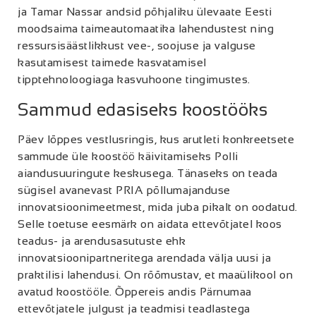
ja Tamar Nassar andsid põhjaliku ülevaate Eesti
moodsaima taimeautomaatika lahendustest ning
ressursisäästlikkust vee-, soojuse ja valguse
kasutamisest taimede kasvatamisel
tipptehnoloogiaga kasvuhoone tingimustes.
Sammud edasiseks koostööks
Päev lõppes vestlusringis, kus arutleti konkreetsete
sammude üle koostöö käivitamiseks Polli
aiandusuuringute keskusega. Tänaseks on teada
sügisel avanevast PRIA põllumajanduse
innovatsioonimeetmest, mida juba pikalt on oodatud.
Selle toetuse eesmärk on aidata ettevõtjatel koos
teadus- ja arendusasutuste ehk
innovatsioonipartneritega arendada välja uusi ja
praktilisi lahendusi. On rõõmustav, et maaülikool on
avatud koostööle. Õppereis andis Pärnumaa
ettevõtjatele julgust ja teadmisi teadlastega