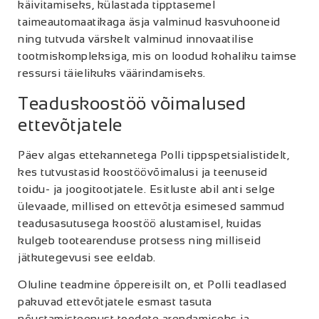
käivitamiseks, külastada tipptasemel
taimeautomaatikaga äsja valminud kasvuhooneid
ning tutvuda värskelt valminud innovaatilise
tootmiskompleksiga, mis on loodud kohaliku taimse
ressursi täielikuks väärindamiseks.
Teaduskoostöö võimalused
ettevõtjatele
Päev algas ettekannetega Polli tippspetsialistidelt,
kes tutvustasid koostöövõimalusi ja teenuseid
toidu- ja joogitootjatele. Esitluste abil anti selge
ülevaade, millised on ettevõtja esimesed sammud
teadusasutusega koostöö alustamisel, kuidas
kulgeb tootearenduse protsess ning milliseid
jätkutegevusi see eeldab.
Oluline teadmine õppereisilt on, et Polli teadlased
pakuvad ettevõtjatele esmast tasuta
nõustamisteenust toodete arendamiseks ja