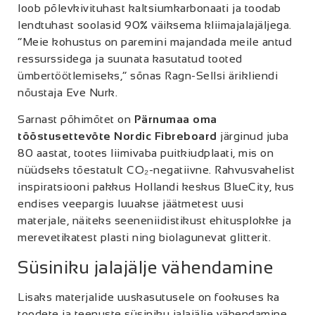
loob põlevkivituhast kaltsiumkarbonaati ja toodab
lendtuhast soolasid 90% väiksema kliimajalajäljega.
“Meie kohustus on paremini majandada meile antud
ressurssidega ja suunata kasutatud tooted
ümbertöötlemiseks,” sõnas Ragn-Sellsi ärikliendi
nõustaja Eve Nurk.
Sarnast põhimõtet on
Pärnumaa oma
tööstusettevõte Nordic Fibreboard
järginud juba
80 aastat, tootes liimivaba puitkiudplaati, mis on
nüüdseks tõestatult CO₂-negatiivne. Rahvusvahelist
inspiratsiooni pakkus Hollandi keskus BlueCity, kus
endises veepargis luuakse jäätmetest uusi
materjale, näiteks seeneniidistikust ehitusplokke ja
merevetikatest plasti ning biolagunevat glitterit.
Süsiniku jalajälje vähendamine
Lisaks materjalide uuskasutusele on fookuses ka
toodete ja teenuste süsiniku jalajälje vähendamine