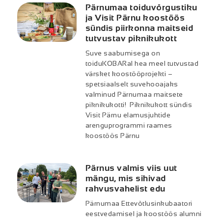
Pärnumaa toiduvõrgustiku
ja Visit Pärnu koostöös
sündis piirkonna maitseid
tutvustav piknikukott
Suve saabumisega on
toiduKOBARal hea meel tutvustad
värsket koostööprojekti –
spetsiaalselt suvehooajaks
valminud Pärnumaa maitsete
piknikukotti! Piknikukott sündis
Visit Pärnu elamusjuhtide
arenguprogrammi raames
koostöös Pärnu
Pärnus valmis viis uut
mängu, mis sihivad
rahvusvahelist edu
Pärnumaa Ettevõtlusinkubaatori
eestvedamisel ja koostöös alumni