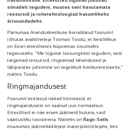
kasumlikkuse. Ettevõtted liiguvad jõudsalt
sõnadelt tegudeni, muutes seni kasutamata
ressursid ja rohetehnoloogiad kasumlikeks
ärisuundadeks.
Pärnumaa Arenduskeskuse korraldatud foorumil
rõhutas avakõneleja
Tooma
s
Toodu, et kestlikkus
on Eesti ettevõtetes küpsemas sisuliseks
tegevuseks. “Me liigume loosungitest tegudeni, sest
targemad ressursid, ringsemad lahendused ja
läbipaistev juhtimine on tegelikult konkurentsieelis,”
märkis Toodu.
Ringmajandusest
Foorumil esitletud näited kinnitasid, et
ringmajandusest on saanud uus normaalsus.
Ettevõtted ei näe enam jäätmeid kuluna, vaid
väärtusliku toorainena. Näiteks on
Ragn-Sells
muutumas jäätmekäitlejast materjalitöötlejaks, kes