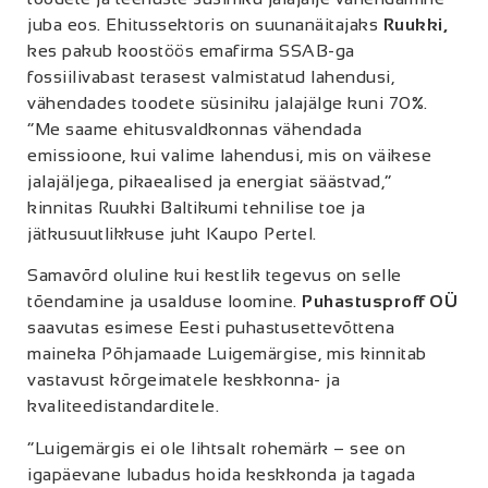
juba eos. Ehitussektoris on suunanäitajaks
Ruukki,
kes pakub koostöös emafirma SSAB-ga
fossiilivabast terasest valmistatud lahendusi,
vähendades toodete süsiniku jalajälge kuni 70%.
“Me saame ehitusvaldkonnas vähendada
emissioone, kui valime lahendusi, mis on väikese
jalajäljega, pikaealised ja energiat säästvad,”
kinnitas Ruukki Baltikumi tehnilise toe ja
jätkusuutlikkuse juht Kaupo Pertel.
Samavõrd oluline kui kestlik tegevus on selle
tõendamine ja usalduse loomine.
Puhastusproff OÜ
saavutas esimese Eesti puhastusettevõttena
maineka Põhjamaade Luigemärgise, mis kinnitab
vastavust kõrgeimatele keskkonna- ja
kvaliteedistandarditele.
“Luigemärgis ei ole lihtsalt rohemärk – see on
igapäevane lubadus hoida keskkonda ja tagada