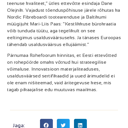
teenuse kvaliteet,” ütles ettevõtte esindaja Dane
Olejnik. Vajadust tõenduspõhisuse järele rõhutas ka
Nordic Fibreboardi tootearenduse ja Baltikumi
müügijuht Mari-Liis Paas: “Kestlikkuse bürokraatia
võib tunduda tüütu, aga tegelikult on see
eeltingimus usaldusväärsuseks. Ja tänases Euroopas
tähendab usaldusväärsus ellujäämist.”
Pärnumaa Rohefoorum kinnitas, et Eesti ettevõtted
on rohepöörde omaks võtnud kui strateegilise
võimaluse. Innovatsioon materjaliteaduses,
usaldusväärsed sertifikaadid ja uued ärimudelid ei
ole enam nišiteemad, vaid äritegevuse kese, mis
tagab pikaajalise edu muutuvas maailmas.
Jaga: