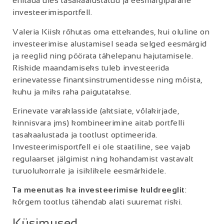
ehitada üles tasakaalustatud ja eesmärgipärane
investeerimisportfell.
Valeria Kiisk rõhutas oma ettekandes, kui oluline on
investeerimise alustamisel seada selged eesmärgid
ja reeglid ning pöörata tähelepanu hajutamisele.
Riskide maandamiseks tuleb investeerida
erinevatesse finantsinstrumentidesse ning mõista,
kuhu ja miks raha paigutatakse.
Erinevate varaklasside (aktsiate, võlakirjade,
kinnisvara jms) kombineerimine aitab portfelli
tasakaalustada ja tootlust optimeerida.
Investeerimisportfell ei ole staatiline, see vajab
regulaarset jälgimist ning kohandamist vastavalt
turuolukorrale ja isiklikele eesmärkidele.
Ta meenutas ka investeerimise kuldreeglit
:
kõrgem tootlus tähendab alati suuremat riski.
Küsimused