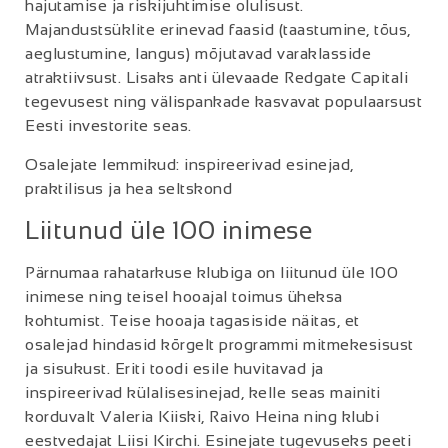
hajutamise ja riskijuhtimise olulisust.
Majandustsüklite erinevad faasid (taastumine, tõus,
aeglustumine, langus) mõjutavad varaklasside
atraktiivsust. Lisaks anti ülevaade Redgate Capitali
tegevusest ning välispankade kasvavat populaarsust
Eesti investorite seas.
Osalejate lemmikud: inspireerivad esinejad,
praktilisus ja hea seltskond
Liitunud üle 100 inimese
Pärnumaa rahatarkuse klubiga on liitunud üle 100
inimese ning teisel hooajal toimus üheksa
kohtumist. Teise hooaja tagasiside näitas, et
osalejad hindasid kõrgelt programmi mitmekesisust
ja sisukust. Eriti toodi esile huvitavad ja
inspireerivad külalisesinejad, kelle seas mainiti
korduvalt Valeria Kiiski, Raivo Heina ning klubi
eestvedajat Liisi Kirchi. Esinejate tugevuseks peeti