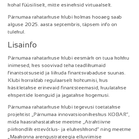
kohal füüsiliselt, mitte esineksid virtuaalselt.
Pärnumaa rahatarkuse klubi kolmas hooaeg saab
alguse 2025. aasta septembris, täpsem info on
tulekul.
Lisainfo
Pärnumaa rahatarkuse klubi eesmärk on tuua kokku
inimesed, kes soovivad teha teadlikumaid
finantsotsuseid ja liikuda finantsvabaduse suunas.
Klubi korraldab regulaarselt kohtumisi, kus
käsitletakse erinevaid finantsteemasid, kuulatakse
ekspertide loenguid ja jagatakse kogemusi.
Pärnumaa rahatarkuse klubi tegevusi toetatakse
projektist „Pärnumaa innovatsioonikeskus KOBAR”,
mida kaasrahastatakse meetme „Atraktiivne
piirkondlik ettevõtlus- ja elukeskkond” ning meetme
„Maakonna arengustrateegia elluviimise