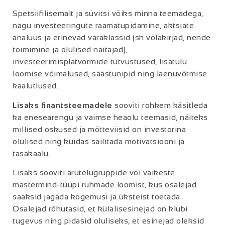
Spetsiifilisemalt ja süvitsi võiks minna teemadega,
nagu investeeringute raamatupidamine, aktsiate
analüüs ja erinevad varaklassid (sh võlakirjad, nende
toimimine ja olulised näitajad),
investeerimisplatvormide tutvustused, lisatulu
loomise võimalused, säästunipid ning laenuvõtmise
kaalutlused.
Lisaks finantsteemadele
sooviti rohkem käsitleda
ka enesearengu ja vaimse heaolu teemasid, näiteks
millised oskused ja mõtteviisid on investorina
olulised ning kuidas säilitada motivatsiooni ja
tasakaalu.
Lisaks sooviti arutelugruppide või väikeste
mastermind-tüüpi rühmade loomist, kus osalejad
saaksid jagada kogemusi ja üksteist toetada.
Osalejad rõhutasid, et külalisesinejad on klubi
tugevus ning pidasid oluliseks, et esinejad oleksid