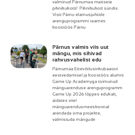
valminud Pärnumaa maitsete
piknikukotti! Piknikukott sündis
Visit Pärnu elamusjuhtide
arenguprogrammi raames
koostöös Pärnu
Pärnus valmis viis uut
mängu, mis sihivad
rahvusvahelist edu
Pärnumaa Ettevõtlusinkubaatori
eestvedamisel ja koostöös alumni
Game Up Academyga toimunud
mänguarenduse arenguprogramm
Game Up 2026 lõppes edukalt,
aidates viiel
mänguarendusmeeskonnal
arendada oma projekte,
valmistuda mängude