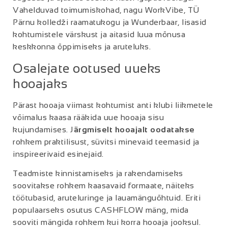
Vahelduvad toimumiskohad, nagu WorkVibe, TÜ
Pärnu kolledži raamatukogu ja Wunderbaar, lisasid
kohtumistele värskust ja aitasid luua mõnusa
keskkonna õppimiseks ja aruteluks.
Osalejate ootused uueks
hooajaks
Pärast hooaja viimast kohtumist anti klubi liikmetele
võimalus kaasa rääkida uue hooaja sisu
kujundamises. J
ärgmiselt hooajalt oodatakse
rohkem praktilisust, süvitsi minevaid teemasid ja
inspireerivaid esinejaid.
Teadmiste kinnistamiseks ja rakendamiseks
soovitakse rohkem kaasavaid formaate, näiteks
töötubasid, aruteluringe ja lauamänguõhtuid. Eriti
populaarseks osutus CASHFLOW mäng, mida
sooviti mängida rohkem kui korra hooaja jooksul.