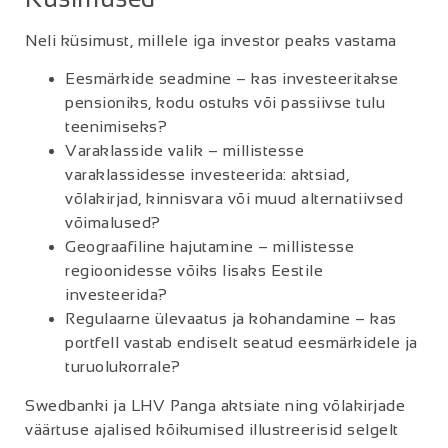
Neli küsimust, millele iga investor peaks vastama
Eesmärkide seadmine – kas investeeritakse
pensioniks, kodu ostuks või passiivse tulu
teenimiseks?
Varaklasside valik – millistesse
varaklassidesse investeerida: aktsiad,
võlakirjad, kinnisvara või muud alternatiivsed
võimalused?
Geograafiline hajutamine – millistesse
regioonidesse võiks lisaks Eestile
investeerida?
Regulaarne ülevaatus ja kohandamine – kas
portfell vastab endiselt seatud eesmärkidele ja
turuolukorrale?
Swedbanki ja LHV Panga aktsiate ning võlakirjade
väärtuse ajalised kõikumised illustreerisid selgelt