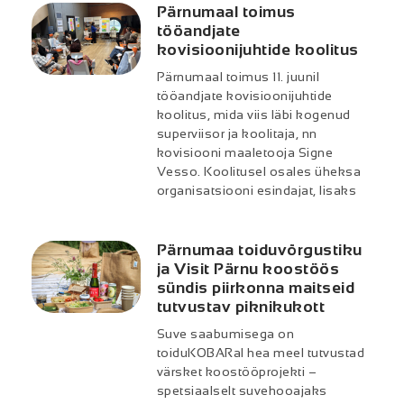
Pärnumaal toimus
tööandjate
kovisioonijuhtide koolitus
Pärnumaal toimus 11. juunil
tööandjate kovisioonijuhtide
koolitus, mida viis läbi kogenud
superviisor ja koolitaja, nn
kovisiooni maaletooja Signe
Vesso. Koolitusel osales üheksa
organisatsiooni esindajat, lisaks
Pärnumaa toiduvõrgustiku
ja Visit Pärnu koostöös
sündis piirkonna maitseid
tutvustav piknikukott
Suve saabumisega on
toiduKOBARal hea meel tutvustad
värsket koostööprojekti –
spetsiaalselt suvehooajaks