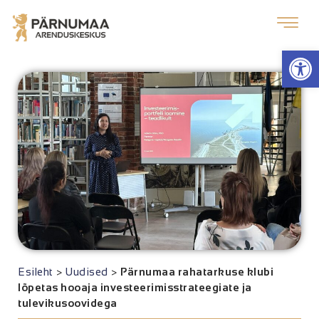
Op
Esileht
>
Uudised
>
Pärnumaa rahatarkuse klubi
lõpetas hooaja investeerimisstrateegiate ja
tulevikusoovidega