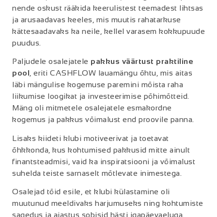
nende oskust rääkida keerulistest teemadest lihtsas
ja arusaadavas keeles, mis muutis rahatarkuse
kättesaadavaks ka neile, kellel varasem kokkupuude
puudus.
Paljudele osalejatele
pakkus väärtust praktiline
pool
, eriti CASHFLOW lauamängu õhtu, mis aitas
läbi mängulise kogemuse paremini mõista raha
liikumise loogikat ja investeerimise põhimõtteid.
Mäng oli mitmetele osalejatele esmakordne
kogemus ja pakkus võimalust end proovile panna.
Lisaks kiideti klubi motiveerivat ja toetavat
õhkkonda, kus kohtumised pakkusid mitte ainult
finantsteadmisi, vaid ka inspiratsiooni ja võimalust
suhelda teiste sarnaselt mõtlevate inimestega.
Osalejad tõid esile, et klubi külastamine oli
muutunud meeldivaks harjumuseks ning kohtumiste
sagedus ja ajastus sobisid hästi igapäevaeluga.