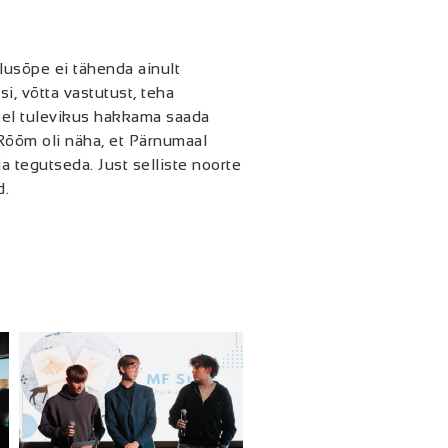
tlusõpe ei tähenda ainult
, võtta vastutust, teha
rtel tulevikus hakkama saada
 Rõõm oli näha, et Pärnumaal
a tegutseda. Just selliste noorte
d.