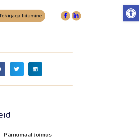
Op
fokirjaga liitumine
eid
Pärnumaal toimus