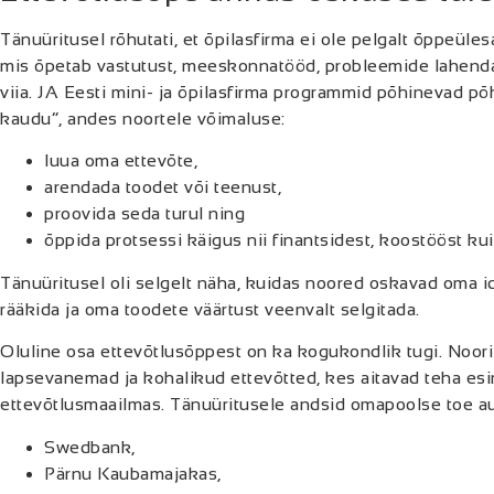
Tänuüritusel rõhutati, et õpilasfirma ei ole pelgalt õppeüle
mis õpetab vastutust, meeskonnatööd, probleemide lahendam
viia. JA Eesti mini- ja õpilasfirma programmid põhinevad p
kaudu“, andes noortele võimaluse:
luua oma ettevõte,
arendada toodet või teenust,
proovida seda turul ning
õppida protsessi käigus nii finantsidest, koostööst ku
Tänuüritusel oli selgelt näha, kuidas noored oskavad oma id
rääkida ja oma toodete väärtust veenvalt selgitada.
Oluline osa ettevõtlusõppest on ka kogukondlik tugi. Noori
lapsevanemad ja kohalikud ettevõtted, kes aitavad teha e
ettevõtlusmaailmas. Tänuüritusele andsid omapoolse toe a
Swedbank,
Pärnu Kaubamajakas,