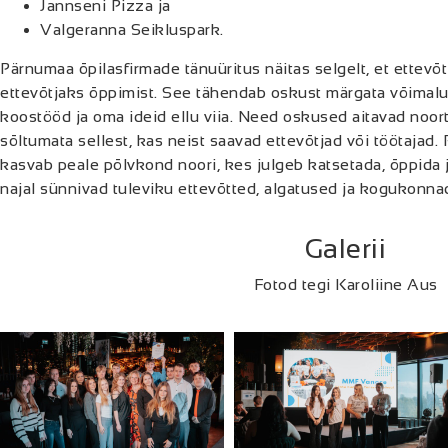
Jannseni Pizza ja
Valgeranna Seikluspark.
Pärnumaa õpilasfirmade tänuüritus näitas selgelt, et ettevõ
ettevõtjaks õppimist. See tähendab oskust märgata võimalusi
koostööd ja oma ideid ellu viia. Need oskused aitavad noo
sõltumata sellest, kas neist saavad ettevõtjad või töötajad.
kasvab peale põlvkond noori, kes julgeb katsetada, õppida j
najal sünnivad tuleviku ettevõtted, algatused ja kogukonna
Galerii
Fotod tegi Karoliine Aus