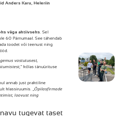
id Anders Karu, Heleriin
oks väga aktiivseks
. Sel
st üle 60 Pärnumaal. See tähendab
dada toodet või teenust ning
ööd.
kogemus vastutusest,
tumistest,
“ kõlas tänuürituse
l annab just praktiline
lt klassiruumis. „
Õpilasfirmade
timist, loovust ning
navu tugevat taset