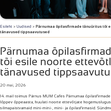
Esileht
>
Uudised
>
Pärnumaa õpilasfirmade tänuüritus tõi es
tänavused tippsaavutused
Pärnumaa õpilasfirmad
tõi esile noorte ettevõt
tänavused tippsaavut
20 mai, 2026
14. mail toimus Pärnus MUM Cafes Pärnumaa õpilasfirmade 
lõppev õppeaasta, kuulati noorte ettevõtjate kogemuslugu
silmapaistvamaid mini-mini-, mini- ja õpilasfirmasid. Sünd