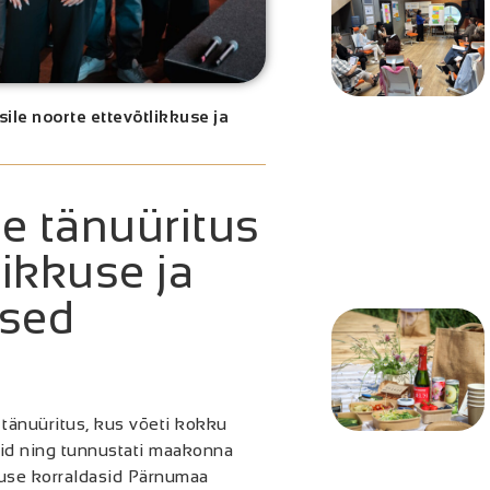
ile noorte ettevõtlikkuse ja
e tänuüritus
likkuse ja
used
tänuüritus, kus võeti kokku
sid ning tunnustati maakonna
muse korraldasid Pärnumaa