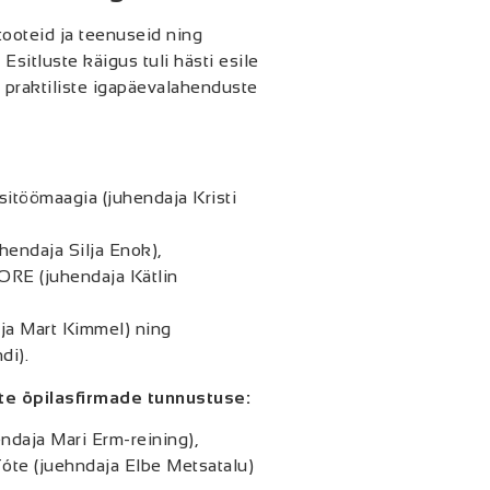
ooteid ja teenuseid ning
Esitluste käigus tuli hästi esile
 praktiliste igapäevalahenduste
itöömaagia (juhendaja Kristi
endaja Silja Enok),
ORE (juhendaja Kätlin
ja Mart Kimmel) ning
di).
e õpilasfirmade tunnustuse:
ndaja Mari Erm-reining),
te (juehndaja Elbe Metsatalu)