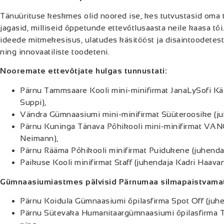
Tänuürituse keskmes olid noored ise, kes tutvustasid oma t
jagasid, milliseid õppetunde ettevõtlusaasta neile kaasa tõi. 
ideede mitmekesisus, ulatudes käsitööst ja disaintoodetest
ning innovaatiliste toodeteni.
Nooremate ettevõtjate hulgas tunnustati:
Pärnu Tammsaare Kooli mini-minifirmat JanaLySofi Käs
Suppi),
Vändra Gümnaasiumi mini-minifirmat Süüteroosike (juh
Pärnu Kuninga Tänava Põhikooli mini-minifirmat VAN
Neimann),
Pärnu Rääma Põhikooli minifirmat Puidukene (juhenda
Paikuse Kooli minifirmat Staff (juhendaja Kadri Haavan
Gümnaasiumiastmes pälvisid Pärnumaa silmapaistvamat
Pärnu Koidula Gümnaasiumi õpilasfirma Spot Off (juhe
Pärnu Sütevaka Humanitaargümnaasiumi õpilasfirma Tó