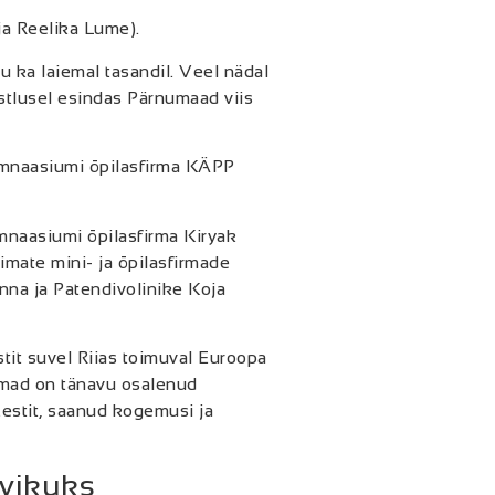
a Reelika Lume).
u ka laiemal tasandil. Veel nädal
stlusel esindas Pärnumaad viis
ümnaasiumi õpilasfirma KÄPP
ümnaasiumi õpilasfirma Kiryak
imate mini- ja õpilasfirmade
nna ja Patendivolinike Koja
tit suvel Riias toimuval Euroopa
rmad on tänavu osalenud
Eestit, saanud kogemusi ja
evikuks