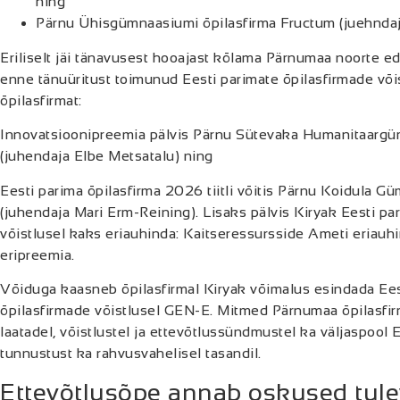
ning
Pärnu Ühisgümnaasiumi õpilasfirma Fructum (juehndaj
Eriliselt jäi tänavusest hooajast kõlama Pärnumaa noorte ed
enne tänuüritust toimunud Eesti parimate õpilasfirmade või
õpilasfirmat:
Innovatsioonipreemia pälvis Pärnu Sütevaka Humanitaarg
(juhendaja Elbe Metsatalu) ning
Eesti parima õpilasfirma 2026 tiitli võitis Pärnu Koidula G
(juhendaja Mari Erm-Reining). Lisaks pälvis Kiryak Eesti par
võistlusel kaks eriauhinda: Kaitseressursside Ameti eriauhi
eripreemia.
Võiduga kaasneb õpilasfirmal Kiryak võimalus esindada Ees
õpilasfirmade võistlusel GEN-E. Mitmed Pärnumaa õpilasfi
laatadel, võistlustel ja ettevõtlussündmustel ka väljaspool 
tunnustust ka rahvusvahelisel tasandil.
Ettevõtlusõpe annab oskused tul