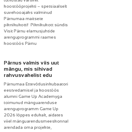
tutvustad värsket
koostööprojekti – spetsiaalselt
suvehooajaks valminud
Pärnumaa maitsete
piknikukotti! Piknikukott sündis
Visit Pärnu elamusjuhtide
arenguprogrammi raames
koostöös Pärnu
Pärnus valmis viis uut
mängu, mis sihivad
rahvusvahelist edu
Pärnumaa Ettevõtlusinkubaatori
eestvedamisel ja koostöös
alumni Game Up Academyga
toimunud mänguarenduse
arenguprogramm Game Up
2026 lõppes edukalt, aidates
viiel mänguarendusmeeskonnal
arendada oma projekte,