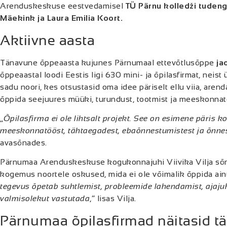
Arenduskeskuse eestvedamisel
TÜ Pärnu kolledži tudeng
Mäekink ja Laura Emilia Koort.
Aktiivne aasta
Tänavune õppeaasta kujunes Pärnumaal ettevõtlusõppe
ja
õppeaastal loodi Eestis ligi 630 mini- ja õpilasfirmat, nei
sadu noori, kes otsustasid oma idee päriselt ellu viia, aren
õppida seejuures müüki, turundust, tootmist ja meeskonnat
„
Õpilasfirma ei ole lihtsalt projekt. See on esimene päris 
meeskonnatööst, tähtaegadest, ebaõnnestumistest ja õnnes
avasõnades.
Pärnumaa Arenduskeskuse kogukonnajuhi Viivika Vilja sõnu
kogemus noortele oskused, mida ei ole võimalik õppida ainu
tegevus õpetab suhtlemist, probleemide lahendamist, ajajuh
valmisolekut vastutada
,“ lisas Vilja.
Pärnumaa õpilasfirmad näitasid tä