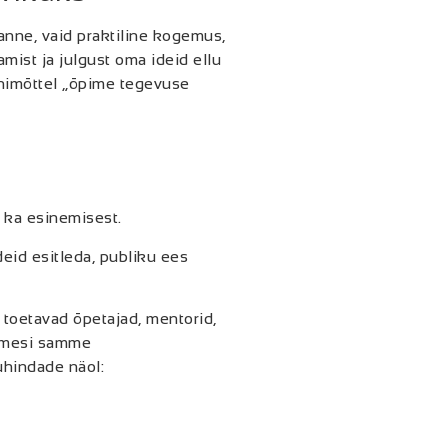
sanne, vaid praktiline kogemus,
ist ja julgust oma ideid ellu
õhimõttel „õpime tegevuse
i ka esinemisest.
eid esitleda, publiku ees
 toetavad õpetajad, mentorid,
simesi samme
uhindade näol: