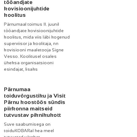
tööandjate
kovisioonijuhtide
koolitus
Pärnumaal toimus 11. juunil
tööandjate kovisioonijuhtide
koolitus, mida viis läbi kogenud
superviisor ja koolitaja, nn
kovisiooni maaletooja Signe
Vesso. Koolitusel osales
üheksa organisatsiooni
esindajat, lisaks
Pärnumaa
toiduvõrgustiku ja Visit
Pärnu koostöös sündis
piirkonna maitseid
tutvustav piknikukott
Suve saabumisega on
toiduKOBARal hea meel