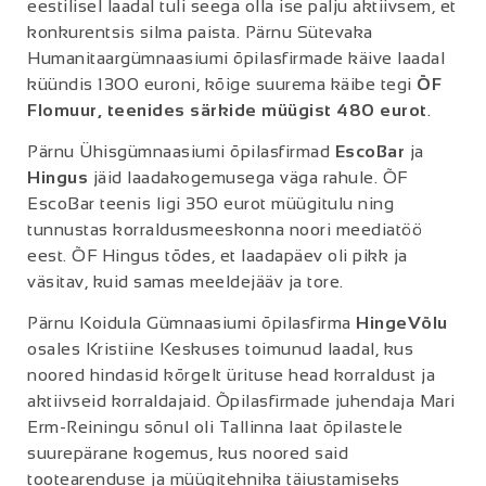
eestilisel laadal tuli seega olla ise palju aktiivsem, et
konkurentsis silma paista. Pärnu Sütevaka
Humanitaargümnaasiumi õpilasfirmade käive laadal
küündis 1300 euroni, kõige suurema käibe tegi
ÕF
Flomuur, teenides särkide müügist 480 eurot
.
Pärnu Ühisgümnaasiumi õpilasfirmad
EscoBar
ja
Hingus
jäid laadakogemusega väga rahule. ÕF
EscoBar teenis ligi 350 eurot müügitulu ning
tunnustas korraldusmeeskonna noori meediatöö
eest. ÕF Hingus tõdes, et laadapäev oli pikk ja
väsitav, kuid samas meeldejääv ja tore.
Pärnu Koidula Gümnaasiumi õpilasfirma
HingeVõlu
osales Kristiine Keskuses toimunud laadal, kus
noored hindasid kõrgelt ürituse head korraldust ja
aktiivseid korraldajaid. Õpilasfirmade juhendaja Mari
Erm-Reiningu sõnul oli Tallinna laat õpilastele
suurepärane kogemus, kus noored said
tootearenduse ja müügitehnika täiustamiseks