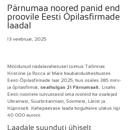
Pärnumaa noored panid end
proovile Eesti Õpilasfirmade
laadal
13 veebruar, 2025
Möödunud nädalavahetusel toimus Tallinnas
Kristiine ja Rocca al Mare kaubanduskeskustes
Eesti Õpilasfirmade laat 2025, kus osales 385 mini-
ja õpilasfirmat,
sealhulgas 21 Pärnumaalt.
Lisaks
Eesti noortele tutvustasid oma tooteid ka osalejad
Ukrainast, Suurbritanniast, Soomest, Lätist ja
Küproselt. Kahepäevase laada kogukäive ulatus ligi
40 000 euroni.
Laadale suunduti ühiselt