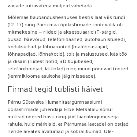
vanade tuttavatega muljeid vahetada.
Mõlemas kaubanduskeskuses kestis laat viis tundi
(12–17) ning Pärnumaa õpilasfirmade tootevalik oli
mitmekesine – riided ja aksessuaarid (T-särgid,
pusad, käevõrud, telefonikaaned, autokaunistused),
kodukaubad ja lõhnatooted (toalõhnastajad,
lõhnapadjad, lõhnakotid), toit ja maiustused, käsitöö
ja disain (riidest kotid, 3D kujukesed,
telefonihoidjad, küünlad) ning muud põnevad tooted
(lemmiklooma asukoha jälgimisseade).
Firmad tegid tublisti käivet
Pärnu Sütevaka Humanitaargümnaasiumi
õpilasfirmade juhendaja Elbe Metsatalu sõnul
müüsid noored hästi ning jäid laadakogemusega
rahule, kuid märkisid, et Pärnumaa laatadel on ostjad
nende arvates avatumad ja sõbralikumad. Üle-