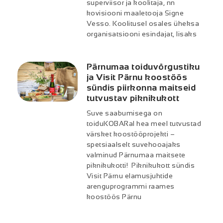
superviisor ja koolitaja, nn
kovisiooni maaletooja Signe
Vesso. Koolitusel osales üheksa
organisatsiooni esindajat, lisaks
Pärnumaa toiduvõrgustiku
ja Visit Pärnu koostöös
sündis piirkonna maitseid
tutvustav piknikukott
Suve saabumisega on
toiduKOBARal hea meel tutvustad
värsket koostööprojekti –
spetsiaalselt suvehooajaks
valminud Pärnumaa maitsete
piknikukotti! Piknikukott sündis
Visit Pärnu elamusjuhtide
arenguprogrammi raames
koostöös Pärnu