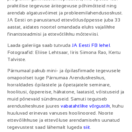
praktilise tegevuse äritegevuse põhimõtteid ning
arendab algatusvõimet ja probleemilahendusoskust.
JA Eesti on panustanud ettevõtlusõppesse juba 33
aastat, aidates noortel omandada eluks vajalikke
finantsteadmisi ja ettevõtlikku mõtteviisi.
Laada galeriiga saab tutvuda
JA Eesti FB lehel
.
Fotograafid: Eliise Lehtsaar, Iiris Simona Rao, Kertu
Talviste.
Pärnumaal pakub mini- ja õpilasfirmade tegevusele
omapoolset tuge Pärnumaa Arenduskeskus,
korraldades õpilastele ja õpetajatele seminare,
koolitusi, õppereise, häkatone, laatasid, võistuseid ja
muid põnevaid sündmuseid. Samuti tegutseb
arenduskeskuse juures
vabatahtlike võrgustik
, kuhu
kuuluvad erinevas vanuses koolinoored. Noorte
ettevõlikkuse ja ettevõluse arendamiseks uunatud
tegevustest saad lähemalt lugeda
siit
.