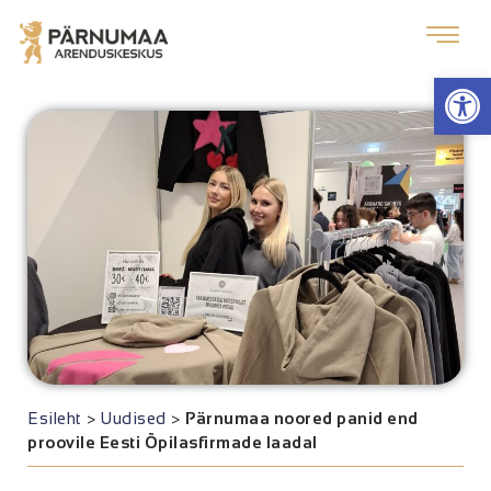
Op
Esileht
>
Uudised
>
Pärnumaa noored panid end
proovile Eesti Õpilasfirmade laadal