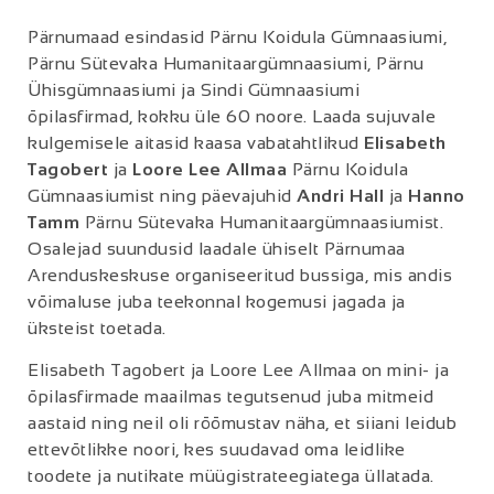
Pärnumaad esindasid Pärnu Koidula Gümnaasiumi,
Pärnu Sütevaka Humanitaargümnaasiumi, Pärnu
Ühisgümnaasiumi ja Sindi Gümnaasiumi
õpilasfirmad, kokku üle 60 noore. Laada sujuvale
kulgemisele aitasid kaasa vabatahtlikud
Elisabeth
Tagobert
ja
Loore Lee Allmaa
Pärnu Koidula
Gümnaasiumist ning päevajuhid
Andri Hall
ja
Hanno
Tamm
Pärnu Sütevaka Humanitaargümnaasiumist.
Osalejad suundusid laadale ühiselt Pärnumaa
Arenduskeskuse organiseeritud bussiga, mis andis
võimaluse juba teekonnal kogemusi jagada ja
üksteist toetada.
Elisabeth Tagobert ja Loore Lee Allmaa on mini- ja
õpilasfirmade maailmas tegutsenud juba mitmeid
aastaid ning neil oli rõõmustav näha, et siiani leidub
ettevõtlikke noori, kes suudavad oma leidlike
toodete ja nutikate müügistrateegiatega üllatada.