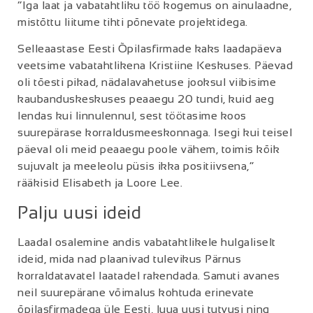
“Iga laat ja vabatahtliku töö kogemus on ainulaadne,
mistõttu liitume tihti põnevate projektidega.
Selleaastase Eesti Õpilasfirmade kaks laadapäeva
veetsime vabatahtlikena Kristiine Keskuses. Päevad
oli tõesti pikad, nädalavahetuse jooksul viibisime
kaubanduskeskuses peaaegu 20 tundi, kuid aeg
lendas kui linnulennul, sest töötasime koos
suurepärase korraldusmeeskonnaga. Isegi kui teisel
päeval oli meid peaaegu poole vähem, toimis kõik
sujuvalt ja meeleolu püsis ikka positiivsena,”
rääkisid Elisabeth ja Loore Lee.
Palju uusi ideid
Laadal osalemine andis vabatahtlikele hulgaliselt
ideid, mida nad plaanivad tulevikus Pärnus
korraldatavatel laatadel rakendada. Samuti avanes
neil suurepärane võimalus kohtuda erinevate
õpilasfirmadega üle Eesti, luua uusi tutvusi ning