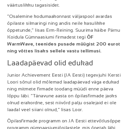
väärtuslikku tagasisidet.
“Osalemine kodumaakonnast väljaspool avardas
õpilaste silmaringi ning andis neile kasulikke
õppetunde,” lisas Erm-Reining. Suurima käibe Pärnu
Koidula Gümnaasiumi firmadest tegi
ÕF
WarmWave, teenides pusade müügist 200 eurot
ning võttes lisaks sellele vastu tellimusi.
Laadapäevad olid edukad
Junior Achievement Eesti (JA Eesti) tegevjuhi Kersti
Loori sõnul olid mõlemad laadapäevad väga edukad
ning mitmete firmade toodang müüdi enne päeva
lõppu läbi. “Tänavune aasta on õpilasfirmade jaoks
olnud erakordne, sest niivõrd palju osalejaid ei ole
laadal veel siiani olnud,” lisas Loor.
Õpilasfirmade programm on JA Eesti ettevõtlusõppe
programm gümnaasiumiõpilastele, mis õpetab läbi