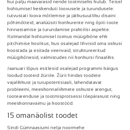
kui palju maavarasid nende tootmiseks kulub. Teisel
kohtumisel keskenduti loovusele ja turundusele:
tutvustati loova mõtlemise ja jätkusuutliku disaini
põhimõtteid, analüüsiti konkurente ning õpiti toote
hinnastamise ja turundamise praktilisi aspekte.
Kolmandal kohtumisel toimus müügikõne ehk
pitchimise koolitus, kus osalejad lihvisid oma oskusi
koostada ja esitada veenvaid, struktureeritud
müügikõnesid, valmistudes nii konkursi finaaliks.
Jaanuari lõpus esitlesid osalejad programmi käigus
loodud tooteid žüriile. Žürii hindas toodete
vajalikkust ja turupotentsiaali, lahendatavat
probleemi, meeskonnaliikmete oskuste arengut,
tootearenduse ja tootmisprotsessi tõepärasust ning
meeskonnavaimu ja koostööd.
15 omanäolist toodet
Sindi Gümnaasiumi nelja noormehe