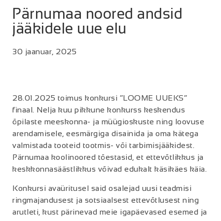
Pärnumaa noored andsid
jääkidele uue elu
30 jaanuar, 2025
28.01.2025 toimus konkursi “LOOME UUEKS”
finaal. Nelja kuu pikkune konkurss keskendus
õpilaste meeskonna- ja müügioskuste ning loovuse
arendamisele, eesmärgiga disainida ja oma kätega
valmistada tooteid tootmis- või tarbimisjääkidest.
Pärnumaa koolinoored tõestasid, et ettevõtlikkus ja
keskkonnasäästlikkus võivad edukalt käsikäes käia.
Konkursi avaüritusel said osalejad uusi teadmisi
ringmajandusest ja sotsiaalsest ettevõtlusest ning
arutleti, kust pärinevad meie igapäevased esemed ja