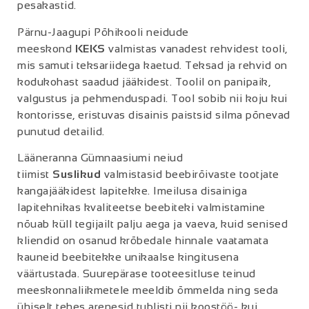
pesakastid.
Pärnu-Jaagupi Põhikooli neidude
meeskond
KEKS
valmistas vanadest rehvidest tooli,
mis samuti teksariidega kaetud. Teksad ja rehvid on
kodukohast saadud jääkidest. Toolil on panipaik,
valgustus ja pehmenduspadi. Tool sobib nii koju kui
kontorisse, eristuvas disainis paistsid silma põnevad
punutud detailid.
Lääneranna Gümnaasiumi neiud
tiimist
Suslikud
valmistasid beebirõivaste tootjate
kangajääkidest lapitekke. Imeilusa disainiga
lapitehnikas kvaliteetse beebiteki valmistamine
nõuab küll tegijailt palju aega ja vaeva, kuid senised
kliendid on osanud krõbedale hinnale vaatamata
kauneid beebitekke unikaalse kingitusena
väärtustada. Suurepärase tooteesitluse teinud
meeskonnaliikmetele meeldib õmmelda ning seda
ühiselt tehes arenesid tublisti nii koostöö- kui