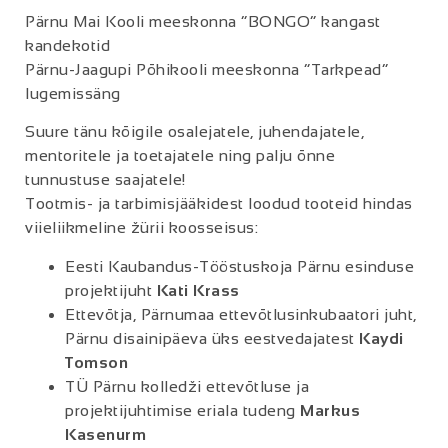
Pärnu Mai Kooli meeskonna “BONGO” kangast
kandekotid
Pärnu-Jaagupi Põhikooli meeskonna “Tarkpead”
lugemissäng
Suure tänu kõigile osalejatele, juhendajatele,
mentoritele ja toetajatele ning palju õnne
tunnustuse saajatele!
Tootmis- ja tarbimisjääkidest loodud tooteid hindas
viieliikmeline žürii koosseisus:
Eesti Kaubandus-Tööstuskoja Pärnu esinduse
projektijuht
Kati Krass
Ettevõtja, Pärnumaa ettevõtlusinkubaatori juht,
Pärnu disainipäeva üks eestvedajatest
Kaydi
Tomson
TÜ Pärnu kolledži ettevõtluse ja
projektijuhtimise eriala tudeng
Markus
Kasenurm