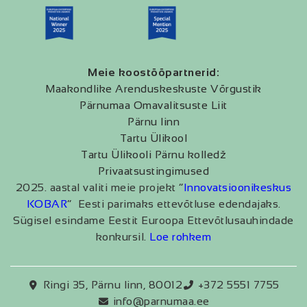
Meie koostööpartnerid:
Maakondlike Arenduskeskuste Võrgustik
Pärnumaa Omavalitsuste Liit
Pärnu linn
Tartu Ülikool
Tartu Ülikooli Pärnu kolledž
Privaatsustingimused
2025. aastal valiti meie projekt “
Innovatsioonikeskus
KOBAR
” Eesti parimaks ettevõtluse edendajaks.
Sügisel esindame Eestit Euroopa Ettevõtlusauhindade
konkursil.
Loe rohkem
Ringi 35, Pärnu linn, 80012
+372 5551 7755
info@parnumaa.ee