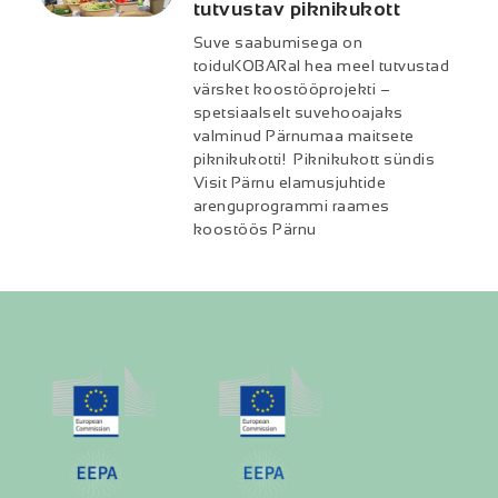
tutvustav piknikukott
Suve saabumisega on
toiduKOBARal hea meel tutvustad
värsket koostööprojekti –
spetsiaalselt suvehooajaks
valminud Pärnumaa maitsete
piknikukotti! Piknikukott sündis
Visit Pärnu elamusjuhtide
arenguprogrammi raames
koostöös Pärnu