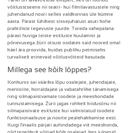
võitlusstseene nii teatri- kui filmilavastustele ning
juhendanud noori selles valdkonnas üle kümne
aasta. Pärast lühikest sissejuhatust asuti kohe
praktiliste tegevuste juurde. Toreda vahepalana
pärast huviga teiste esitluste kuulamist ja
põnevusega žürii otsust oodates said noored omal
käel ära proovida, kuidas publiku petmiseks
turvaliselt erinevaid võitlusvõtteid kasutada.
Millega see kõik lõppes?
Konkurss sai väärika lõpu osalejate, juhendajate,
mentorite, korraldajate ja vabatahtlike tänamisega
ning silmapaistvamate toodete ja meeskondade
tunnustamisega. Žürii jagas rohkelt kiidusõnu nii
silmapaistvate esitluste kui valmistatud toodete
funktsionaalsuse ja noorte pealehakkamise eest.
Kuigi finaalis pärjati auhindadega viit meeskonda,
olid tegelikult võitjad kõik osalejad, kes julgesid