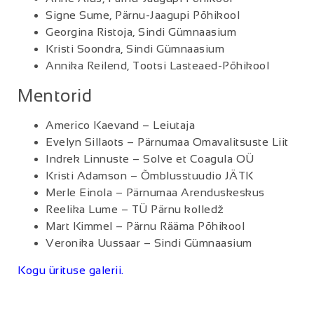
Signe Sume, Pärnu-Jaagupi Põhikool
Georgina Ristoja, Sindi Gümnaasium
Kristi Soondra, Sindi Gümnaasium
Annika Reilend, Tootsi Lasteaed-Põhikool
Mentorid
Americo Kaevand – Leiutaja
Evelyn Sillaots – Pärnumaa Omavalitsuste Liit
Indrek Linnuste – Solve et Coagula OÜ
Kristi Adamson – Õmblusstuudio JÄTK
Merle Einola – Pärnumaa Arenduskeskus
Reelika Lume – TÜ Pärnu kolledž
Mart Kimmel – Pärnu Rääma Põhikool
Veronika Uussaar – Sindi Gümnaasium
Kogu ürituse galerii.