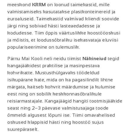
meeskond
KRRM
on loonud taimekastid, mille
valmistamiseks kasutatakse plastkonteinereid ja
euroaluseid. Taimekastid valmivad kliendi soovide
järgi ning sobivad hästi lasteaedadesse ja
kodudesse. Tiim õppis väärtuslikke koostööoskusi
ja mõistis, et loodussõbraliku isekasvataja eluviisi
populariseerimine on tulemuslik.
Pärnu Mai Kooli neli neidu tiimist
Näkineiud
tegid
kangajääkidest praktilise ja masinpestava
kohvrikatte. Mustusthülgavaks töödeldud
isikupärane kate, mida on ka pagasilindilt lihtne
märgata, kaitseb kohvrit määrdumise ja kulumise
eest ning on sobilik keskkonnasõbralikule
reisiarmastajale. Kangajäägid hangiti tootmisjääkide
seast ning 2–3 päevase valmistusajaga toode
õmmeldi algusest lõpuni ise. Tiimi omavahelised
oskused klappisid hästi ning koostöö sujus
suurepäraselt.