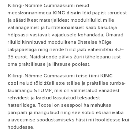
Kilingi-Nõmme Gümnaasiumi neiud
meeskonnanimega
KING disain
lõid papist torudest
ja säästlikest materjalidest moodulriiulid, mille
väljanägemist ja funktsionaalsust saab kasutaja
hõlpsasti vastavalt vajadusele kohandada. Ümarad
riiulid kinnituvad moodulitena üksteise külge
takjapaelaga ning nende hind jääb vahemikku 30–
35 eurot. Näidistoode pälvis žürii tähelepanu just
oma praktilisuse ja lihtsuse poolest.
Kilingi-Nõmme Gümnaasiumi teise tiimi
KING
cool
neiud tõid žürii ette stiilse ja praktilise tumba-
lauamängu STUMP, mis on valmistatud vanadest
rehvidest ja kaetud kasutatud teksadest
katteriidega. Tootel on seespool ka mahukas
panipaik ja mängulaud ning see sobib ekraanivaba
ajaveetmise soodustamiseks hästi nii koolidesse kui
kodudesse.