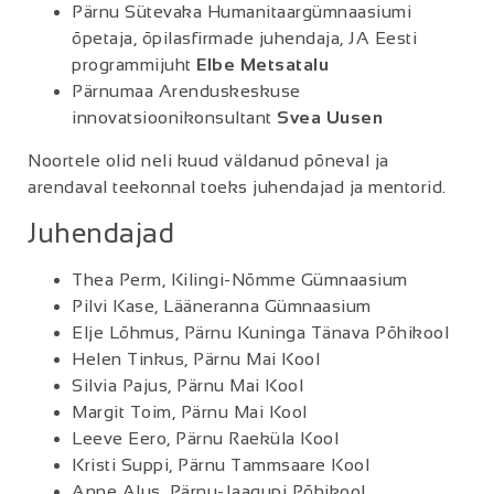
Pärnu Sütevaka Humanitaargümnaasiumi
õpetaja, õpilasfirmade juhendaja, JA Eesti
programmijuht
Elbe Metsatalu
Pärnumaa Arenduskeskuse
innovatsioonikonsultant
Svea Uusen
Noortele olid neli kuud väldanud põneval ja
arendaval teekonnal toeks juhendajad ja mentorid.
Juhendajad
Thea Perm, Kilingi-Nõmme Gümnaasium
Pilvi Kase, Lääneranna Gümnaasium
Elje Lõhmus, Pärnu Kuninga Tänava Põhikool
Helen Tinkus, Pärnu Mai Kool
Silvia Pajus, Pärnu Mai Kool
Margit Toim, Pärnu Mai Kool
Leeve Eero, Pärnu Raeküla Kool
Kristi Suppi, Pärnu Tammsaare Kool
Anne Alus, Pärnu-Jaagupi Põhikool