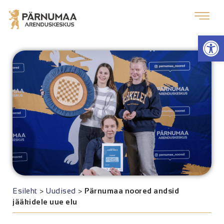
Op
Esileht
>
Uudised
>
Pärnumaa noored andsid
jääkidele uue elu