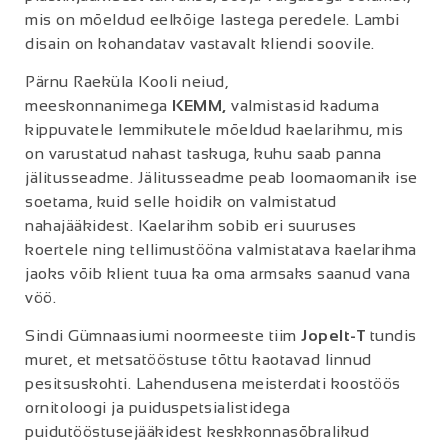
mis on mõeldud eelkõige lastega peredele. Lambi
disain on kohandatav vastavalt kliendi soovile.
Pärnu Raeküla Kooli neiud,
meeskonnanimega
KEMM
,
valmistasid kaduma
kippuvatele lemmikutele mõeldud kaelarihmu, mis
on varustatud nahast taskuga, kuhu saab panna
jälitusseadme. Jälitusseadme peab loomaomanik ise
soetama, kuid selle hoidik on valmistatud
nahajääkidest. Kaelarihm sobib eri suuruses
koertele ning tellimustööna valmistatava kaelarihma
jaoks võib klient tuua ka oma armsaks saanud vana
vöö.
Sindi Gümnaasiumi noormeeste tiim
Jopelt-T
tundis
muret, et metsatööstuse tõttu kaotavad linnud
pesitsuskohti. Lahendusena meisterdati koostöös
ornitoloogi ja puiduspetsialistidega
puidutööstusejääkidest keskkonnasõbralikud