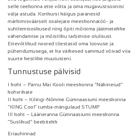
selle teekonna ette võtta ja oma mugavustsoonist
välja astuda. Konkursi käigus paranesid
märkimisväärselt osalejate meeskonnatöö- ja
suhtlemisoskused ning õpiti mõistma jäätmetekke
vähendamise ja mõistliku tarbimise olulisust.
Ettevõtlikud noored tõestasid oma loovuse ja
pühendumusega, et ka väikesed sammud võivad viia
suurte kestlike muutusteni.
Tunnustuse pälvisid
I koht – Pärnu Mai Kooli meeskonna “Näkineiud”
kohvrikate
II koht – Kilingi-Nõmme Gümnaasiumi meeskonna
“KING Cool” tumba-mängulaud STUMP
III koht – Lääneranna Gümnaasiumi meeskonna
“Suslikud” beebitekk
Eriauhinnad