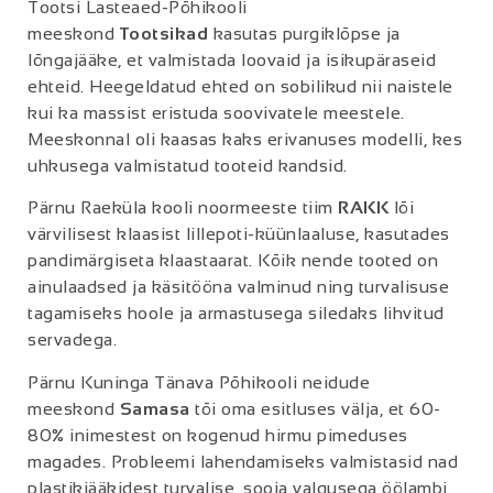
Tootsi Lasteaed-Põhikooli
meeskond
Tootsikad
kasutas purgiklõpse ja
lõngajääke, et valmistada loovaid ja isikupäraseid
ehteid. Heegeldatud ehted on sobilikud nii naistele
kui ka massist eristuda soovivatele meestele.
Meeskonnal oli kaasas kaks erivanuses modelli, kes
uhkusega valmistatud tooteid kandsid.
Pärnu Raeküla kooli noormeeste tiim
RAKK
lõi
värvilisest klaasist lillepoti-küünlaaluse, kasutades
pandimärgiseta klaastaarat. Kõik nende tooted on
ainulaadsed ja käsitööna valminud ning turvalisuse
tagamiseks hoole ja armastusega siledaks lihvitud
servadega.
Pärnu Kuninga Tänava Põhikooli neidude
meeskond
Samasa
tõi oma esitluses välja, et 60-
80% inimestest on kogenud hirmu pimeduses
magades. Probleemi lahendamiseks valmistasid nad
plastikjääkidest turvalise, sooja valgusega öölambi,