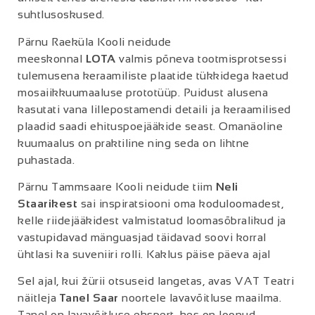
suhtlusoskused.
Pärnu Raeküla Kooli neidude
meeskonnal
LOTA
valmis põneva tootmisprotsessi
tulemusena keraamiliste plaatide tükkidega kaetud
mosaiikkuumaaluse prototüüp. Puidust alusena
kasutati vana lillepostamendi detaili ja keraamilised
plaadid saadi ehituspoejääkide seast. Omanäoline
kuumaalus on praktiline ning seda on lihtne
puhastada.
Pärnu Tammsaare Kooli neidude tiim
Neli
Staarikest
sai inspiratsiooni oma koduloomadest,
kelle riidejääkidest valmistatud loomasõbralikud ja
vastupidavad mänguasjad täidavad soovi korral
ühtlasi ka suveniiri rolli. Kaklus päise päeva ajal
Sel ajal, kui žürii otsuseid langetas, avas VAT Teatri
näitleja
Tanel Saar
noortele lavavõitluse maailma.
Tanel on lavavõitluse ekspert, kes on loonud