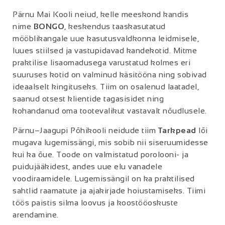
Pärnu Mai Kooli neiud, kelle meeskond kandis
nime
BONGO
, keskendus taaskasutatud
mööblikangale uue kasutusvaldkonna leidmisele,
luues stiilsed ja vastupidavad kandekotid. Mitme
praktilise lisaomadusega varustatud kolmes eri
suuruses kotid on valminud käsitööna ning sobivad
ideaalselt kingituseks. Tiim on osalenud laatadel,
saanud otsest klientide tagasisidet ning
kohandanud oma tootevalikut vastavalt nõudlusele.
Pärnu–Jaagupi Põhikooli neidude tiim
Tarkpead
lõi
mugava lugemissängi, mis sobib nii siseruumidesse
kui ka õue. Toode on valmistatud porolooni- ja
puidujääkidest, andes uue elu vanadele
voodiraamidele. Lugemissängil on ka praktilised
sahtlid raamatute ja ajakirjade hoiustamiseks. Tiimi
töös paistis silma loovus ja koostööoskuste
arendamine.