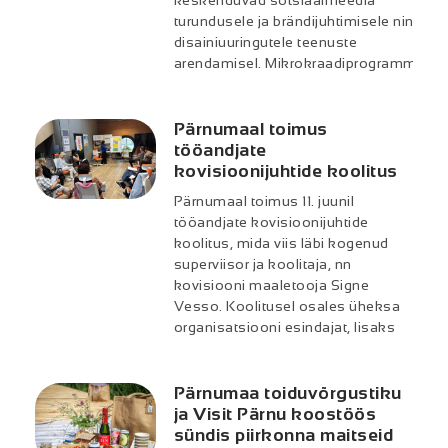
keskenduvad sotsiaalmeedia
turundusele ja brändijuhtimisele ning
disainiuuringutele teenuste
arendamisel. Mikrokraadiprogramm
Pärnumaal toimus
tööandjate
kovisioonijuhtide koolitus
Pärnumaal toimus 11. juunil
tööandjate kovisioonijuhtide
koolitus, mida viis läbi kogenud
superviisor ja koolitaja, nn
kovisiooni maaletooja Signe
Vesso. Koolitusel osales üheksa
organisatsiooni esindajat, lisaks
Pärnumaa toiduvõrgustiku
ja Visit Pärnu koostöös
sündis piirkonna maitseid