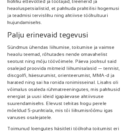
kokku ettevõtted ja töötajad, treenerid ja
heaoluspetsialistid, et pakkuda praktilisi kogemusi
ja teadmisi tervisliku ning aktiivse töökultuuri
kujundamiseks.
Palju erinevaid tegevusi
Sündmus ühendas liikumise, toitumise ja vaimse
heaolu teemad, rõhutades nende omavahelist
seotust ning mõju töövõimele. Päeva jooksul said
osalejad proovida mitmeid liikumisalasid — tennist,
discgolfi, käesurumist, orienteerumist, MMA-d ja
karated ning sai ka ronida ronimisseinal. Lisaks oli
võimalus osaleda rühmatreeningutes, mis pakkusid
energiat ja uusi ideid igapäevase aktiivsuse
suurendamiseks. Elevust tekitas kogu perele
mõeldud 5-punktiala, mis tõi liikumisrõõmu igas
vanuses osalejatele.
Toimunud loengutes käsitleti töökoha toitumist eri