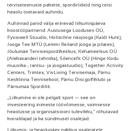
terviseteenuste pakette, spordiriideid ning teisi
heaolu toetavaid auhindu.
Auhinnad panid välja erinevad liikumispäeva
koostööpartnerid: Austusega Looduses OÜ,
Fysiowell Stuudio, Holistiline näojooga (Kaidi Hunt),
Jooga Tee MTÜ (Lemmi Reiland jooga ja pilates),
Jõulumäe Tervisespordikeskus, Kehameelsus OÜ
(Alekasanderi tehnika), Silencefit OÜ (Hinge Kodu
muusika-, tantsu- ja joogastuudio), Together Activity
Centers, Trimtex, VivLiving Tervisemaja, Pärnu
Kesklinna Tennisekool, Pärnu Discgolfiklubi ja
Pärnumaa Spordiliit.
„Liikumine ei ole pelgalt sport — see on
investeering inimeste töövõimesse, vaimsesse
heaolusse ja organisatsiooni tulevikku,“ rõhutavad
korraldajad ja ka sündmusel osalejad.
Liikumis- ja heaolupäev pakkus osalejatele