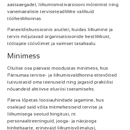
aastaaegadel, liikumismotivatsiooni mõistmist ning
vanemaealiste terviseteadlikke valikuid
töökeskkonnas.
Paneeldiskussioonis arutleti, kuidas liikumine ja
tervis mõjutavad organisatsioonide kestlikkust,
töötajate töövõimet ja vaimset tasakaalu.
Minimess
Olulise osa päevast moodustas minimess, kus
Pärnumaa tervise- ja liikumisvaldkonna ettevõtted
tutvustasid oma teenuseid ning jagasid praktilisi
nõuandeid aktiivse eluviisi toetamiseks.
Päeva lõpetas loosiauhindade jagamine, kus
osalejad said võita mitmekesiseid tervise ja
liikumisega seotud kingitusi, nt
personaaltreeninguid, jooga- ja näojooga
kinkekaarte, erinevaid liikumisvõimalusi,