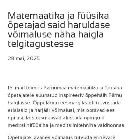
Matemaatika ja füüsika
õpetajad said haruldase
võimaluse näha haigla
telgitagustesse
28 mai, 2025
15. mail toimus Pärnumaa matemaatika ja füüsika
õpetajatele suunatud inspireeriv õppekäik Pärnu
haiglasse. Õppekäigu eesmärgiks oli tutvustada
erialasid ja karjäärivõimalusi, mis ootavad ees
õpilasi, kes otsustavad alustada õpinguid
meditsiinifüüsika ja meditsiinitehnika valdkonnas.
Õpetajatel avanes võimalus tutvuda erinevate