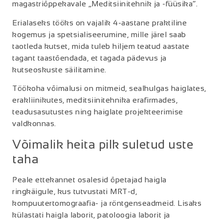
magastriõppekavale „Meditsiinitehnik ja -füüsika“.
Erialaseks tööks on vajalik 4-aastane praktiline
kogemus ja spetsialiseerumine, mille järel saab
taotleda kutset, mida tuleb hiljem teatud aastate
tagant taastõendada, et tagada pädevus ja
kutseoskuste säilitamine.
Töökoha võimalusi on mitmeid, sealhulgas haiglates,
erakliinikutes, meditsiinitehnika erafirmades,
teadusasutustes ning haiglate projekteerimise
valdkonnas.
Võimalik heita pilk suletud uste
taha
Peale ettekannet osalesid õpetajad haigla
ringkäigule, kus tutvustati MRT-d,
kompuutertomograafia- ja röntgenseadmeid. Lisaks
külastati haigla laborit, patoloogia laborit ja