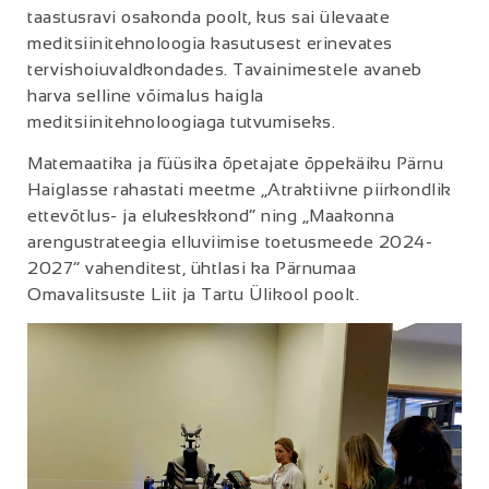
taastusravi osakonda poolt, kus sai ülevaate
meditsiinitehnoloogia kasutusest erinevates
tervishoiuvaldkondades. Tavainimestele avaneb
harva selline võimalus haigla
meditsiinitehnoloogiaga tutvumiseks.
Matemaatika ja füüsika õpetajate õppekäiku Pärnu
Haiglasse rahastati meetme „Atraktiivne piirkondlik
ettevõtlus- ja elukeskkond“ ning „Maakonna
arengustrateegia elluviimise toetusmeede 2024-
2027“ vahenditest, ühtlasi ka Pärnumaa
Omavalitsuste Liit ja Tartu Ülikool poolt.