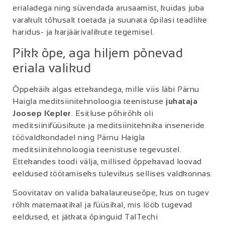
erialadega ning süvendada arusaamist, kuidas juba
varakult tõhusalt toetada ja suunata õpilasi teadlike
haridus- ja karjäärivalikute tegemisel.
Pikk õpe, aga hiljem põnevad
eriala valikud
Õppekäik algas ettekandega, mille viis läbi Pärnu
Haigla meditsiinitehnoloogia teenistuse
juhataja
Joosep Kepler
. Esitluse põhirõhk oli
meditsiinifüüsikute ja meditsiinitehnika inseneride
töövaldkondadel ning Pärnu Haigla
meditsiinitehnoloogia teenistuse tegevustel.
Ettekandes toodi välja, millised õppekavad loovad
eeldused töötamiseks tulevikus sellises valdkonnas.
Soovitatav on valida bakalaureuseõpe, kus on tugev
rõhk matemaatikal ja füüsikal, mis lööb tugevad
eeldused, et jätkata õpinguid TalTechi