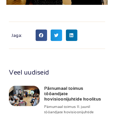
Jaga:
Veel uudiseid
Pärnumaal toimus
tööandjate
kovisioonijuhtide koolitus
Pärnumaal toimus 11. juunil
tööandjate kovisioonijuhtide