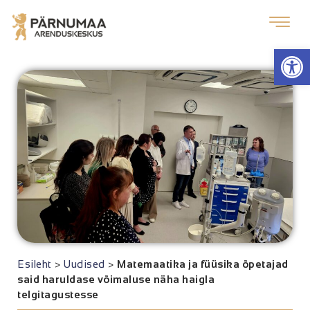
Op
Esileht
>
Uudised
>
Matemaatika ja füüsika õpetajad
said haruldase võimaluse näha haigla
telgitagustesse