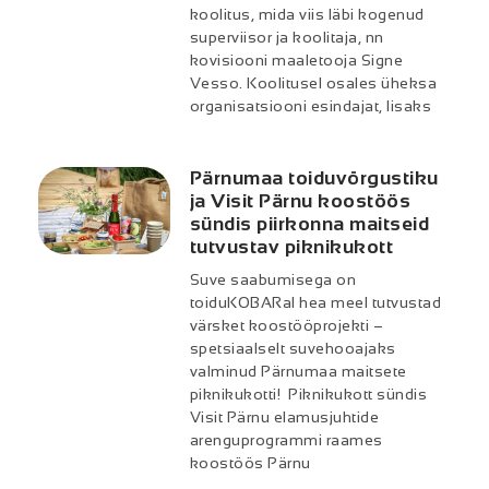
koolitus, mida viis läbi kogenud
superviisor ja koolitaja, nn
kovisiooni maaletooja Signe
Vesso. Koolitusel osales üheksa
organisatsiooni esindajat, lisaks
Pärnumaa toiduvõrgustiku
ja Visit Pärnu koostöös
sündis piirkonna maitseid
tutvustav piknikukott
Suve saabumisega on
toiduKOBARal hea meel tutvustad
värsket koostööprojekti –
spetsiaalselt suvehooajaks
valminud Pärnumaa maitsete
piknikukotti! Piknikukott sündis
Visit Pärnu elamusjuhtide
arenguprogrammi raames
koostöös Pärnu