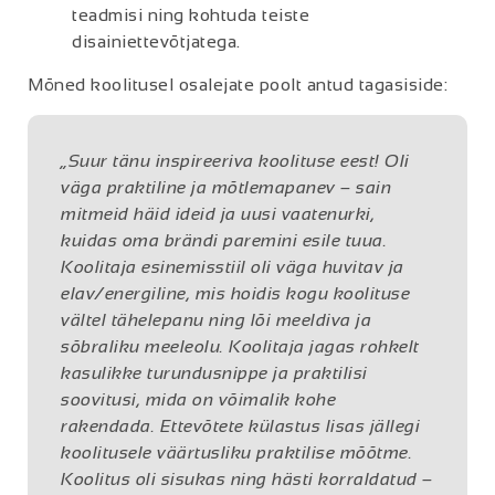
teadmisi ning kohtuda teiste
disainiettevõtjatega.
Mõned koolitusel osalejate poolt antud tagasiside:
„Suur tänu inspireeriva koolituse eest! Oli
väga praktiline ja mõtlemapanev – sain
mitmeid häid ideid ja uusi vaatenurki,
kuidas oma brändi paremini esile tuua.
Koolitaja esinemisstiil oli väga huvitav ja
elav/energiline, mis hoidis kogu koolituse
vältel tähelepanu ning lõi meeldiva ja
sõbraliku meeleolu. Koolitaja jagas rohkelt
kasulikke turundusnippe ja praktilisi
soovitusi, mida on võimalik kohe
rakendada. Ettevõtete külastus lisas jällegi
koolitusele väärtusliku praktilise mõõtme.
Koolitus oli sisukas ning hästi korraldatud –