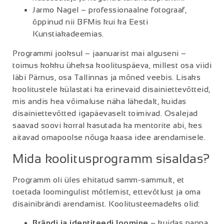
Jarmo Nagel – professionaalne fotograaf,
õppinud nii BFMis kui ka Eesti
Kunstiakadeemias.
Programmi jooksul – jaanuarist mai alguseni –
toimus kokku üheksa koolituspäeva, millest osa viidi
läbi Pärnus, osa Tallinnas ja mõned veebis. Lisaks
koolitustele külastati ka erinevaid disainiettevõtteid,
mis andis hea võimaluse näha lähedalt, kuidas
disainiettevõtted igapäevaselt toimivad. Osalejad
saavad soovi korral kasutada ka mentorite abi, kes
aitavad omapoolse nõuga kaasa idee arendamisele.
Mida koolitusprogramm sisaldas?
Programm oli üles ehitatud samm-sammult, et
toetada loomingulist mõtlemist, ettevõtlust ja oma
disainibrändi arendamist. Koolitusteemadeks olid:
Brändi ja identiteedi loomine
– kuidas panna