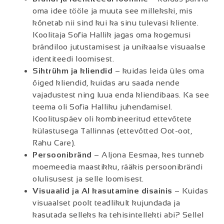
oma idee tööle ja muuta see millekski, mis
kõnetab nii sind kui ka sinu tulevasi kliente.
Koolitaja Sofia Hallik jagas oma kogemusi
brändiloo jutustamisest ja unikaalse visuaalse
identiteedi loomisest.
Sihtrühm ja kliendid
– kuidas leida üles oma
õiged kliendid, kuidas aru saada nende
vajadustest ning luua enda kliendibaas. Ka see
teema oli Sofia Halliku juhendamisel.
Koolituspäev oli kombineeritud ettevõtete
külastusega Tallinnas (ettevõtted Oot-oot,
Rahu Care).
Persoonibränd
– Aljona Eesmaa, kes tunneb
moemeedia maastikku, rääkis persoonibrändi
olulisusest ja selle loomisest.
Visuaalid ja AI kasutamine disainis
– Kuidas
visuaalset poolt teadlikult kujundada ja
kasutada selleks ka tehisintellekti abi? Sellel