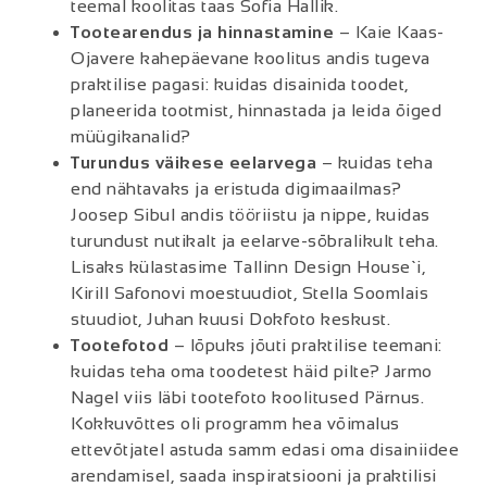
teemal koolitas taas Sofia Hallik.
Tootearendus ja hinnastamine
– Kaie Kaas-
Ojavere kahepäevane koolitus andis tugeva
praktilise pagasi: kuidas disainida toodet,
planeerida tootmist, hinnastada ja leida õiged
müügikanalid?
Turundus väikese eelarvega
– kuidas teha
end nähtavaks ja eristuda digimaailmas?
Joosep Sibul andis tööriistu ja nippe, kuidas
turundust nutikalt ja eelarve-sõbralikult teha.
Lisaks külastasime Tallinn Design House`i,
Kirill Safonovi moestuudiot, Stella Soomlais
stuudiot, Juhan kuusi Dokfoto keskust.
Tootefotod
– lõpuks jõuti praktilise teemani:
kuidas teha oma toodetest häid pilte? Jarmo
Nagel viis läbi tootefoto koolitused Pärnus.
Kokkuvõttes oli programm hea võimalus
ettevõtjatel astuda samm edasi oma disainiidee
arendamisel, saada inspiratsiooni ja praktilisi