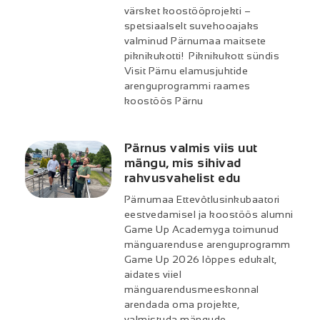
värsket koostööprojekti –
spetsiaalselt suvehooajaks
valminud Pärnumaa maitsete
piknikukotti! Piknikukott sündis
Visit Pärnu elamusjuhtide
arenguprogrammi raames
koostöös Pärnu
Pärnus valmis viis uut
mängu, mis sihivad
rahvusvahelist edu
Pärnumaa Ettevõtlusinkubaatori
eestvedamisel ja koostöös alumni
Game Up Academyga toimunud
mänguarenduse arenguprogramm
Game Up 2026 lõppes edukalt,
aidates viiel
mänguarendusmeeskonnal
arendada oma projekte,
valmistuda mängude