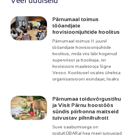
Veel uudiseid
Pärnumaal toimus
tööandjate
kovisioonijuhtide koolitus
Pärnumaal toimus 11. juunil
tööandjate kovisioonijuhtide
koolitus, mida viis läbi kogenud
superviisor ja koolitaja, nn
kovisiooni maaletooja Signe
Vesso. Koolitusel osales üheksa
organisatsiooni esindajat, lisaks
Pärnumaa toiduvõrgustiku
ja Visit Pärnu koostöös
sündis piirkonna maitseid
tutvustav piknikukott
Suve saabumisega on
toiduKOBARal hea meel tutvustad