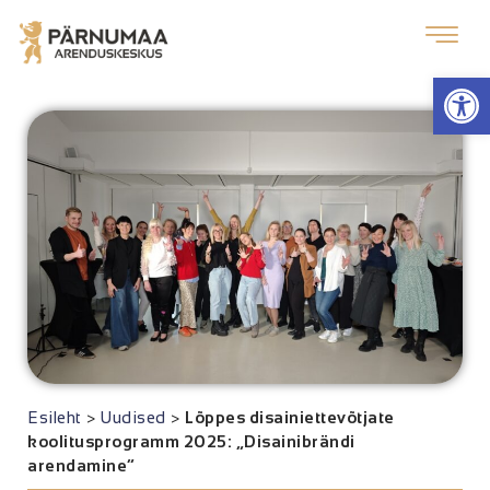
Op
Esileht
>
Uudised
>
Lõppes disainiettevõtjate
koolitusprogramm 2025: „Disainibrändi
arendamine“