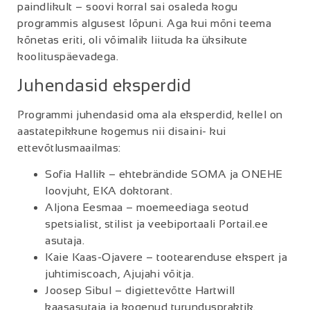
paindlikult – soovi korral sai osaleda kogu
programmis algusest lõpuni. Aga kui mõni teema
kõnetas eriti, oli võimalik liituda ka üksikute
koolituspäevadega.
Juhendasid eksperdid
Programmi juhendasid oma ala eksperdid, kellel on
aastatepikkune kogemus nii disaini- kui
ettevõtlusmaailmas:
Sofia Hallik – ehtebrändide SOMA ja ONEHE
loovjuht, EKA doktorant.
Aljona Eesmaa – moemeediaga seotud
spetsialist, stilist ja veebiportaali Portail.ee
asutaja.
Kaie Kaas-Ojavere – tootearenduse ekspert ja
juhtimiscoach, Ajujahi võitja.
Joosep Sibul – digiettevõtte Hartwill
kaasasutaja ja kogenud turunduspraktik.