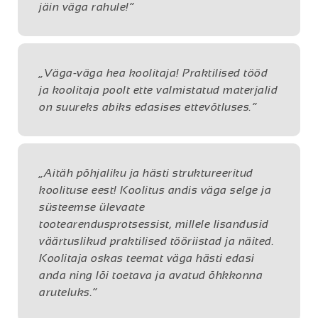
jäin väga rahule!“
„Väga-väga hea koolitaja! Praktilised tööd
ja koolitaja poolt ette valmistatud materjalid
on suureks abiks edasises ettevõtluses.“
„Aitäh põhjaliku ja hästi struktureeritud
koolituse eest! Koolitus andis väga selge ja
süsteemse ülevaate
tootearendusprotsessist, millele lisandusid
väärtuslikud praktilised tööriistad ja näited.
Koolitaja oskas teemat väga hästi edasi
anda ning lõi toetava ja avatud õhkkonna
aruteluks.“