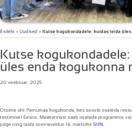
Esileht
>
Uudised
>
Kutse kogukondadele: kuidas leida üle
Kutse kogukondadele: 
üles enda kogukonna r
20 veebruar, 2025
Otsime üht Pärnumaa kogukonda, kes soovib osaleda ress
testimisel Eestis. Maakonnast saab osaleda programmis vai
julge ning täida sooviavaldus 16. märtsiks
SIIN.