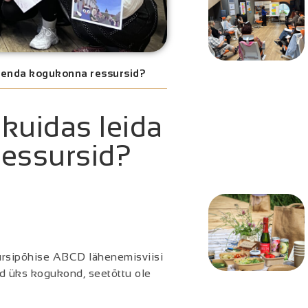
s enda kogukonna ressursid?
kuidas leida
essursid?
ursipõhise ABCD lähenemisviisi
d üks kogukond, seetõttu ole