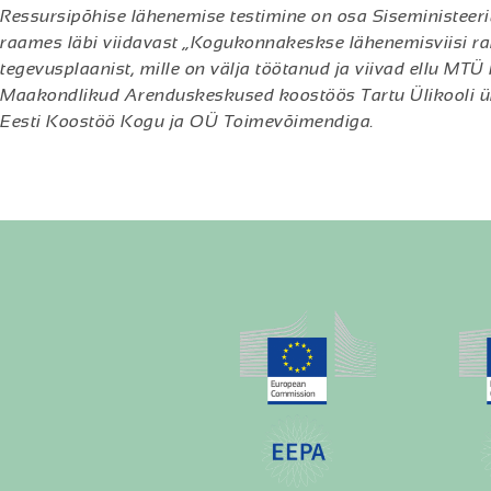
Ressursipõhise lähenemise testimine on osa Siseministeeriu
raames läbi viidavast „Kogukonnakeskse lähenemisviisi
tegevusplaanist, mille on välja töötanud ja viivad ellu MTÜ
Maakondlikud Arenduskeskused koostöös Tartu Ülikooli üh
Eesti Koostöö Kogu ja OÜ Toimevõimendiga.