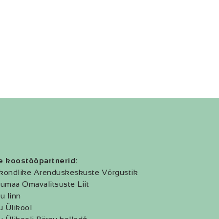
e koostööpartnerid:
kondlike Arenduskeskuste Võrgustik
umaa Omavalitsuste Liit
u linn
u Ülikool