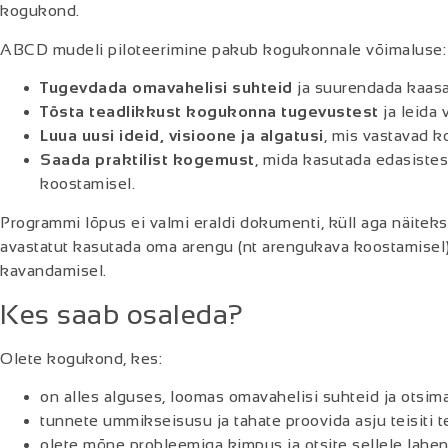
kogukond.
ABCD mudeli piloteerimine pakub kogukonnale võimaluse:
Tugevdada omavahelisi suhteid
ja suurendada kaasa
Tõsta teadlikkust kogukonna tugevustest
ja leida
Luua uusi ideid, visioone ja algatusi
, mis vastavad 
Saada praktilist kogemust
, mida kasutada edasiste
koostamisel.
Programmi lõpus ei valmi eraldi dokumenti, küll aga näiteks
avastatut kasutada oma arengu (nt arengukava koostamisel)
kavandamisel.
Kes saab osaleda?
Olete kogukond, kes:
on alles alguses, loomas omavahelisi suhteid ja otsim
tunnete ummikseisusu ja tahate proovida asju teisiti 
olete mõne probleemiga kimpus ja otsite sellele lah