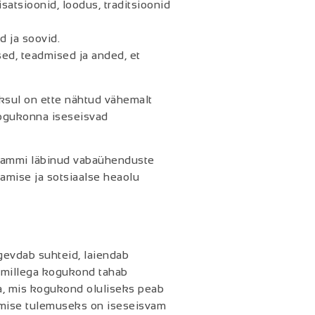
isatsioonid, loodus, traditsioonid
 ja soovid.
ed, teadmised ja anded, et
ksul on ette nähtud vähemalt
 kogukonna iseseisvad
grammi läbinud vabaühenduste
amise ja sotsiaalse heaolu
ugevdab suhteid, laiendab
d, millega kogukond tahab
a, mis kogukond oluliseks peab
imise tulemuseks on iseseisvam