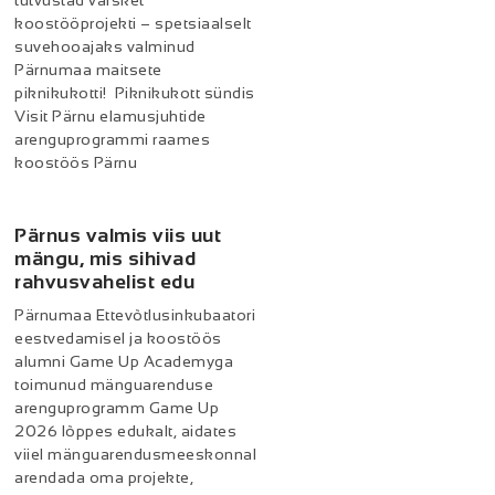
tutvustad värsket
koostööprojekti – spetsiaalselt
suvehooajaks valminud
Pärnumaa maitsete
piknikukotti! Piknikukott sündis
Visit Pärnu elamusjuhtide
arenguprogrammi raames
koostöös Pärnu
Pärnus valmis viis uut
mängu, mis sihivad
rahvusvahelist edu
Pärnumaa Ettevõtlusinkubaatori
eestvedamisel ja koostöös
alumni Game Up Academyga
toimunud mänguarenduse
arenguprogramm Game Up
2026 lõppes edukalt, aidates
viiel mänguarendusmeeskonnal
arendada oma projekte,