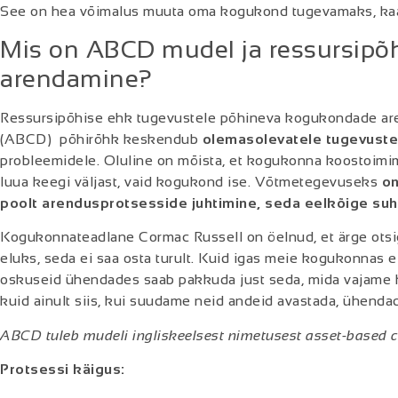
See on hea võimalus muuta oma kogukond tugevamaks, kaa
Mis on ABCD mudel ja ressursip
arendamine?
Ressursipõhise ehk tugevustele põhineva kogukondade ar
(ABCD)
põhirõhk keskendub
olemasolevatele tugevustel
probleemidele. Oluline on mõista, et kogukonna koostoimi
luua keegi väljast, vaid kogukond ise. Võtmetegevuseks
on
poolt arendusprotsesside juhtimine, seda eelkõige suh
Kogukonnateadlane Cormac Russell on öelnud, et ärge otsi
eluks, seda ei saa osta turult. Kuid igas meie kogukonnas e
oskuseid ühendades saab pakkuda just seda, mida vajame h
kuid ainult siis, kui suudame neid andeid avastada, ühendad
ABCD tuleb mudeli ingliskeelsest nimetusest asset-based
Protsessi käigus: