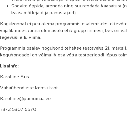
Soovite õppida, areneda ning suurendada kaasatust (nt 
kaasamõtlejaid ja panustajaid).
Kogukonnal ei pea olema programmis osalemiseks ettevõtet 
vajalik meeskonna olemasolu ehk grupp inimesi, kes on val
tegevusi ellu viima.
Programmis osalev kogukond tehakse teatavaks 21. märtsil
kogukondadel on võimalik osa võtta testperioodi lõpus toim
Lisainfo:
Karoliine Aus
Vabaühenduste konsultant
Karoliine@parnumaa.ee
+372 5307 6570