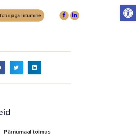
Op
fokirjaga liitumine
eid
Pärnumaal toimus