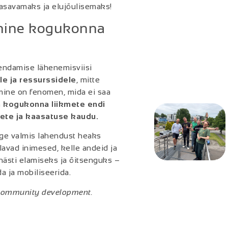
savamaks ja elujõulisemaks!
õhine kogukonna
endamise lähenemisviisi
e ja ressurssidele
, mitte
mine on fenomen, mida ei saa
 kogukonna liikmete endi
ete ja kaasatuse kaudu.
ge valmis lahendust heaks
lavad inimesed, kelle andeid ja
ästi elamiseks ja õitsenguks –
a ja mobiliseerida.
 community development.