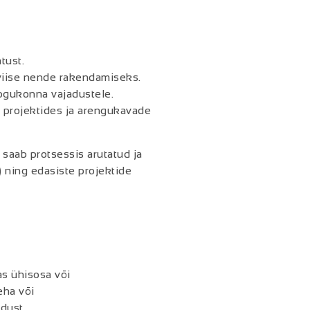
tust.
 viise nende rakendamiseks.
kogukonna vajadustele.
s projektides ja arengukavade
 saab protsessis arutatud ja
 ning edasiste projektide
as ühisosa või
teha või
endust.