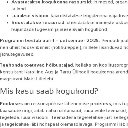
Avastatakse kogukonna ressursid
: inimesed, organ
ja lood.
Luuakse visioon
: kaardistatakse kogukonna vajadused
Seostatakse ressursid
: ühendatakse inimeste oskus
kujundada tugevam ja iseseisvam kogukond.
Programm kestab aprill – detsember 2025.
Perioodi joo
neli ühist koosviibimist (kokkuleppel), millele lisanduvad
jätkutegevused.
Teekonda toetavad hõlbustajad
, kelleks on koolituspro
konsultant Karoliine Aus ja Tartu Ülikooli kogukonna arend
magistrant Mairi Lilleleht.
Mis kasu saab kogukond?
Fookuses on
ressursipõhise lähenemise
protsess
, mis t
kaasatute
ringi, aitab näha nähtamatut, tuua esile teemasi
tegeleda, luua visiooni.
Teemadena tegeletakse just selleg
ja tegeldakse läbi kohapeal olemasolevaga. Programmi läb