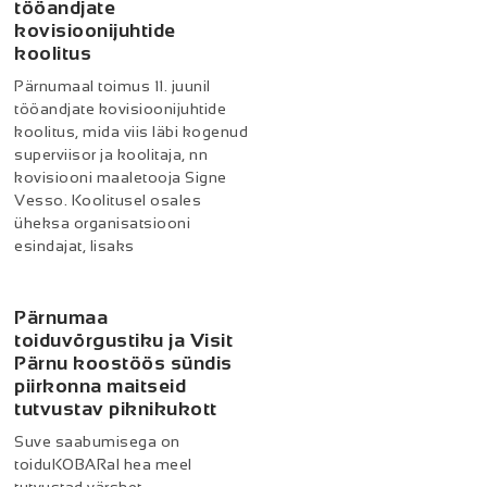
tööandjate
kovisioonijuhtide
koolitus
Pärnumaal toimus 11. juunil
tööandjate kovisioonijuhtide
koolitus, mida viis läbi kogenud
superviisor ja koolitaja, nn
kovisiooni maaletooja Signe
Vesso. Koolitusel osales
üheksa organisatsiooni
esindajat, lisaks
Pärnumaa
toiduvõrgustiku ja Visit
Pärnu koostöös sündis
piirkonna maitseid
tutvustav piknikukott
Suve saabumisega on
toiduKOBARal hea meel