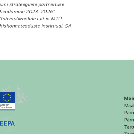
mi strateegilise partnerluse
 rakendamine 2023–2026“
 Rahvaülikoolide Liit ja MTÜ
iskonnateaduste instituudi, SA
Mei
Maa
Pärn
Pärn
Tart