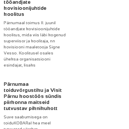
tööandjate
kovisioonijuhtide
koolitus
Pärnumaal toimus 11. juunil
tööandjate kovisioonijuhtide
koolitus, mida viis läbi kogenud
superviisor ja koolitaja, nn
kovisiooni maaletooja Signe
Vesso. Koolitusel osales
üheksa organisatsiooni
esindajat, lisaks
Pärnumaa
toiduvõrgustiku ja Visit
Pärnu koostöös sündis
piirkonna maitseid
tutvustav piknikukott
Suve saabumisega on
toiduKOBARal hea meel