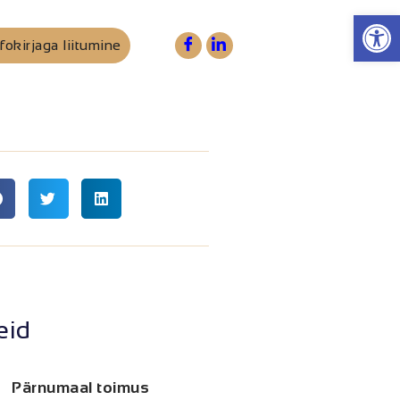
Op
fokirjaga liitumine
eid
Pärnumaal toimus