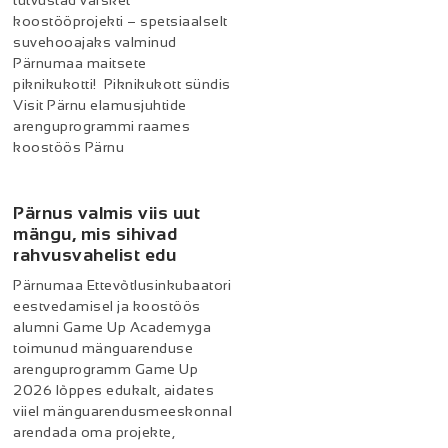
tutvustad värsket
koostööprojekti – spetsiaalselt
suvehooajaks valminud
Pärnumaa maitsete
piknikukotti! Piknikukott sündis
Visit Pärnu elamusjuhtide
arenguprogrammi raames
koostöös Pärnu
Pärnus valmis viis uut
mängu, mis sihivad
rahvusvahelist edu
Pärnumaa Ettevõtlusinkubaatori
eestvedamisel ja koostöös
alumni Game Up Academyga
toimunud mänguarenduse
arenguprogramm Game Up
2026 lõppes edukalt, aidates
viiel mänguarendusmeeskonnal
arendada oma projekte,