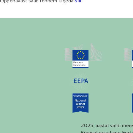
Õppekavast saab rohkem lugeda
siit
.
2025. aastal valiti meie
Sügisel esindame Eesti