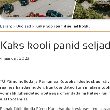
Esileht
>
Uudised
>
Kaks kooli panid seljad kokku
Kaks kooli panid selja
4 jaanuar, 2023
TÜ
Pärnu
k
olledž ja Pärnumaa Kutsehariduskeskus käiv
raames
haridusmudeli, kus tõendatud turismialase t
võimalik l
ühendatud õpiteega
omandada nii kutse- kui 
ajal töötamist.
Esmalt läbib õppija Pärnu Kutsehariduskeskuses ühe aasta