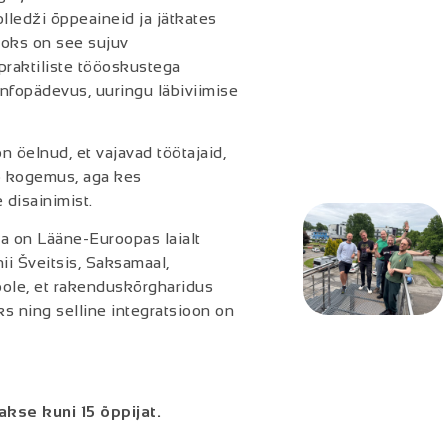
lled
ž
i
õ
ppeain
eid ja jätkates
aoks on see sujuv
praktiliste tööoskustega
fopädevus, uuringu läbiviimise
on öelnud, et
vaja
vad
töötajaid
,
öö kogemus, aga kes
e disaini
mist
.
ja
on
Lääne-Euroopas laialt
ii Šveitsis, Saksamaal,
oole, et
rakendus
kõrgharidus
s ning selline integratsioon on
akse kuni 15 õppijat.