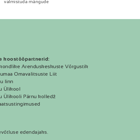
valmistuda mängude
e koostööpartnerid:
kondlike Arenduskeskuste Võrgustik
umaa Omavalitsuste Liit
u linn
u Ülikool
u Ülikooli Pärnu kolledž
aatsustingimused
evõtluse edendajaks.