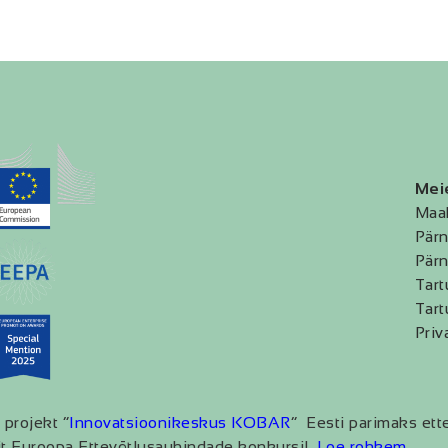
Mei
Maa
Pärn
Pärn
Tart
Tart
Priv
 projekt “
Innovatsioonikeskus KOBAR
” Eesti parimaks ett
t Euroopa Ettevõtlusauhindade konkursil.
Loe rohkem