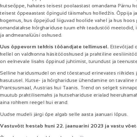
kutseõppe,
hakates t
eisest poolaastast omandama Pärnu ko
teisest õppeaastast õpinguid täismahus kolledžis.
Õppija j
kogemus,
kus
õppejõud liiguvad koolide vahel ja
kus k
oos 
omandatakse kõrghariduse tuum ehk teadustöö meetodid, in
ja andmeanalüüsi oskused
.
Uus õppevorm tekkis
tööandjate tellimusel.
Ettevõtjad
kellel on valdkonna käsitööoskused ja praktiline eesliinit
on
eelnevale
lisaks
õppinud juhtimist, turundust ja teenus
t
S
elline
haridus
mudel
on
end tõestanud
erinevates riikides
kasutusel. Kutse- ja kõrghariduse
ühendamine
on tavaline n
Prantsusmaal, Austrias kui Taanis. Trend on selgelt sinnap
muutub praktilisemaks ja kutsehariduse erialad keerukamak
aina rohkem reegel kui erand
.
U
udse mudeli järgi õpe
algab selle aasta jaanuari lõpus.
V
astuvõtt kestab kuni 22. jaanuarini 2023 ja vastu võet