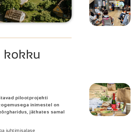
d kokku
itavad
pilootprojekti
öökogemuseg
a
inimestel on
kõrgharidus, jätkates samal
ga juhtimisalase