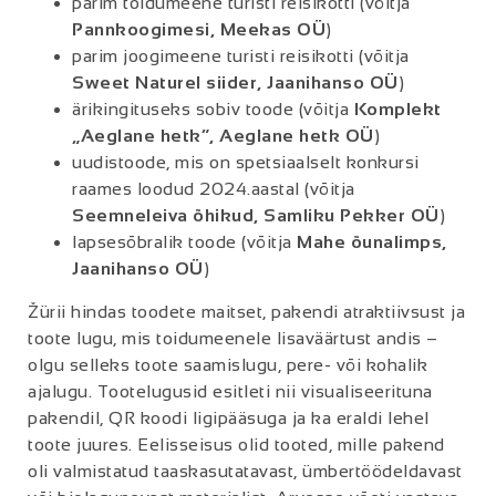
parim toidumeene turisti reisikotti (võitja
Pannkoogimesi, Meekas OÜ
)
parim joogimeene turisti reisikotti (võitja
Sweet Naturel siider, Jaanihanso OÜ
)
ärikingituseks sobiv toode (võitja
Komplekt
„Aeglane hetk“, Aeglane hetk OÜ
)
uudistoode, mis on spetsiaalselt konkursi
raames loodud 2024.aastal (võitja
Seemneleiva õhikud, Samliku Pekker OÜ
)
lapsesõbralik toode (võitja
Mahe õunalimps,
Jaanihanso OÜ
)
Žürii hindas toodete maitset, pakendi atraktiivsust ja
toote lugu, mis toidumeenele lisaväärtust andis –
olgu selleks toote saamislugu, pere- või kohalik
ajalugu. Tootelugusid esitleti nii visualiseerituna
pakendil, QR koodi ligipääsuga ja ka eraldi lehel
toote juures. Eelisseisus olid tooted, mille pakend
oli valmistatud taaskasutatavast, ümbertöödeldavast