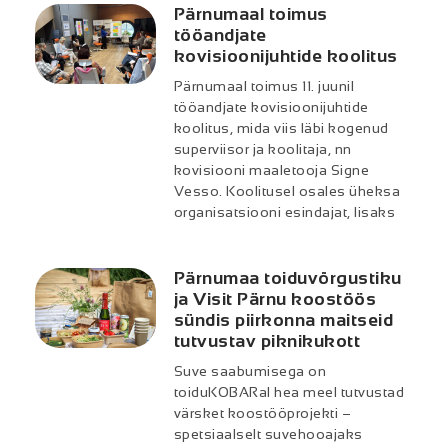
Pärnumaal toimus
tööandjate
kovisioonijuhtide koolitus
Pärnumaal toimus 11. juunil
tööandjate kovisioonijuhtide
koolitus, mida viis läbi kogenud
superviisor ja koolitaja, nn
kovisiooni maaletooja Signe
Vesso. Koolitusel osales üheksa
organisatsiooni esindajat, lisaks
Pärnumaa toiduvõrgustiku
ja Visit Pärnu koostöös
sündis piirkonna maitseid
tutvustav piknikukott
Suve saabumisega on
toiduKOBARal hea meel tutvustad
värsket koostööprojekti –
spetsiaalselt suvehooajaks