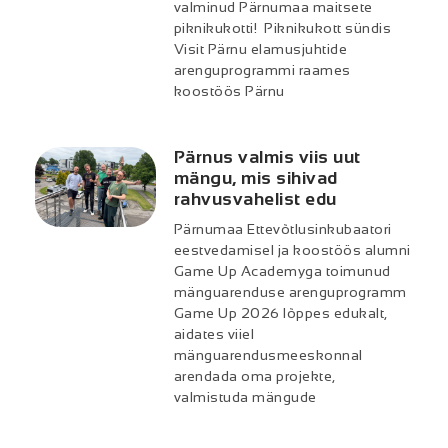
valminud Pärnumaa maitsete
piknikukotti! Piknikukott sündis
Visit Pärnu elamusjuhtide
arenguprogrammi raames
koostöös Pärnu
Pärnus valmis viis uut
mängu, mis sihivad
rahvusvahelist edu
Pärnumaa Ettevõtlusinkubaatori
eestvedamisel ja koostöös alumni
Game Up Academyga toimunud
mänguarenduse arenguprogramm
Game Up 2026 lõppes edukalt,
aidates viiel
mänguarendusmeeskonnal
arendada oma projekte,
valmistuda mängude