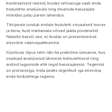
konkreetseid näiteid, kuidas tehisaruga saab enda
kodulehte analüüsida ning disainida kasutajale
mõeldes palju parem lahendus.
Tihtipeale tundub endale koduleht visuaalselt korras
ja kena, kuid märkamata võivad jääda pisidetailid.
Näiteks kasvõi see, et kuidas on presenteeritud
ettevõtte väärtuspakkumine.
Koolituse lõpus tehti läbi ka praktiline ülesanne, kus
osalejad analüüsisid üksteise kohtulehtesid ning
andsid tagasiside ehk tegid kasutajateste. Tegemist
on protsessiga, mida peaks tegelikult iga ettevõtja
enda kodulehega tegema.