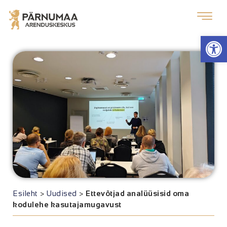
Op
Esileht
>
Uudised
>
Ettevõtjad analüüsisid oma
kodulehe kasutajamugavust