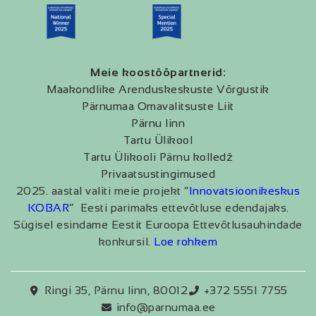
Meie koostööpartnerid:
Maakondlike Arenduskeskuste Võrgustik
Pärnumaa Omavalitsuste Liit
Pärnu linn
Tartu Ülikool
Tartu Ülikooli Pärnu kolledž
Privaatsustingimused
2025. aastal valiti meie projekt “
Innovatsioonikeskus
KOBAR
” Eesti parimaks ettevõtluse edendajaks.
Sügisel esindame Eestit Euroopa Ettevõtlusauhindade
konkursil.
Loe rohkem
Ringi 35, Pärnu linn, 80012
+372 5551 7755
info@parnumaa.ee