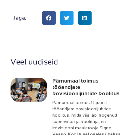
Jaga:
Veel uudiseid
Pärnumaal toimus
tööandjate
kovisioonijuhtide koolitus
Pärnumaal toimus 11. juunil
tööandjate kovisioonijuhtide
koolitus, mida viis läbi kogenud
superviisor ja koolitaja, nn
kovisiooni maaletooja Signe
Vesso. Koolitusel osales üheksa