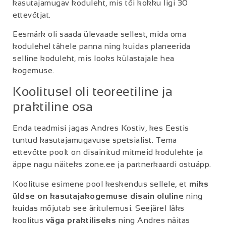
kasutajamugav koduleht, mis tõi kokku ligi 30
ettevõtjat.
Eesmärk oli saada ülevaade sellest, mida oma
kodulehel tähele panna ning kuidas planeerida
selline koduleht, mis looks külastajale hea
kogemuse.
Koolitusel oli teoreetiline ja
praktiline osa
Enda teadmisi jagas Andres Kostiv, kes Eestis
tuntud kasutajamugavuse spetsialist. Tema
ettevõtte poolt on disainitud mitmeid kodulehte ja
äppe nagu näiteks zone.ee ja partnerkaardi ostuäpp.
Koolituse esimene pool keskendus sellele, et
miks
üldse on kasutajakogemuse disain oluline
ning
kuidas mõjutab see äritulemusi. Seejärel läks
koolitus
väga praktiliseks
ning Andres näitas