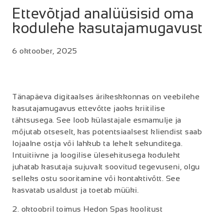
Ettevõtjad analüüsisid oma
kodulehe kasutajamugavust
6 oktoober, 2025
Tänapäeva digitaalses ärikeskkonnas on veebilehe
kasutajamugavus ettevõtte jaoks kriitilise
tähtsusega. See loob külastajale esmamulje ja
mõjutab otseselt, kas potentsiaalsest kliendist saab
lojaalne ostja või lahkub ta lehelt sekunditega.
Intuitiivne ja loogilise ülesehitusega koduleht
juhatab kasutaja sujuvalt soovitud tegevuseni, olgu
selleks ostu sooritamine või kontaktivõtt. See
kasvatab usaldust ja toetab müüki.
2. oktoobril toimus Hedon Spas koolitust