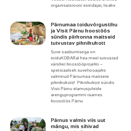
organisatsiooni esindajat, lisaks
Pärnumaa toiduvõrgustiku
ja Visit Pärnu koostöös
sündis piirkonna maitseid
tutvustav piknikukott
Suve saabumisega on
toiduKOBARal hea meel tutvustad
värsket koostööprojekti –
spetsiaalselt suvehooajaks
valminud Pärnumaa maitsete
piknikukotti! Piknikukott sündis
Visit Pärnu elamusjuhtide
arenguprogrammi raames
koostöös Pärnu
Pärnus valmis viis uut
mängu, mis sihivad