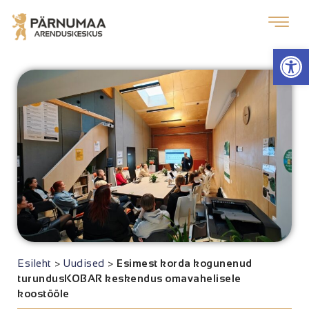
Op
Esileht
>
Uudised
>
Esimest korda kogunenud
turundusKOBAR keskendus omavahelisele
koostööle