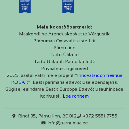
Meie koostööpartnerid:
Maakondlike Arenduskeskuste Võrgustik
Pärnumaa Omavalitsuste Liit
Pärnu linn
Tartu Ülikool
Tartu Ülikooli Pärnu kolledž
Privaatsustingimused
2025. aastal valiti meie projekt “
Innovatsioonikeskus
KOBAR
” Eesti parimaks ettevõtluse edendajaks.
Sügisel esindame Eestit Euroopa Ettevõtlusauhindade
konkursil.
Loe rohkem
Ringi 35, Pärnu linn, 80012
+372 5551 7755
info@parnumaa.ee