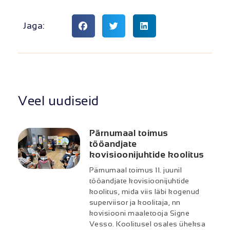
Jaga:
Veel uudiseid
Pärnumaal toimus
tööandjate
kovisioonijuhtide koolitus
Pärnumaal toimus 11. juunil
tööandjate kovisioonijuhtide
koolitus, mida viis läbi kogenud
superviisor ja koolitaja, nn
kovisiooni maaletooja Signe
Vesso. Koolitusel osales üheksa