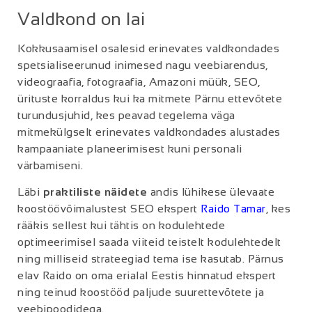
Valdkond on lai
Kokkusaamisel osalesid erinevates valdkondades
spetsialiseerunud inimesed nagu veebiarendus,
videograafia, fotograafia, Amazoni müük, SEO,
ürituste korraldus kui ka mitmete Pärnu ettevõtete
turundusjuhid, kes peavad tegelema väga
mitmekülgselt erinevates valdkondades alustades
kampaaniate planeerimisest kuni personali
värbamiseni.
Läbi
praktiliste näidete
andis lühikese ülevaate
koostöövõimalustest SEO ekspert
Raido Tamar
, kes
rääkis sellest kui tähtis on kodulehtede
optimeerimisel saada viiteid teistelt kodulehtedelt
ning milliseid strateegiad tema ise kasutab. Pärnus
elav Raido on oma erialal Eestis hinnatud ekspert
ning teinud koostööd paljude suurettevõtete ja
veebipoodidega.