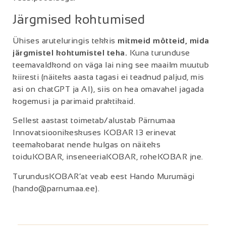
Järgmised kohtumised
Ühises aruteluringis tekkis
mitmeid mõtteid, mida
järgmistel kohtumistel teha.
Kuna turunduse
teemavaldkond on väga lai ning see maailm muutub
kiiresti (näiteks aasta tagasi ei teadnud paljud, mis
asi on chatGPT ja AI), siis on hea omavahel jagada
kogemusi ja parimaid praktikaid.
Sellest aastast toimetab/alustab Pärnumaa
Innovatsioonikeskuses KOBAR 13 erinevat
teemakobarat nende hulgas on näiteks
toiduKOBAR, inseneeriaKOBAR, roheKOBAR jne.
TurundusKOBAR’at veab eest Hando Murumägi
(hando@parnumaa.ee).