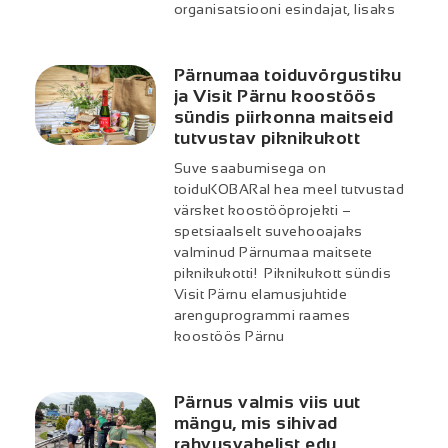
organisatsiooni esindajat, lisaks
Pärnumaa toiduvõrgustiku
ja Visit Pärnu koostöös
sündis piirkonna maitseid
tutvustav piknikukott
Suve saabumisega on
toiduKOBARal hea meel tutvustad
värsket koostööprojekti –
spetsiaalselt suvehooajaks
valminud Pärnumaa maitsete
piknikukotti! Piknikukott sündis
Visit Pärnu elamusjuhtide
arenguprogrammi raames
koostöös Pärnu
Pärnus valmis viis uut
mängu, mis sihivad
rahvusvahelist edu