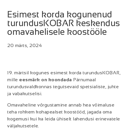
Esimest korda kogunenud
turundusKOBAR keskendus
omavahelisele koostööle
20 märts, 2024
19. märtsil kogunes esimest korda turundusKOBAR,
mille
eesmärk on koondada
Pärnumaal
turundusvaldkonnas tegutsevaid spetsialiste, juhte
ja vabakutselisi.
Omavaheline võrgustamine annab hea võimaluse
teha rohkem kohapealset koostööd, jagada oma
kogemusi kui ka leida ühiselt lahendusi erinevatele
väljakutsetele.