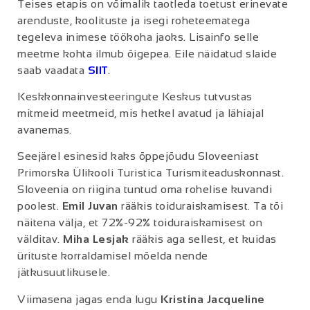
Teises etapis on võimalik taotleda toetust erinevate
arenduste, koolituste ja isegi roheteematega
tegeleva inimese töökoha jaoks. Lisainfo selle
meetme kohta ilmub õigepea. Eile näidatud slaide
saab vaadata
SIIT
.
Keskkonnainvesteeringute Keskus tutvustas
mitmeid meetmeid, mis hetkel avatud ja lähiajal
avanemas.
Seejärel esinesid kaks õppejõudu Sloveeniast
Primorska Ülikooli Turistica Turismiteaduskonnast.
Sloveenia on riigina tuntud oma rohelise kuvandi
poolest.
Emil Juvan
rääkis toiduraiskamisest. Ta tõi
näitena välja, et 72%-92% toiduraiskamisest on
välditav.
Miha Lesjak
rääkis aga sellest, et kuidas
ürituste korraldamisel mõelda nende
jätkusuutlikusele.
Viimasena jagas enda lugu
Kristina Jacqueline