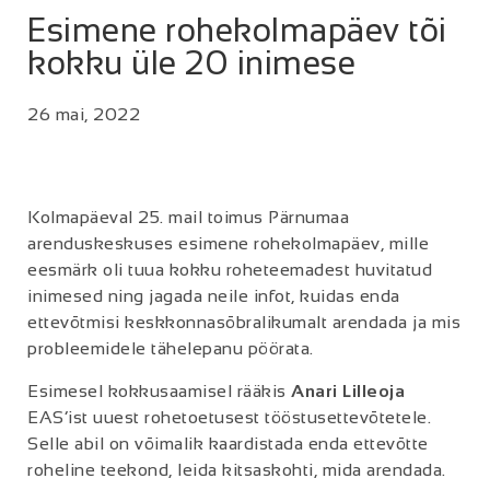
Esimene rohekolmapäev tõi
kokku üle 20 inimese
26 mai, 2022
Kolmapäeval 25. mail toimus Pärnumaa
arenduskeskuses esimene rohekolmapäev, mille
eesmärk oli tuua kokku roheteemadest huvitatud
inimesed ning jagada neile infot, kuidas enda
ettevõtmisi keskkonnasõbralikumalt arendada ja mis
probleemidele tähelepanu pöörata.
Esimesel kokkusaamisel rääkis
Anari Lilleoja
EAS’ist uuest rohetoetusest tööstusettevõtetele.
Selle abil on võimalik kaardistada enda ettevõtte
roheline teekond, leida kitsaskohti, mida arendada.