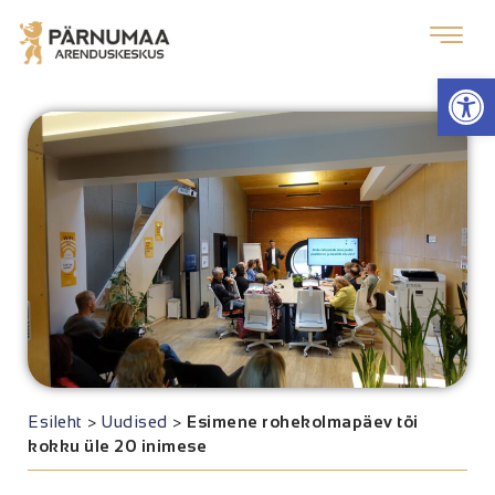
Op
Esileht
>
Uudised
>
Esimene rohekolmapäev tõi
kokku üle 20 inimese