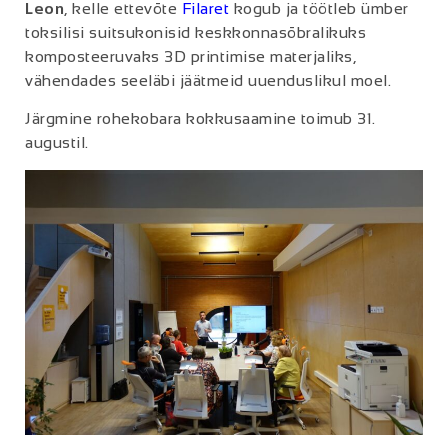
Leon
, kelle ettevõte
Filaret
kogub ja töötleb ümber
toksilisi suitsukonisid keskkonnasõbralikuks
komposteeruvaks 3D printimise materjaliks,
vähendades seeläbi jäätmeid uuenduslikul moel.
Järgmine rohekobara kokkusaamine toimub 31.
augustil.