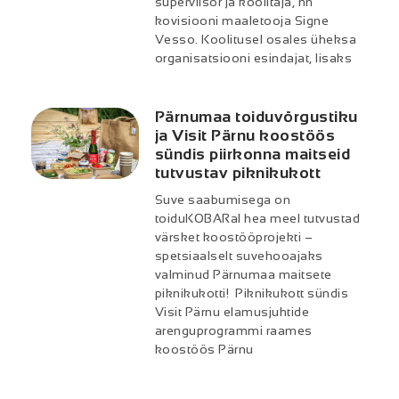
superviisor ja koolitaja, nn
kovisiooni maaletooja Signe
Vesso. Koolitusel osales üheksa
organisatsiooni esindajat, lisaks
Pärnumaa toiduvõrgustiku
ja Visit Pärnu koostöös
sündis piirkonna maitseid
tutvustav piknikukott
Suve saabumisega on
toiduKOBARal hea meel tutvustad
värsket koostööprojekti –
spetsiaalselt suvehooajaks
valminud Pärnumaa maitsete
piknikukotti! Piknikukott sündis
Visit Pärnu elamusjuhtide
arenguprogrammi raames
koostöös Pärnu